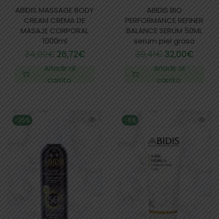
ABIDIS MASSAGE BODY
ABIDIS BIO
CREAM CREMA DE
PERFORMANCE REFINER
MASAJE CORPORAL
BALANCE SERUM 50ML
1000ml
serum piel grasa
34,00
€
26,72
€
39,41
€
32,00
€
Añadir al
Añadir al
carrito
carrito
-35%
-8%