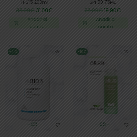
FPS15 200ml
SPF50 75ML
38,00
€
31,00
€
26,00
€
19,90
€
Añadir al
Añadir al
carrito
carrito
-21%
-19%