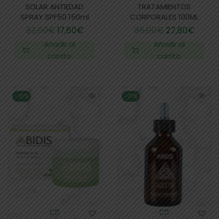
SOLAR ANTIEDAD
TRATAMIENTOS
SPRAY SPF50 150ml
CORPORALES 100ML
32,00
€
17,60
€
36,00
€
27,80
€
Añadir al
Añadir al
carrito
carrito
-15%
-21%