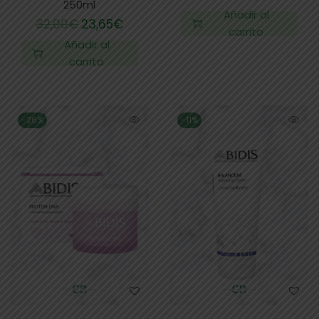
250ml
Añadir al
32,00
€
23,65
€
carrito
Añadir al
carrito
-26%
-11%