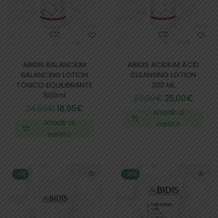
ABIDIS BALANCIUM
ABIDIS ACIDIUM ÁCID
BALANCING LOTION
CLEANSING LOTION
TÓNICO EQUILIBRANTE
200 ML
500ml
29,00
€
25,00
€
24,00
€
18,95
€
Añadir al
Añadir al
carrito
carrito
-11%
-18%