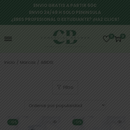
ENVIO GRATIS A PARTIR 60€
ENVIO 24/48 H SOLO PENINSULA
¿ERES PROFESIONAL O ESTUDIANTE? ¡HAZ CLICK!
0
0
Inicio
/
Marcas
/
ABIDIS
Filtro
-18%
-13%