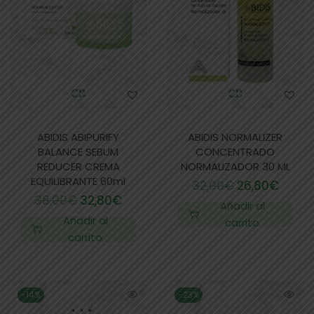
ABIDIS ABIPURIFY
ABIDIS NORMALIZER
BALANCE SEBUM
CONCENTRADO
REDUCER CREMA
NORMALIZADOR 30 ML
EQUILIBRANTE 60ml
32,00
€
26,80
€
38,00
€
32,80
€
Añadir al
Añadir al
carrito
carrito
-14%
-23%