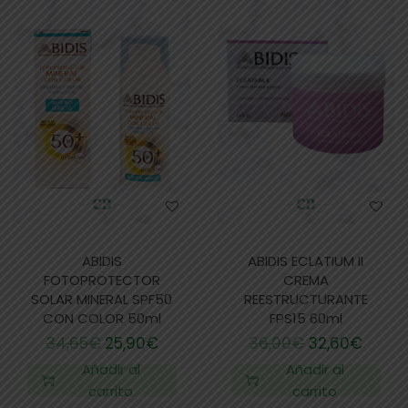
ABIDIS
ABIDIS ECLATIUM II
FOTOPROTECTOR
CREMA
SOLAR MINERAL SPF50
REESTRUCTURANTE
CON COLOR 50ml
FPS15 60ml
34,65
€
25,90
€
36,00
€
32,60
€
Añadir al
Añadir al
carrito
carrito