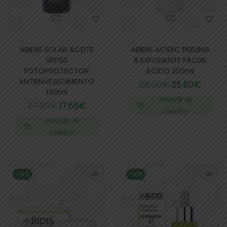
ABIDIS SOLAR ACEITE
ABIDIS ACIDIC PEELING
SPF50
A EXFOLIANTE FACIAL
FOTOPROTECTOR
ÁCIDO 200ml
ANTIENVEJECIMIENTO
28,00
€
25,80
€
150ml
Añadir al
27,00
€
17,65
€
carrito
Añadir al
carrito
-14%
-16%