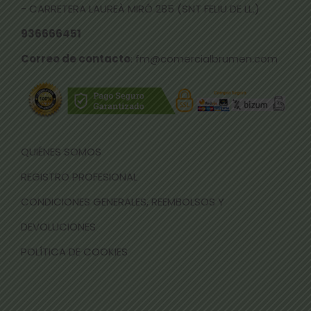
- CARRETERA LAUREÀ MIRÓ 285 (SNT FELIU DE LL.)
936666451
Correo de contacto
: fm@comercialbrumen.com
QUIÉNES SOMOS
REGISTRO PROFESIONAL
CONDICIONES GENERALES, REEMBOLSOS Y
DEVOLUCIONES
POLÍTICA DE COOKIES