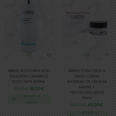
ABIDIS SOOTHING ÁCID
ABIDIS STEM CELLS &
EMULSIÓN CALMANTE
GAGs CREMA
POST DEPIL 800ML
ANTIEDAD DE CÉLULAS
MADRE Y
22,00
€
18,00
€
PROTEOGLICANOS
Añadir al
60ml
carrito
56,00
€
48,95
€
Añadir al