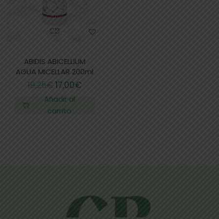
ABIDIS ABICELLIUM
AGUA MICELLAR 200ml
19,25
€
17,00
€
Añadir al
carrito