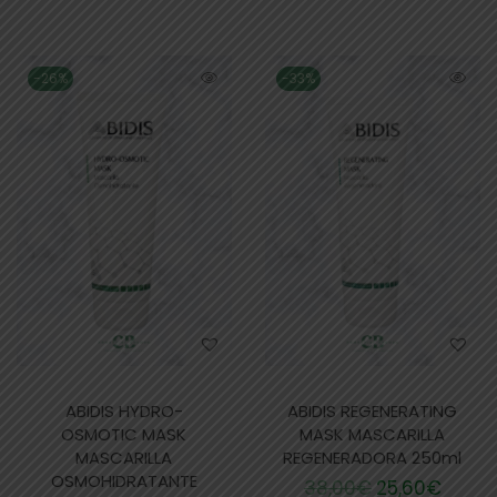
-26%
-33%
ABIDIS HYDRO-
ABIDIS REGENERATING
OSMOTIC MASK
MASK MASCARILLA
MASCARILLA
REGENERADORA 250ml
OSMOHIDRATANTE
38,00
€
25,60
€