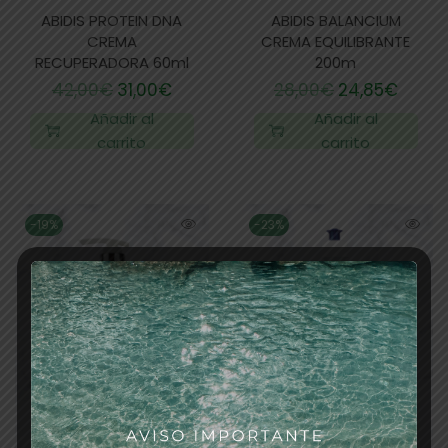
ABIDIS PROTEIN DNA
ABIDIS BALANCIUM
CREMA
CREMA EQUILIBRANTE
RECUPERADORA 60ml
200m
42,00
€
31,00
€
28,00
€
24,85
€
Añadir al
Añadir al
carrito
carrito
-19%
-23%