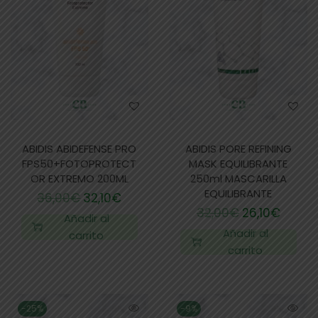
ABIDIS ABIDEFENSE PRO
ABIDIS PORE REFINING
FPS50+FOTOPROTECT
MASK EQUILIBRANTE
OR EXTREMO 200ML
250ml MASCARILLA
EQUILIBRANTE
36,00
€
32,10
€
32,00
€
26,10
€
Añadir al
Añadir al
carrito
carrito
-25%
-9%