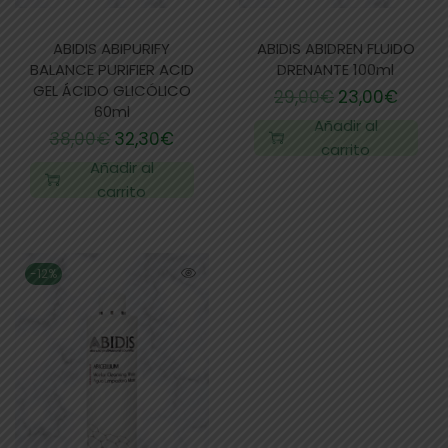
ABIDIS ABIPURIFY
ABIDIS ABIDREN FLUIDO
BALANCE PURIFIER ACID
DRENANTE 100ml
GEL ÁCIDO GLICÓLICO
29,00
€
23,00
€
60ml
Añadir al
38,00
€
32,30
€
carrito
Añadir al
carrito
-12%