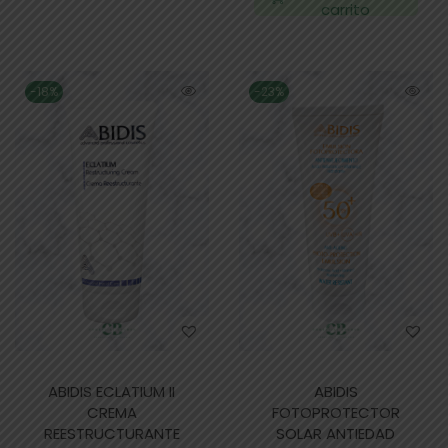
carrito
-18%
-23%
ABIDIS ECLATIUM II
ABIDIS
CREMA
FOTOPROTECTOR
REESTRUCTURANTE
SOLAR ANTIEDAD