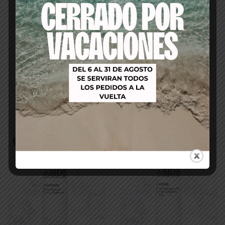
ABIDIS ABIVOC
ABIDIS CONDUCTIVE
CLEANSING MILK LECHE
GEL 1000ml GEL
LIMPIADORA 490ml
CONDUCTOR
26,00
€
21,00
€
9,00
€
6,95
€
Añadir al
Añadir al
carrito
carrito
-21%
-14%