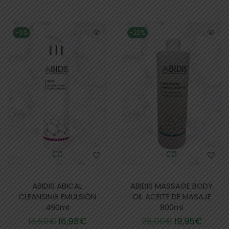
-9%
-23%
ABIDIS ABICAL
ABIDIS MASSAGE BODY
CLEANSING EMULSIÓN
OIL ACEITE DE MASAJE
490ml
800ml
18,60
€
16,98
€
26,00
€
19,95
€