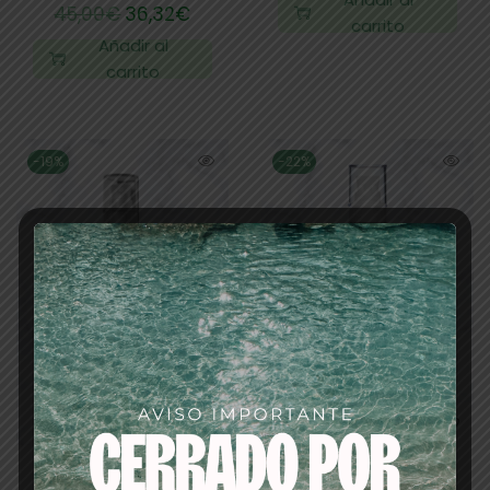
45,00
€
36,32
€
carrito
Añadir al
carrito
-19%
-22%
TOTAL HYDRATING
ANUBIS NEW EVEN