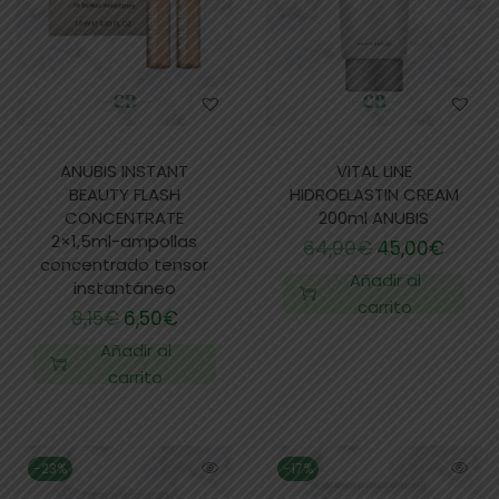
ANUBIS INSTANT
VITAL LINE
BEAUTY FLASH
HIDROELASTIN CREAM
CONCENTRATE
200ml ANUBIS
2×1,5ml-ampollas
64,00
€
45,00
€
concentrado tensor
Añadir al
instantáneo
carrito
8,15
€
6,50
€
Añadir al
carrito
-23%
-17%