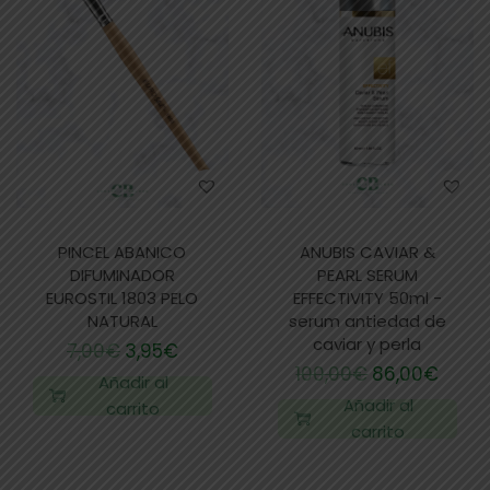
PINCEL ABANICO
ANUBIS CAVIAR &
DIFUMINADOR
PEARL SERUM
EUROSTIL 1803 PELO
EFFECTIVITY 50ml -
NATURAL
serum antiedad de
caviar y perla
7,00
€
3,95
€
100,00
€
86,00
€
Añadir al
Añadir al
carrito
carrito