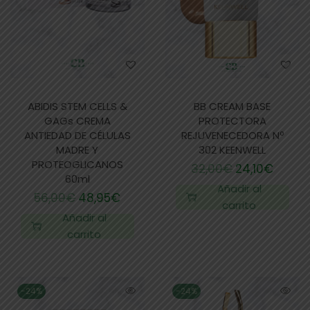
ABIDIS STEM CELLS &
BB CREAM BASE
GAGs CREMA
PROTECTORA
ANTIEDAD DE CÉLULAS
REJUVENECEDORA Nº
MADRE Y
302 KEENWELL
PROTEOGLICANOS
32,00
€
24,10
€
60ml
Añadir al
56,00
€
48,95
€
carrito
Añadir al
carrito
-24%
-24%