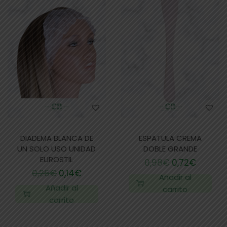
DIADEMA BLANCA DE
ESPATULA CREMA
UN SOLO USO UNIDAD
DOBLE GRANDE
EUROSTIL
0,98
€
0,72
€
0,26
€
0,14
€
Añadir al
Añadir al
carrito
carrito