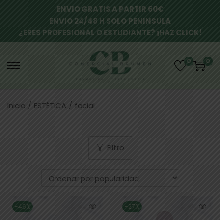
ENVIO GRATIS A PARTIR 60€
ENVIO 24/48 H SOLO PENINSULA
¿ERES PROFESIONAL O ESTUDIANTE? ¡HAZ CLICK!
0
0
Inicio
/
ESTÉTICA
/
facial
Filtro
-46%
-27%