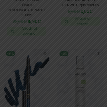
TÓNICO
KEENWELL-gris oscuro
DESCONGESTIONANTE
8,00
€
6,86
€
500ml
Añadir al
22,00
€
18,90
€
carrito
Añadir al
carrito
-14%
-21%