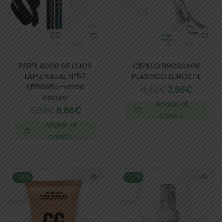
PERFILADOR DE OJOS
CEPILLO BROSSAGE
LÁPIZ KAJAL Nº57
PLÁSTICO EUROSTIL
KEENWELL-verde
4,40
€
2,98
€
oscuro
Añadir al
8,00
€
6,86
€
carrito
Añadir al
carrito
-25%
-27%