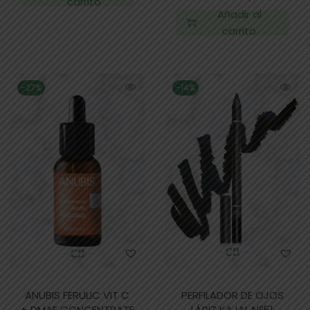
carrito
Añadir al
carrito
-27%
-14%
ANUBIS FERULIC VIT C
PERFILADOR DE OJOS
+ DMAE CONCENTRATE
LÁPIZ KAJAL Nº51