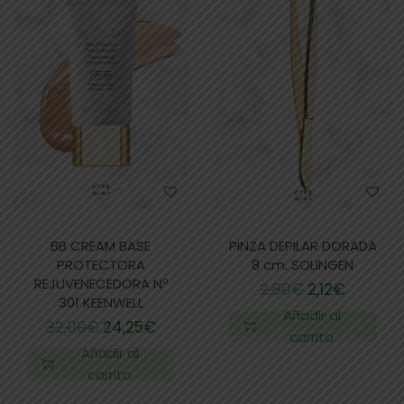
BB CREAM BASE
PINZA DEPILAR DORADA
PROTECTORA
8 cm. SOLINGEN
REJUVENECEDORA Nº
2,80
€
2,12
€
301 KEENWELL
Añadir al
32,00
€
24,25
€
carrito
Añadir al
carrito