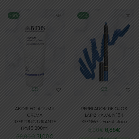
-18%
-14%
ABIDIS ECLATIUM II
PERFILADOR DE OJOS
CREMA
LÁPIZ KAJAL Nº54
REESTRUCTURANTE
KEENWELL-azul claro
FPS15 200ml
8,00
€
6,86
€
38,00
€
31,00
€
Añadir al