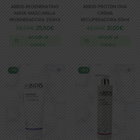
ABIDIS REGENERATING
ABIDIS PROTEIN DNA
MASK MASCARILLA
CREMA
REGENERADORA 250ml
RECUPERADORA 60ml
38,00
€
25,60
€
42,00
€
31,00
€
Añadir al
Añadir al
carrito
carrito
-11%
-19%