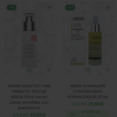
-19%
-16%
ANUBIS SENSITIVE CARE
ABIDIS NORMALIZER
PREBIOTIC RESCUE
CONCENTRADO
SERUM 30ml-serum
NORMALIZADOR 30 ML
pieles sensibles con
32,00
€
26,80
€
prebioticos
Añadir al
54,00
€
43,95
€