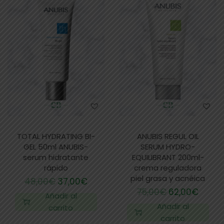
TOTAL HYDRATING BI-
ANUBIS REGUL OIL
GEL 50ml ANUBIS-
SERUM HYDRO-
serum hidratante
EQUILIBRANT 200ml-
rápido
crema reguladora
piel grasa y acnéica
48,00
€
37,00
€
75,00
€
62,00
€
Añadir al
Añadir al
carrito
carrito