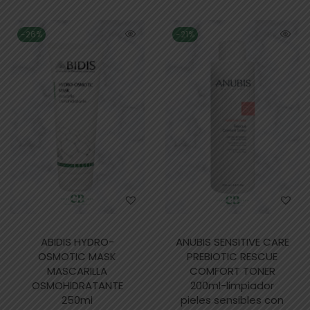
-26%
-21%
ABIDIS HYDRO-
ANUBIS SENSITIVE CARE
OSMOTIC MASK
PREBIOTIC RESCUE
MASCARILLA
COMFORT TONER
OSMOHIDRATANTE
200ml-limpiador
250ml
pieles sensibles con