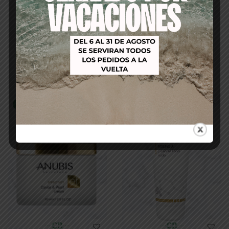
CLEANSING CREMI-GEL
CLEANSING GEL 250ml
250ml ANUBIS
31,00
€
24,20
€
26,00
€
21,00
€
Añadir al
Añadir al
carrito
carrito
-11%
-8%