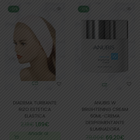
-13%
-12%
DIADEMA TURBANTE
ANUBIS W
RIZO ESTETICA
BRIGHTENING CREAM
ELASTICA
60ML-CREMA
DESPIGMENTANTE
2,18
€
1,89
€
ILUMINADORA
Añadir al
79,00
€
69,20
€