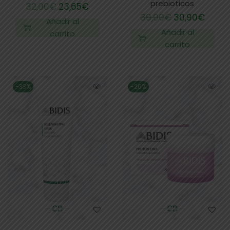
prebioticos
32,00
€
23,65
€
39,00
€
30,90
€
Añadir al
Añadir al
carrito
carrito
-33%
-26%