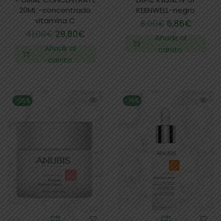
20ML -concentrado
KEENWELL-negro
vitamina C
8,00
€
6,86
€
41,00
€
29,80
€
Añadir al
Añadir al
carrito
carrito
-25%
-16%