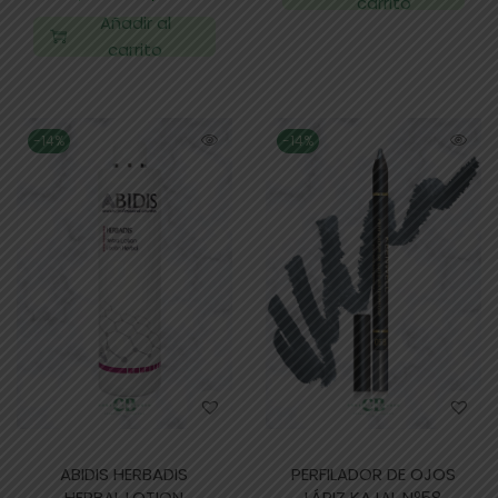
carrito
Añadir al
carrito
-14%
-14%
ABIDIS HERBADIS
PERFILADOR DE OJOS
HERBAL LOTION
LÁPIZ KAJAL Nº58