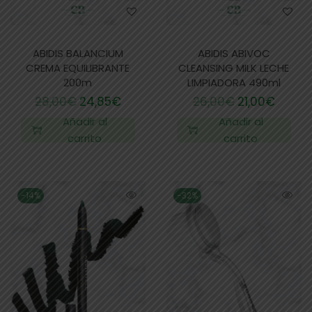
ABIDIS BALANCIUM
ABIDIS ABIVOC
CREMA EQUILIBRANTE
CLEANSING MILK LECHE
200m
LIMPIADORA 490ml
28,00
€
24,85
€
26,00
€
21,00
€
Añadir al
Añadir al
carrito
carrito
-14%
-32%