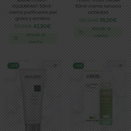
EQUILIBRANT 50ml-
60ml-crema tensora
crema purificante piel
antiedad
grasa y acnéica
130,00
€
115,00
€
50,00
€
42,90
€
Añadir al
Añadir al
carrito
carrito
-29%
-19%