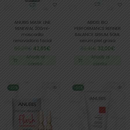
ANUBIS MASK LINE
ABIDIS BIO
RENEWAL 200ml-
PERFORMANCE REFINER
mascarilla
BALANCE SERUM 50ML
renovadora facial
serum piel grasa
60,00
€
42,85
€
39,41
€
32,00
€
Añadir al
Añadir al
carrito
carrito
-20%
-30%