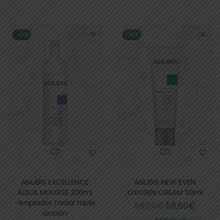
-19%
-14%
ANUBIS EXCELLENCE
ANUBIS NEW EVEN
AQUA MOUSSE 200ml
OXYGEN CREAM 50ml
-limpiador facial triple
68,00
€
58,60
€
acción
Añadir al