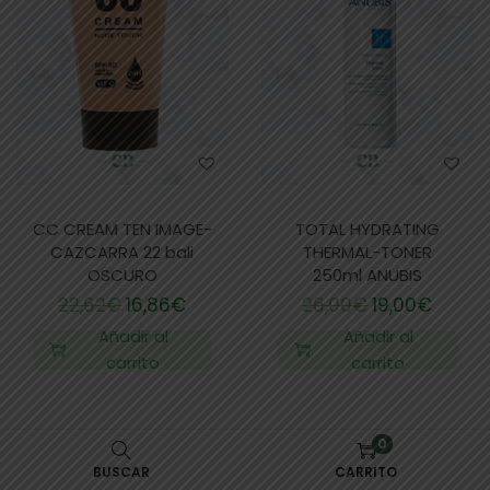
CC CREAM TEN IMAGE-
TOTAL HYDRATING
CAZCARRA 22 bali
THERMAL-TONER
OSCURO
250ml ANUBIS
22,62
€
16,86
€
26,00
€
19,00
€
Añadir al
Añadir al
carrito
carrito
0
-20%
FUERA DE STOCK
BUSCAR
CARRITO