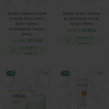
ANUBIS CREAM CAVIAR
ABIDIS ACIDIC PEELING
& PEARL EFFECTIVITY
A EXFOLIANTE FACIAL
60ml-crema
ÁCIDO 200ml
antiedad de caviar y
28,00
€
25,80
€
perla
Añadir al
112,00
€
100,00
€
carrito
Añadir al
carrito
-14%
-19%