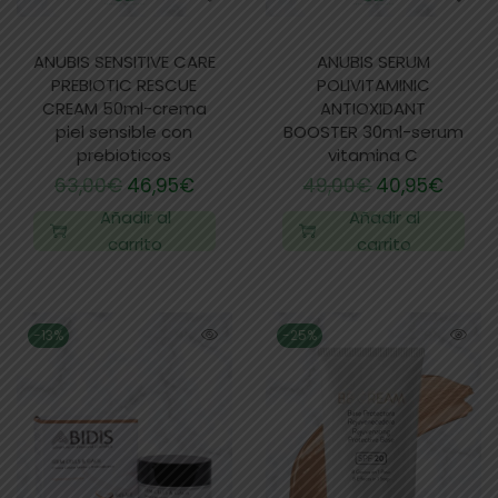
ANUBIS SENSITIVE CARE
ANUBIS SERUM
PREBIOTIC RESCUE
POLIVITAMINIC
CREAM 50ml-crema
ANTIOXIDANT
piel sensible con
BOOSTER 30ml-serum
prebioticos
vitamina C
63,00
€
46,95
€
49,00
€
40,95
€
Añadir al
Añadir al
carrito
carrito
-13%
-25%