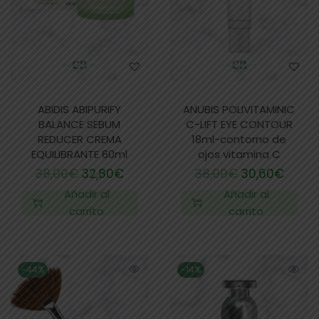
ABIDIS ABIPURIFY
ANUBIS POLIVITAMINIC
BALANCE SEBUM
C-LIFT EYE CONTOUR
REDUCER CREMA
18ml-contorno de
EQUILIBRANTE 60ml
ojos vitamina C
38,00
€
32,80
€
38,00
€
30,60
€
Añadir al
Añadir al
carrito
carrito
-44%
-14%