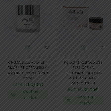
CREMA SUBLIME D-LIFT
ABIDIS THREEFOLD LISS
DMAE LIFT CREAM 60ML
EYES CREMA
ANUBIS-crema efecto
CONTORNO DE OJOS
lifting
ANTIEDAD TRIPLE
ACCIÓN30ml
76,00
€
60,60
€
52,00
€
39,99
€
Añadir al
Añadir al
carrito
carrito