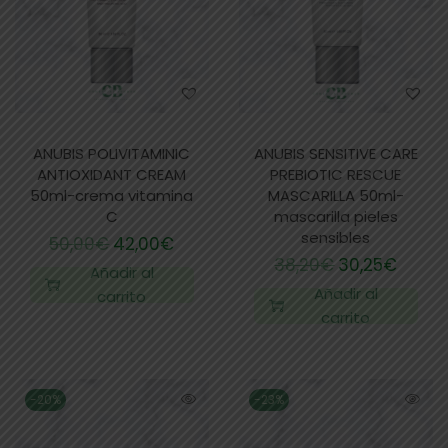
ANUBIS POLIVITAMINIC
ANUBIS SENSITIVE CARE
ANTIOXIDANT CREAM
PREBIOTIC RESCUE
50ml-crema vitamina
MASCARILLA 50ml-
C
mascarilla pieles
sensibles
50,00
€
42,00
€
38,20
€
30,25
€
Añadir al
Añadir al
carrito
carrito
-20%
-23%