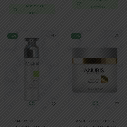
Añadir al
carrito
carrito
-14%
-12%
ANUBIS REGUL OIL
ANUBIS EFFECTIVITY
SERUM HYDRO-
TENSO-GOLD CREAM