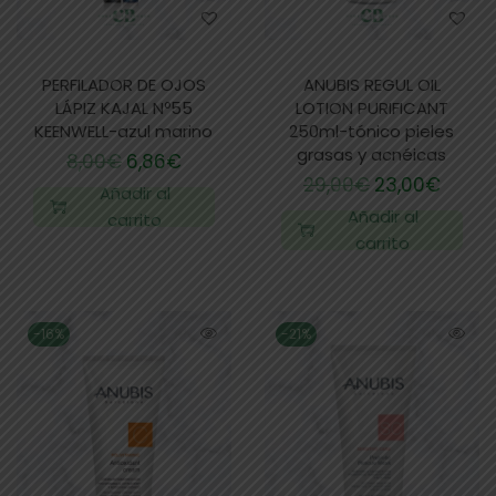
PERFILADOR DE OJOS
ANUBIS REGUL OIL
LÁPIZ KAJAL Nº55
LOTION PURIFICANT
KEENWELL-azul marino
250ml-tónico pieles
grasas y acnéicas
8,00
€
6,86
€
29,00
€
23,00
€
Añadir al
Añadir al
carrito
carrito
-16%
-21%