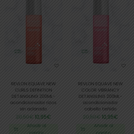
REVLON EQUAVE NEW
REVLON EQUAVE NEW
CURLS DEFINITION
COLOR VIBRANCY
DETANGLING 200ML-
DETANGLING 200ML-
acondicionador rizos
acondicionador
sin aclarado
cabello teñido
20,50
€
10,95
€
20,50
€
10,95
€
Añadir al
Añadir al
carrito
carrito