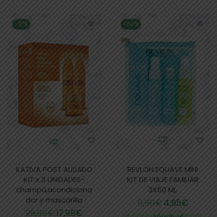
-31%
-50%
KATIVA POST ALISADO
REVLON EQUAVE MINI
KIT x 3 UNIDADES-
KIT DE VIAJE FAMILIAR
champú,acondiciona
3X50 ML
dor y mascarilla
9,90
€
4,95
€
25,90
€
17,99
€
Añadir al