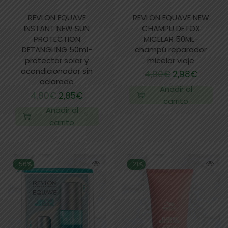
REVLON EQUAVE
REVLON EQUAVE NEW
INSTANT NEW SUN
CHAMPU DETOX
PROTECTION
MICELAR 50ML-
DETANGLING 50ml-
champú reparador
protector solar y
micelar viaje
acondicionador sin
4,90
€
2,98
€
aclarado
Añadir al
4,80
€
2,85
€
carrito
Añadir al
carrito
-56%
-21%