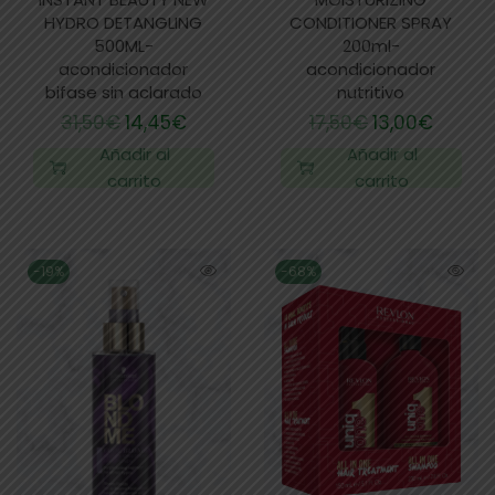
HYDRO DETANGLING
CONDITIONER SPRAY
500ML-
200ml-
acondicionador
acondicionador
bifase sin aclarado
nutritivo
31,50
€
14,45
€
17,50
€
13,00
€
Añadir al
Añadir al
carrito
carrito
-19%
-68%