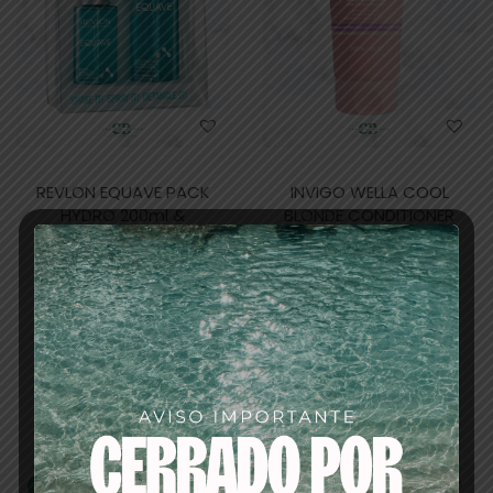
REVLON EQUAVE PACK
INVIGO WELLA COOL
HYDRO 200ml &
BLONDE CONDITIONER
SHAMPOO 100ml-
200ml-
champú detox y
acondicionador
acondicionador
especial cabellos
bifase sin aclarado
rubios o blancos
28,00
€
12,20
€
21,43
€
16,99
€
Añadir al
Añadir al
carrito
carrito
-21%
-18%