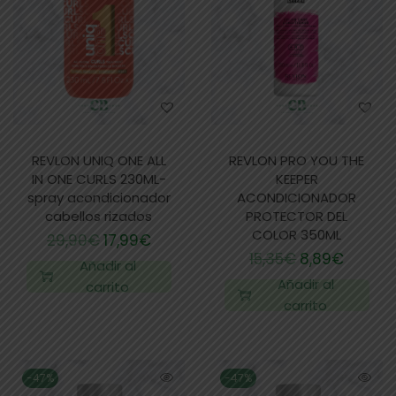
REVLON UNIQ ONE ALL
REVLON PRO YOU THE
IN ONE CURLS 230ML-
KEEPER
spray acondicionador
ACONDICIONADOR
cabellos rizados
PROTECTOR DEL
COLOR 350ML
29,90
€
17,99
€
15,35
€
8,89
€
Añadir al
Añadir al
carrito
carrito
-47%
-47%