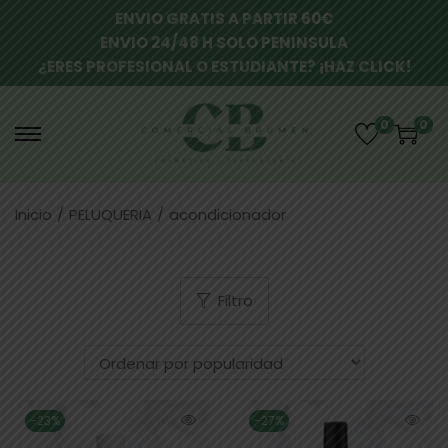
ENVIO GRATIS A PARTIR 60€
ENVIO 24/48 H SOLO PENINSULA
¿ERES PROFESIONAL O ESTUDIANTE? ¡HAZ CLICK!
0
0
Inicio
/
PELUQUERIA
/
acondicionador
Filtro
-23%
-27%