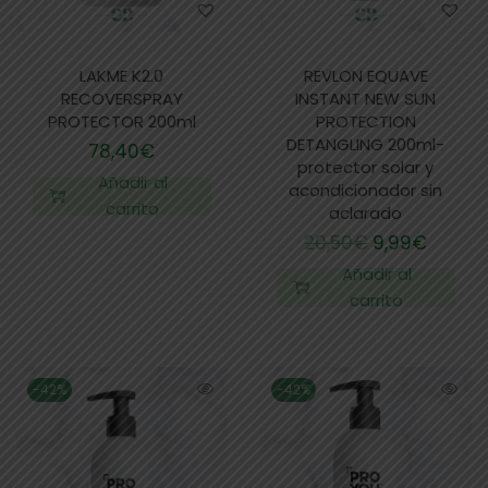
LAKME K2.0
REVLON EQUAVE
RECOVERSPRAY
INSTANT NEW SUN
PROTECTOR 200ml
PROTECTION
DETANGLING 200ml-
78,40
€
protector solar y
Añadir al
acondicionador sin
carrito
aclarado
20,50
€
9,99
€
Añadir al
carrito
-42%
-42%