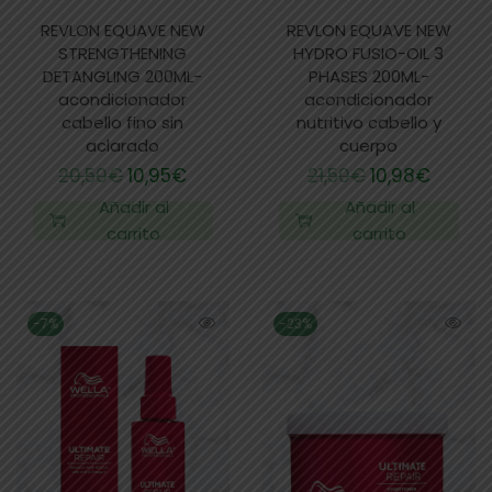
REVLON EQUAVE NEW
REVLON EQUAVE NEW
STRENGTHENING
HYDRO FUSIO-OIL 3
DETANGLING 200ML-
PHASES 200ML-
acondicionador
acondicionador
cabello fino sin
nutritivo cabello y
aclarado
cuerpo
20,50
€
10,95
€
21,50
€
10,98
€
Añadir al
Añadir al
carrito
carrito
-7%
-23%