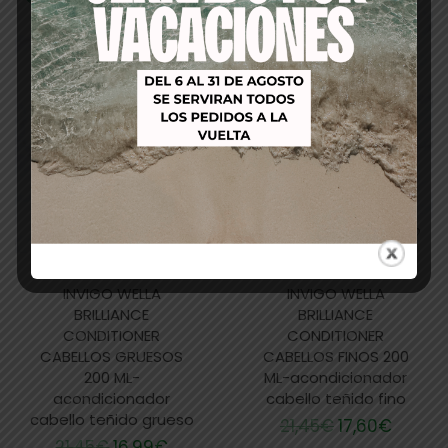
INVIGO WELLA
INVIGO WELLA
BRILLIANCE
BRILLIANCE
CONDITIONER
CONDITIONER
CABELLOS GRUESOS
CABELLOS FINOS 200
200 ML-
ML-acondicionador
acondicionador
cabello teñido fino
cabello teñido grueso
21,45
€
17,60
€
21,45
€
16,99
€