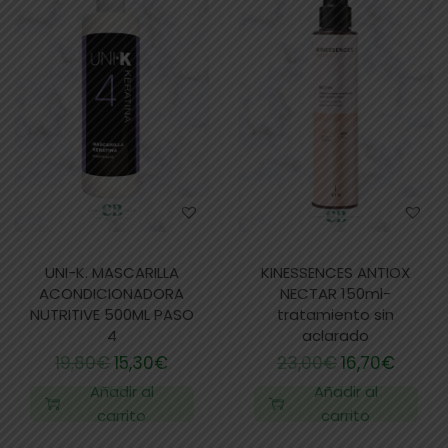
UNI-K. MASCARILLA
KINESSENCES ANTIOX
ACONDICIONADORA
NECTAR 150ml-
NUTRITIVE 500ML PASO
tratamiento sin
4
aclarado
19,80
€
15,30
€
23,00
€
16,70
€
Añadir al
Añadir al
carrito
carrito