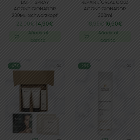
LIGHT SPRAY
REPAIR L´OREAL GOLD
ACONDICIONADOR
ACONDICIONADOR
200ML-Schwarzkopf
300ml
22,00
€
14,90
€
18,95
€
16,60
€
Añadir al
Añadir al
carrito
carrito
-47%
-28%