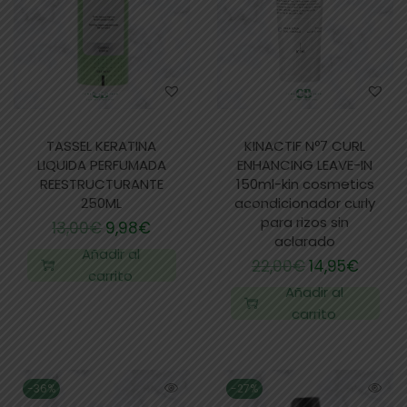
TASSEL KERATINA
KINACTIF Nº7 CURL
LIQUIDA PERFUMADA
ENHANCING LEAVE-IN
REESTRUCTURANTE
150ml-kin cosmetics
250ML
acondicionador curly
para rizos sin
13,00
€
9,98
€
aclarado
Añadir al
22,00
€
14,95
€
carrito
Añadir al
carrito
-36%
-27%