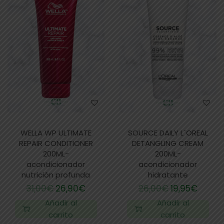
WELLA WP ULTIMATE
SOURCE DAILY L´OREAL
REPAIR CONDITIONER
DETANGLING CREAM
200ML-
200ML-
acondicionador
acondicionador
nutrición profunda
hidratante
31,00
€
26,90
€
26,00
€
19,95
€
Añadir al
Añadir al
carrito
carrito