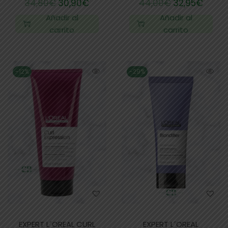
34,80
€
30,90
€
44,00
€
32,95
€
Añadir al
Añadir al
carrito
carrito
-12%
-29%
EXPERT L´OREAL CURL
EXPERT L´OREAL