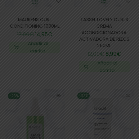
MAURENS CURL
TASSEL LOVELY CURLS
CONDITIONING 1000ML
CREMA
ACONDICIONADORA
17,00
€
14,95
€
ACTIVADORA DE RIZOS
Añadir al
250ML
carrito
12,00
€
8,99
€
Añadir al
carrito
-23%
-32%