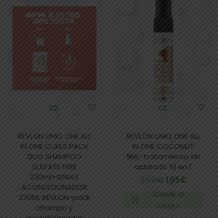
REVLON UNIQ ONE ALL
REVLON UNIQ ONE ALL
IN ONE CURLS PACK
IN ONE COCONUT
DUO SHAMPOO
9ML-tratamiento sin
SULFATE FREE
aclarado 10 en 1
230ml+SPRAY
2,68
€
1,95
€
ACONDICIONADOR
Añadir al
230ML REVLON-pack
carrito
champú y
acondicionador