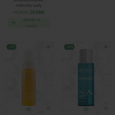
método curly
46,90
€
29,98
€
Añadir al
carrito
-41%
-39%