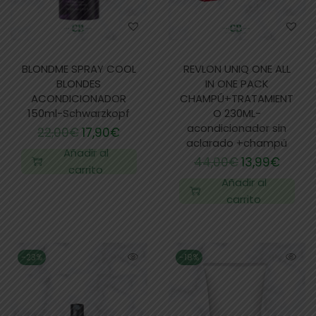
BLONDME SPRAY COOL
REVLON UNIQ ONE ALL
BLONDES
IN ONE PACK
ACONDICIONADOR
CHAMPÚ+TRATAMIENT
150ml-Schwarzkopf
O 230ML-
acondicionador sin
22,00
€
17,90
€
aclarado +champú
Añadir al
44,00
€
13,99
€
carrito
Añadir al
carrito
-23%
-18%