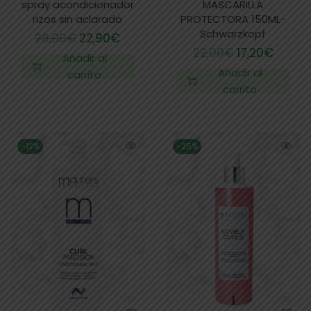
spray acondicionador
MASCARILLA
rizos sin aclarado
PROTECTORA 150ML-
Schwarzkopf
28,00
€
22,90
€
22,00
€
17,20
€
Añadir al
Añadir al
carrito
carrito
-12%
-25%