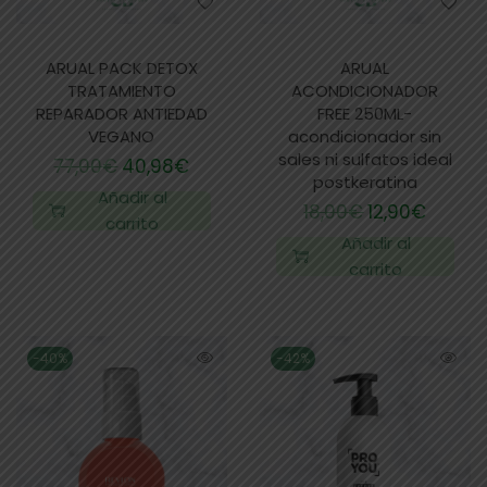
ARUAL PACK DETOX
ARUAL
TRATAMIENTO
ACONDICIONADOR
REPARADOR ANTIEDAD
FREE 250ML-
VEGANO
acondicionador sin
sales ni sulfatos ideal
77,00
€
40,98
€
postkeratina
Añadir al
18,00
€
12,90
€
carrito
Añadir al
carrito
-40%
-42%