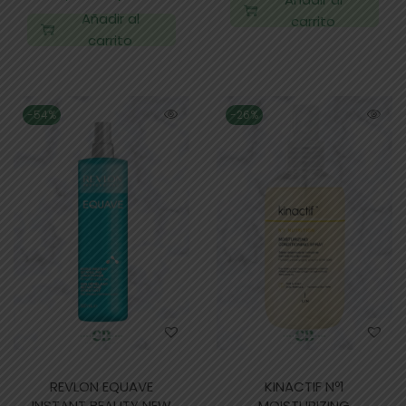
Añadir al
carrito
carrito
-54%
-26%
REVLON EQUAVE
KINACTIF Nº1
INSTANT BEAUTY NEW
MOISTURIZING