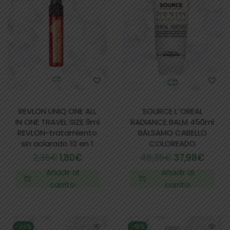
REVLON UNIQ ONE ALL
SOURCE L´OREAL
IN ONE TRAVEL SIZE 9ml
RADIANCE BALM 450ml
REVLON-tratamiento
BÁLSAMO CABELLO
sin aclarado 10 en 1
COLOREADO
2,35
€
1,80
€
46,35
€
37,98
€
Añadir al
Añadir al
carrito
carrito
-24%
-18%