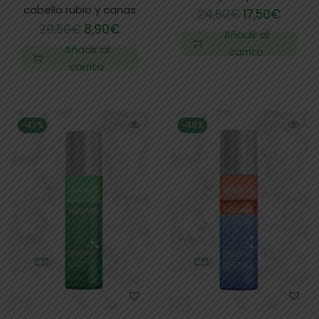
cabello rubio y canas
24,50
€
17,50
€
20,50
€
8,90
€
Añadir al
Añadir al
carrito
carrito
-47%
-49%