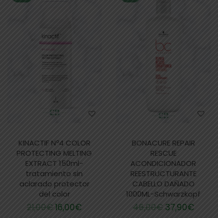
KINACTIF Nº4 COLOR
BONACURE REPAIR
PROTECTING MELTING
RESCUE
EXTRACT 150ml-
ACONDICIONADOR
tratamiento sin
REESTRUCTURANTE
aclarado protector
CABELLO DAÑADO
del color
1000ML-Schwarzkopf
21,00
€
16,00
€
46,00
€
37,90
€