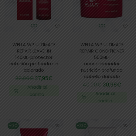
WELLA WP ULTIMATE
WELLA WP ULTIMATE
REPAIR LEAVE-IN
REPAIR CONDITIONER
140ML-protector
500ML-
nutrición profunda sin
acondicionador
aclarado
nutrición profunda
cabello dañado
30,00
€
27,95
€
40,00
€
30,98
€
Añadir al
Añadir al
carrito
carrito
-13%
-23%