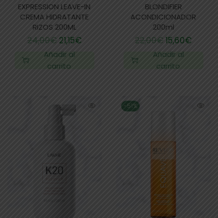
EXPRESSION LEAVE-IN
BLONDIFIER
CREMA HIDRATANTE
ACONDICIONADOR
RIZOS 200ML
200ml
24,00
€
21,15
€
22,00
€
15,60
€
Añadir al
Añadir al
carrito
carrito
-51%