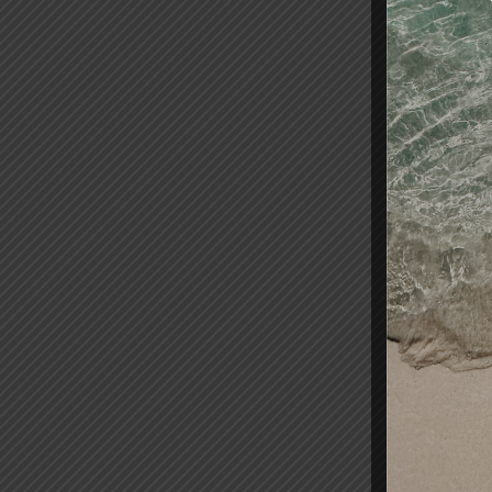
AGU
DEPI
ELECTRI
CURVADA 
UNI
3,00
Añadir
-20%