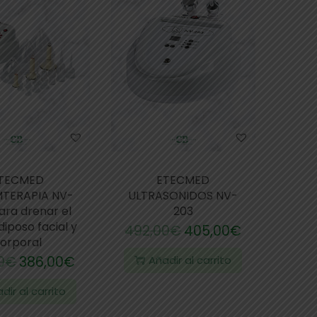
TECMED
ETECMED
TERAPIA NV-
ULTRASONIDOS NV-
ra drenar el
203
diposo facial y
492,00
€
405,00
€
orporal
0
€
386,00
€
Añadir al carrito
dir al carrito