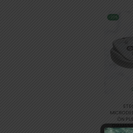
-23%
ETE
MICRODE
ÓN PU
DIAMANT
peeling