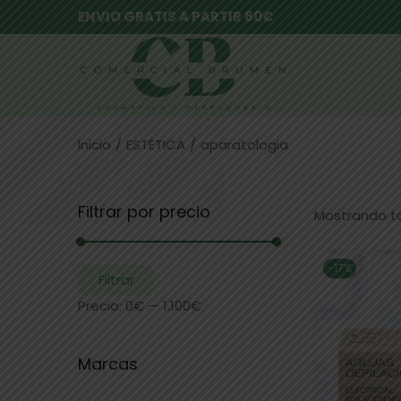
ENVIO GRATIS A PARTIR 60€
Inicio
/
ESTÉTICA
/
aparatologia
Filtrar por precio
Mostrando to
-17%
Filtrar
Precio:
0€
—
1.100€
Marcas