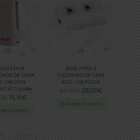
LENTADOR
BASE PARA 2
HOS DE CERA
CALENTADOR CERA
L-ON CON
ROLL-ON POLLIE
STATO pollie
44,00
€
28,00
€
0
€
15,15
€
Añadir al carrito
dir al carrito