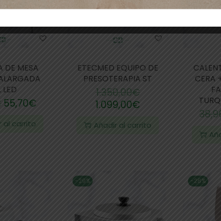
A DE MESA
ETECMED EQUIPO DE
CALEN
E ALARGADA
PRESOTERAPIA ST
CERA 
L LED
FA
1.350,00
€
TURQ
€
55,70
€
1.099,00
€
38,9
 al carrito
Añadir al carrito
Aña
-29%
-28%