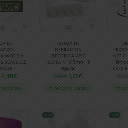
JA DE
AGUJA DE
DI
LACION
DEPILACION
TRICO
CA WYC 0,5
ELECTRICA WYC
NET C
BOLSA DE 2
RECTA Nº 0,5mm-5
limpi
DADES
agujas
cera 
€
2,48
€
1,50
€
1,22
€
18,0
 al carrito
Añadir al carrito
Aña
-38%
-23%