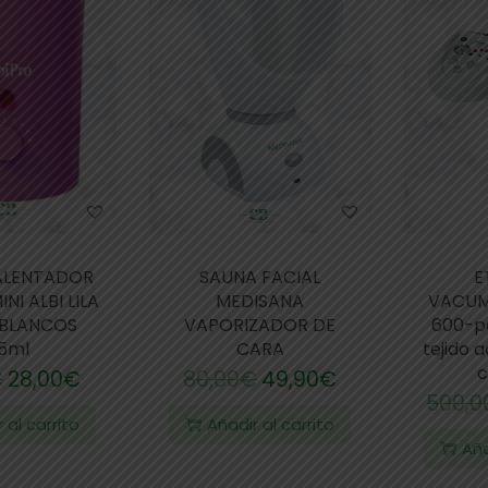
ALENTADOR
SAUNA FACIAL
E
NI ALBI LILA
MEDISANA
VACUM
BLANCOS
VAPORIZADOR DE
600-pa
65ml
CARA
tejido a
c
€
28,00
€
80,00
€
49,90
€
500,0
 al carrito
Añadir al carrito
Aña