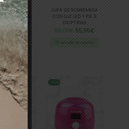
LENTADOR
LUPA DE SOBREMESA
HOS DE CERA
CON LUZ LED Y PIE 5
N INDIVIDUAL
DIOPTRIAS
UTY IMAGE
88,00
€
55,95
€
0
€
23,00
€
Añadir al carrito
dir al carrito
-35%