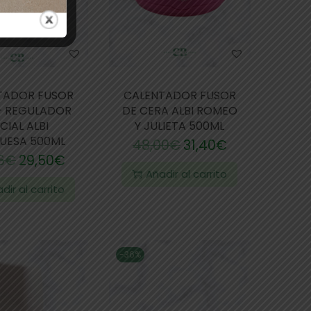
TADOR FUSOR
CALENTADOR FUSOR
+ REGULADOR
DE CERA ALBI ROMEO
CIAL ALBI
Y JULIETA 500ML
UESA 500ML
48,00
€
31,40
€
6
€
29,50
€
Añadir al carrito
dir al carrito
-36%