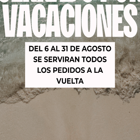
JA DE
AERÓGRAFO
CA
LACION
PROFESIONAL E3136
CARTUC
CA WYC 1MM
PARA MAQUILLAJE Y
ROLL-O
BOLSA DE 2
UÑAS
BEA
DADES
49,00
€
39,95
€
42,0
€
2,60
€
Añadir al carrito
Aña
 al carrito
-19%
-24%