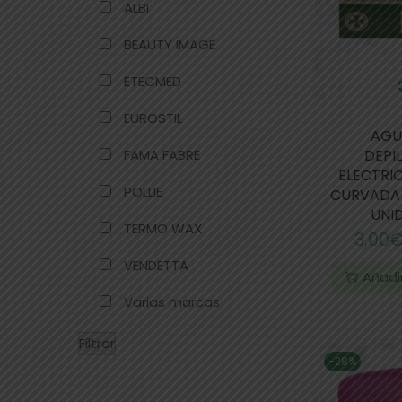
ALBI
BEAUTY IMAGE
ETECMED
EUROSTIL
AGU
DEPI
FAMA FABRE
ELECTRI
POLLIE
CURVADA 
UNI
TERMO WAX
3,00
VENDETTA
Añadir
Varias marcas
Filtrar
-28%