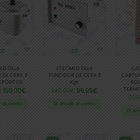
ED OLLA
ETECMED OLLA
CA
 DE CERA 7
FUNDIDOR DE CERA 3
CARTUC
DEPÓSITOS
Kgs.
ROL
TERMO
€
159,00
€
140,00
€
99,95
€
21,0
 al carrito
Añadir al carrito
Aña
-28%
-36%