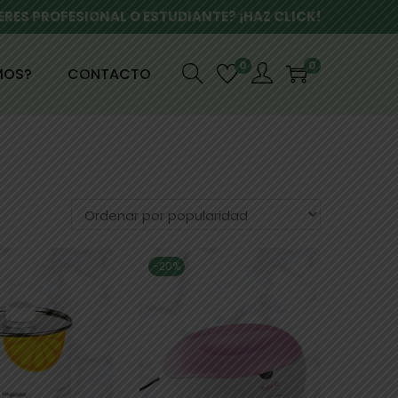
ERES PROFESIONAL O ESTUDIANTE? ¡HAZ CLICK!
0
0
MOS?
CONTACTO
-20%