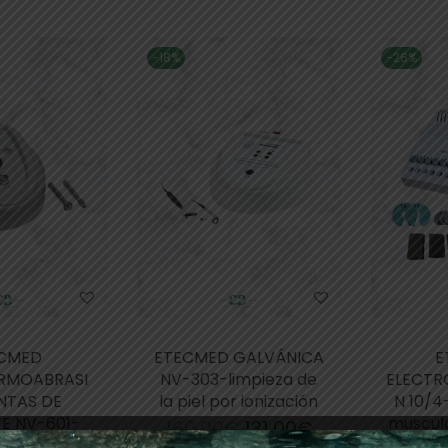
-18%
-26%
CMED
ETECMED GALVÁNICA
E
RMOABRASI
NV-303-limpieza de
ELECTR
NTAS DE
la piel por ionización
N 10/4
E NV-601-
muscul
160,00
€
131,00
€
 facial y
c