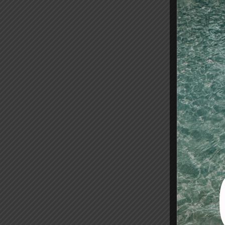
cor
580,00
Añadir
-13%