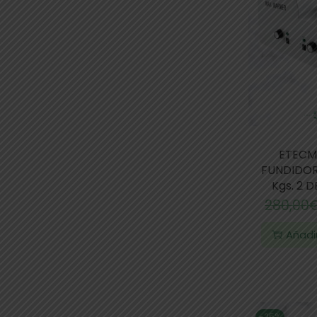
ETECM
FUNDIDOR
Kgs. 2 
280,00
Añadir
-25%