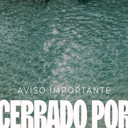
poral
Añadir al carrito
720,0
€
449,00
€
Aña
 al carrito
-18%
-45%