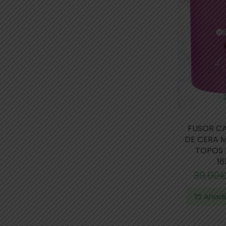
FUSOR C
DE CERA MI
TOPOS 
1
39,00
Añadir