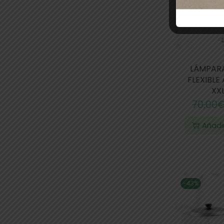
LÁMPAR
FLEXIBL
XX
70,00
Añadir
-43%