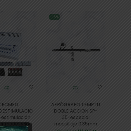
-16%
TECMED
AERÓGRAFO TEMPTU
OESTIMULACIÓ
DOBLE ACCION SP-
-estimulación
35-especial
ar,modelación
maquillaje 0.35mm
orporal…