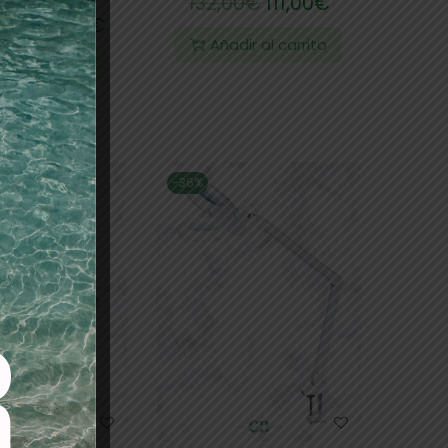
132,00
€
111,00
€
0
€
530,00
€
Añadir al carrito
dir al carrito
-36%