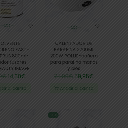
SOLVENTE
CALENTADOR DE
TILENO FAST-
PARAFINA 2700ML
ITRUS 800ml-
200W POLLIE-bañera
ador fusores
para parafina manos
BEAUTY IMAGE
y pies
0
€
14,30
€
75,00
€
59,95
€
dir al carrito
Añadir al carrito
-18%