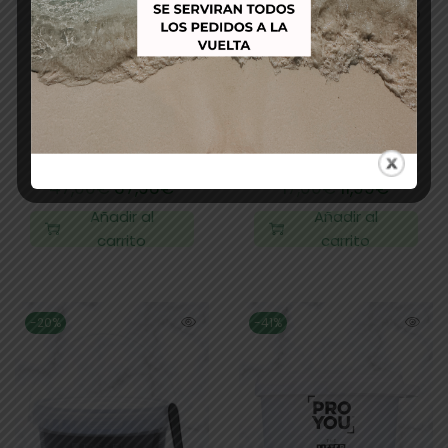
DECOLORACIÓN
TASSEL
BLOND STUDIO L´OREAL
DECOLORACION FRESH
BONDER INSIDE
DECO AMMONIA FREE
MULTITÉCNIQUES 8
500GR decoloración
500GR
sin amoníaco
47,00
€
37,98
€
17,00
€
11,99
€
Añadir al
Añadir al
carrito
carrito
-20%
-41%