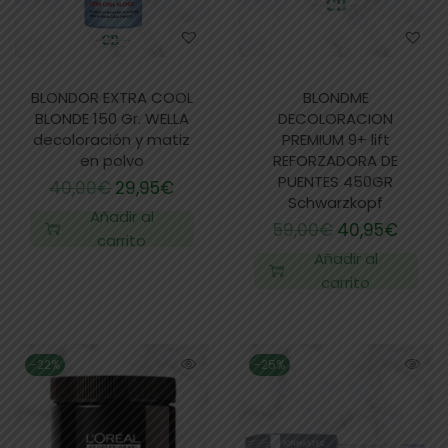
BLONDOR EXTRA COOL
BLONDME
BLONDE 150 Gr. WELLA
DECOLORACION
decoloración y matiz
PREMIUM 9+ lift
en polvo
REFORZADORA DE
PUENTES 450GR
40,00
€
29,95
€
Schwarzkopf
Añadir al
59,00
€
40,95
€
carrito
Añadir al
carrito
-22%
-25%