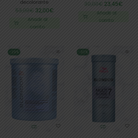
decolorante
30,00
€
23,45
€
53,00
€
32,00
€
Añadir al
Añadir al
carrito
carrito
-29%
-30%