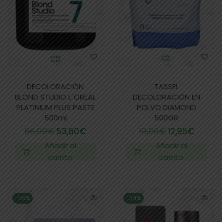
DECOLORACIÓN
TASSEL
BLOND STUDIO L´OREAL
DECOLORACIÓN EN
PLATINIUM PLUS PASTE
POLVO DIAMOND
500ml
500GR
66,00
€
53,60
€
19,00
€
12,95
€
Añadir al
Añadir al
carrito
carrito
-39%
-34%