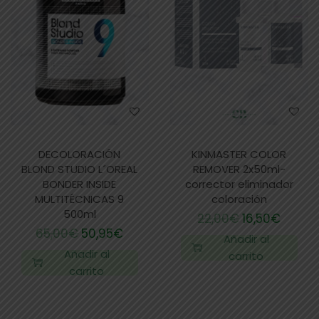
DECOLORACIÓN
KINMASTER COLOR
BLOND STUDIO L´OREAL
REMOVER 2x50ml-
BONDER INSIDE
corrector eliminador
MULTITÉCNICAS 9
coloración
500ml
22,00
€
16,50
€
65,00
€
50,95
€
Añadir al
Añadir al
carrito
carrito