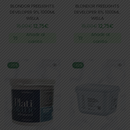
BLONDOR FREELIGHTS
BLONDOR FREELIGHTS
DEVELOPER 9% 1000ML
DEVELOPER 6% 1000ML.
WELLA
WELLA
15,00
€
12,75
€
15,00
€
12,75
€
Añadir al
Añadir al
carrito
carrito
-25%
-32%