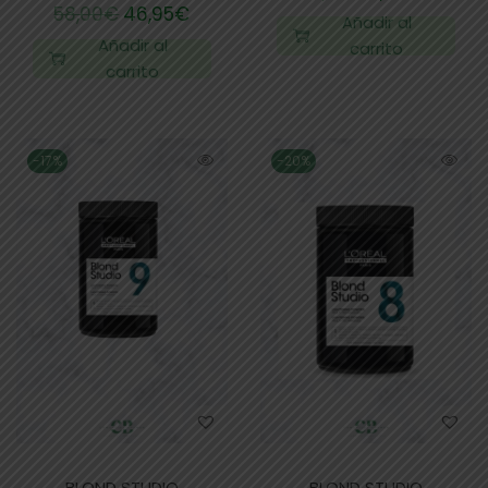
58,00
€
46,95
€
Añadir al
Añadir al
carrito
carrito
-17%
-20%
BLOND STUDIO
BLOND STUDIO