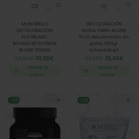
MONTIBELLO
DECOLORACIÓN
DECOLORACIÓN
IGORA VARIO BLOND
PLATIBLANC
PLUS decoloración en
ADVANCED EXTREME
polvo 450gr.
BLOND 500GR
Schwarzkopf
53,00
€
39,98
€
52,00
€
35,40
€
Añadir al
Añadir al
carrito
carrito
-19%
-32%