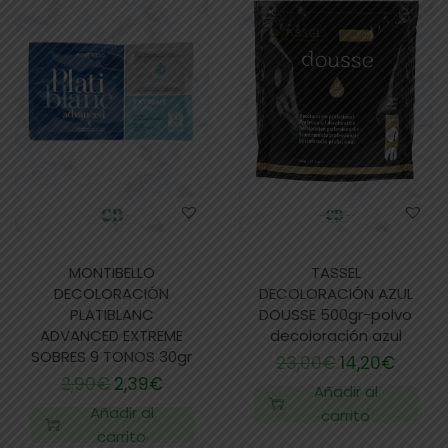
MONTIBELLO
TASSEL
DECOLORACIÓN
DECOLORACIÓN AZUL
PLATIBLANC
DOUSSE 500gr-polvo
ADVANCED EXTREME
decoloración azul
SOBRES 9 TONOS 30gr
23,00
€
14,20
€
2,90
€
2,39
€
Añadir al
Añadir al
carrito
carrito