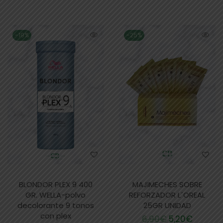
-19%
-25%
BLONDOR PLEX 9 400
MAJIMECHES SOBRE
GR. WELLA-polvo
REFORZADOR L´OREAL
decolorante 9 tonos
25GR UNIDAD
con plex
6,90
€
5,20
€