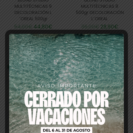
MULTITÉCNICAS 9
MULTITÉCNICAS 8
DECOLORACIÓN L
500gr DECOLORACIÓN
´OREAL 500gr
L´OREAL
54,00
€
44,80
€
36,00
€
28,90
€
Añadir al
Añadir al
carrito
carrito
-19%
-29%