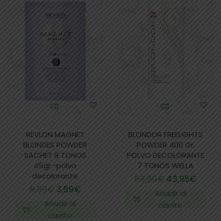
REVLON MAGNET
BLONDOR FREELIGHTS
BLONDES POWDER
POWDER 400 Gr.
SACHET 9 TONOS
POLVO DECOLORANTE
45gr.-polvo
7 TONOS WELLA
decolorante
53,00
€
43,95
€
6,00
€
3,69
€
Añadir al
Añadir al
carrito
carrito