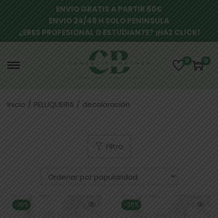
ENVIO GRATIS A PARTIR 60€
ENVIO 24/48 H SOLO PENINSULA
¿ERES PROFESIONAL O ESTUDIANTE? ¡HAZ CLICK!
0
0
Inicio
/
PELUQUERIA
/
decoloración
Filtro
-18%
-38%