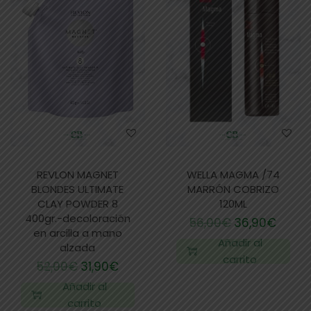
REVLON MAGNET
WELLA MAGMA /74
BLONDES ULTIMATE
MARRÓN COBRIZO
CLAY POWDER 8
120ML
400gr.-decoloración
56,00
€
36,90
€
en arcilla a mano
Añadir al
alzada
carrito
52,00
€
31,90
€
Añadir al
carrito