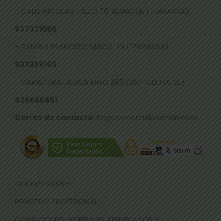
- CALLE NICOLAU TALLÓ 70, ALMACÉN (TERRASSA)
937331096
-
RAMBLA FRANCESC MACIÀ 73 (TERRASSA)
937359169
- CARRETERA LAUREÀ MIRÓ 285 (SNT FELIU DE LL.)
936666451
Correo de contacto
: fm@comercialbrumen.com
QUIÉNES SOMOS
REGISTRO PROFESIONAL
CONDICIONES GENERALES, REEMBOLSOS Y