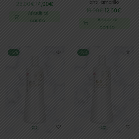
anti-amarillo
23,00
€
14,90
€
19,00
€
12,60
€
Añadir al
Añadir al
carrito
carrito
-15%
-15%