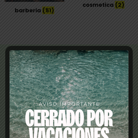
cosmetica
(2)
barberia
(51)
En COMERCIAL BRUMEN.S.L nos dedicamos a la
venta de productos de peluquería y estética des
de 1985, ofreciendo una amplia gama que estén
a tu alcance económico y profesional.