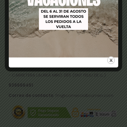
Contamos con precios competitivos y estamos
siempre a tu disposición.
TIENDAS FÍSICAS
- CALLE NICOLAU TALLÓ 70, ALMACÉN (TERRASSA)
937331096
-
RAMBLA FRANCESC MACIÀ 73 (TERRASSA)
937359169
- CARRETERA LAUREÀ MIRÓ 285 (SNT FELIU DE LL.)
936666451
Correo de contacto
: fm@comercialbrumen.com