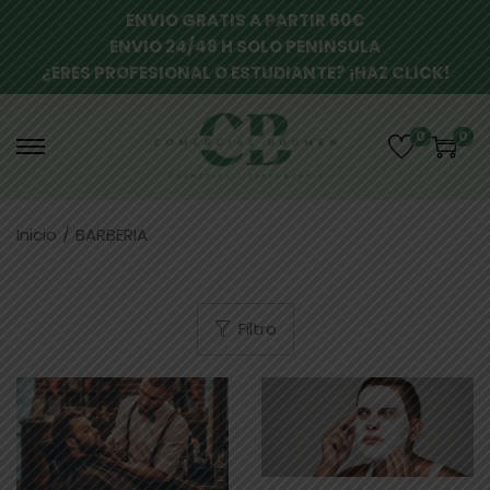
ENVIO GRATIS A PARTIR 60€
ENVIO 24/48 H SOLO PENINSULA
¿ERES PROFESIONAL O ESTUDIANTE? ¡HAZ CLICK!
0
0
Inicio
/
BARBERIA
Filtro