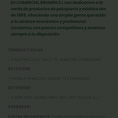
En COMERCIAL BRUMEN.S.L nos dedicamos a la
venta de productos de peluquería y estética des
de 1985, ofreciendo una amplia gama que estén
a tu alcance económico y profesional.
Contamos con precios competitivos y estamos
siempre a tu disposición.
TIENDAS FÍSICAS
- CALLE NICOLAU TALLÓ 70, ALMACÉN (TERRASSA)
937331096
-
RAMBLA FRANCESC MACIÀ 73 (TERRASSA)
937359169
- CARRETERA LAUREÀ MIRÓ 285 (SNT FELIU DE LL.)
936666451
Correo de contacto
: fm@comercialbrumen.com