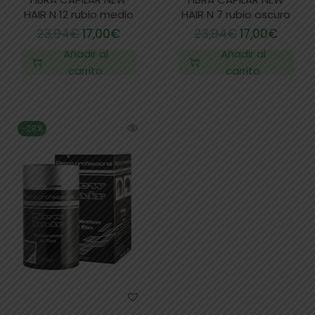
HAIR N 12 rubio medio
HAIR N 7 rubio oscuro
23,94
€
17,00
€
23,94
€
17,00
€
Añadir al
Añadir al
carrito
carrito
-29%