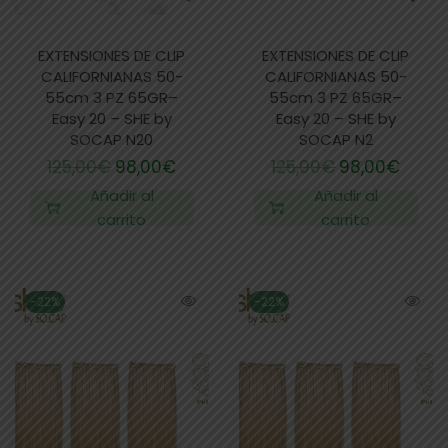
EXTENSIONES DE CLIP
EXTENSIONES DE CLIP
CALIFORNIANAS 50-
CALIFORNIANAS 50-
55cm 3 PZ 65GR–
55cm 3 PZ 65GR–
Easy 20 – SHE by
Easy 20 – SHE by
SOCAP N20
SOCAP N2
125,00
€
98,00
€
125,00
€
98,00
€
Añadir al
Añadir al
carrito
carrito
-22%
-22%