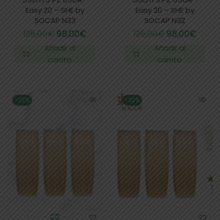
Easy 20 – SHE by
Easy 20 – SHE by
SOCAP N33
SOCAP N32
125,00
€
98,00
€
125,00
€
98,00
€
Añadir al
Añadir al
carrito
carrito
-22%
-22%