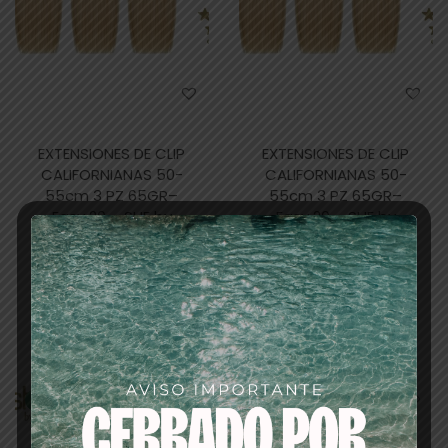
EXTENSIONES DE CLIP
EXTENSIONES DE CLIP
CALIFORNIANAS 50-
CALIFORNIANAS 50-
55cm 3 PZ 65GR–
55cm 3 PZ 65GR–
Easy 20 – SHE by
Easy 20 – SHE by
SOCAP N14
SOCAP N130
125,00
€
98,00
€
125,00
€
98,00
€
Añadir al
Añadir al
carrito
carrito
-22%
-22%