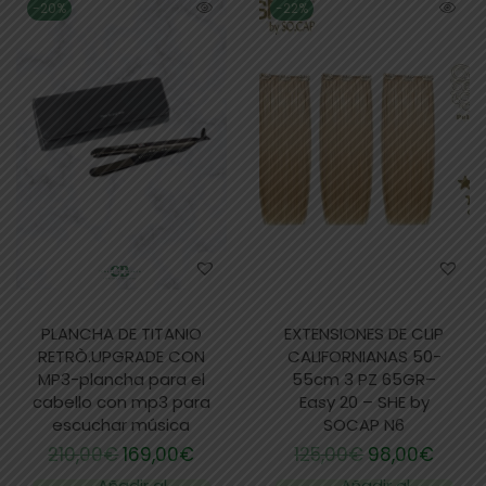
-20%
-22%
PLANCHA DE TITANIO
EXTENSIONES DE CLIP
RETRÒ.UPGRADE CON
CALIFORNIANAS 50-
MP3-plancha para el
55cm 3 PZ 65GR–
cabello con mp3 para
Easy 20 – SHE by
escuchar música
SOCAP N6
210,00
€
169,00
€
125,00
€
98,00
€
Añadir al
Añadir al