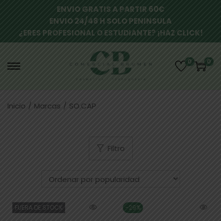
ENVIO GRATIS A PARTIR 60€
ENVIO 24/48 H SOLO PENINSULA
¿ERES PROFESIONAL O ESTUDIANTE? ¡HAZ CLICK!
0
0
Inicio
/
Marcas
/
SO.CAP
Filtro
FUERA DE STOCK
-29%