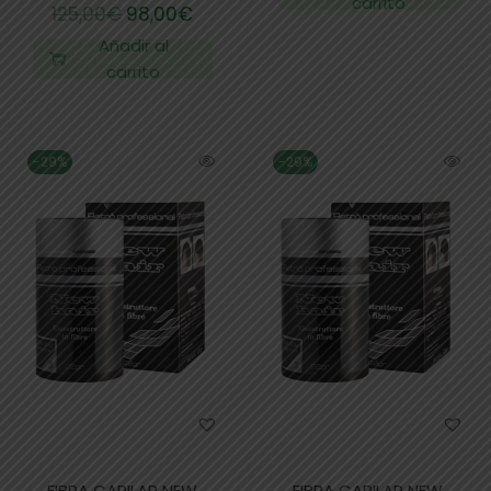
carrito
125,00
€
98,00
€
Añadir al
carrito
-29%
-29%
FIBRA CAPILAR NEW
FIBRA CAPILAR NEW