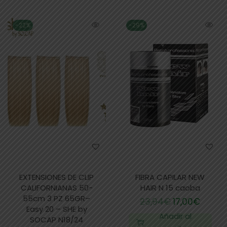
-22%
-29%
EXTENSIONES DE CLIP
FIBRA CAPILAR NEW
CALIFORNIANAS 50-
HAIR N 15 caoba
55cm 3 PZ 65GR–
23,94
€
17,00
€
Easy 20 – SHE by
Añadir al
SOCAP N18/24