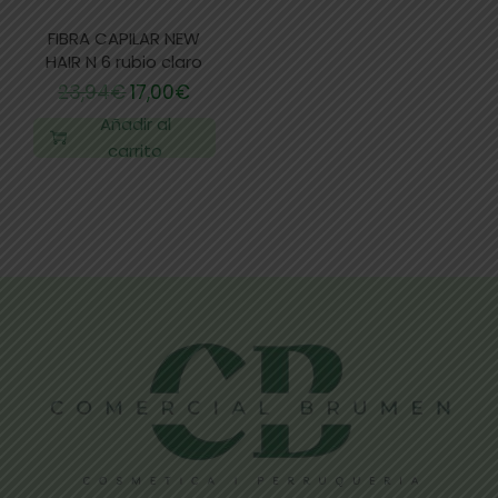
FIBRA CAPILAR NEW
HAIR N 6 rubio claro
23,94
€
17,00
€
Añadir al
carrito