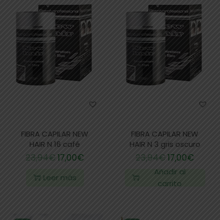
FIBRA CAPILAR NEW
FIBRA CAPILAR NEW
HAIR N 16 café
HAIR N 3 gris oscuro
23,94
€
17,00
€
23,94
€
17,00
€
Añadir al
Leer más
carrito