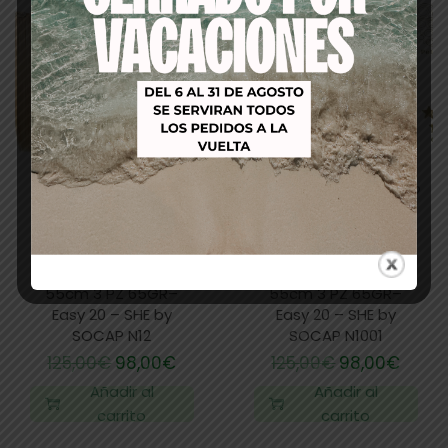
EXTENSIONES DE CLIP
EXTENSIONES DE CLIP
CALIFORNIANAS 50-
CALIFORNIANAS 50-
55cm 3 PZ 65GR–
55cm 3 PZ 65GR–
Easy 20 – SHE by
Easy 20 – SHE by
SOCAP N12
SOCAP N1001
125,00
€
98,00
€
125,00
€
98,00
€
Añadir al
Añadir al
carrito
carrito