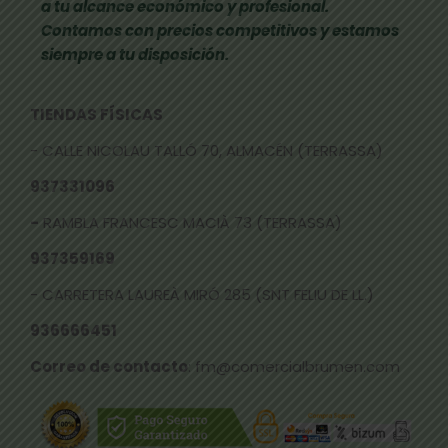
a tu alcance económico y profesional.
Contamos con precios competitivos y estamos
siempre a tu disposición.
TIENDAS FÍSICAS
- CALLE NICOLAU TALLÓ 70, ALMACÉN (TERRASSA)
937331096
-
RAMBLA FRANCESC MACIÀ 73 (TERRASSA)
937359169
- CARRETERA LAUREÀ MIRÓ 285 (SNT FELIU DE LL.)
936666451
Correo de contacto
: fm@comercialbrumen.com