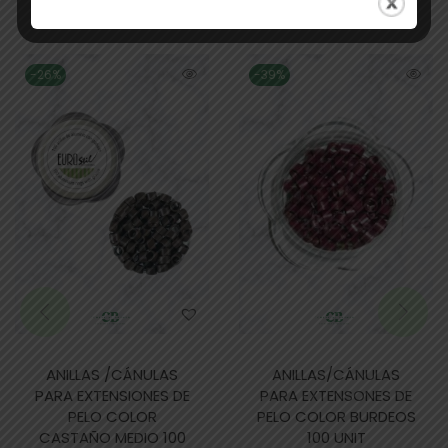
Productos relacionados
-26%
-39%
ANILLAS /CÁNULAS
ANILLAS/CÁNULAS
PARA EXTENSIONES DE
PARA EXTENSONES DE
PELO COLOR
PELO COLOR BURDEOS
CASTAÑO MEDIO 100
100 UNIT