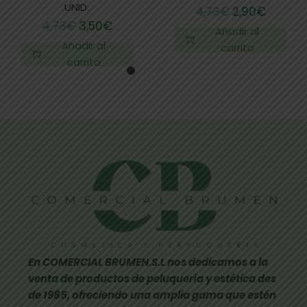
UNID.
4,73
€
2,90
€
4,73
€
3,50
€
Añadir al
Añadir al
carrito
carrito
En COMERCIAL BRUMEN.S.L nos dedicamos a la
venta de productos de peluquería y estética des
de 1985, ofreciendo una amplia gama que estén