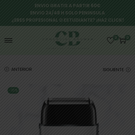
ENVIO GRATIS A PARTIR 60€
ENVIO 24/48 H SOLO PENINSULA
¿ERES PROFESIONAL O ESTUDIANTE? ¡HAZ CLICK!
0
0
ANTERIOR
SIGUIENTE
-15%