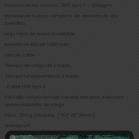
Potente Motor rotativo 7800 rpm + – 200rppm.
Material de cuerpo completo de aleación de zinc
metálico.
Hoja triple de acero inoxidable.
Batería de litio de 1400 mAh
Uso sin cable
Tiempo de carga de 2 horas.
Tiempo funcionamiento 2 horas
. Cable USB tipo C.
Pantalla Led porcentaje batería restante, indicador
goteo indicador de carga.
Peso : 203 g. medidas ( 153*48*36mm)
Waterproff
Introducing Shaver Sharp: La última innovación en el