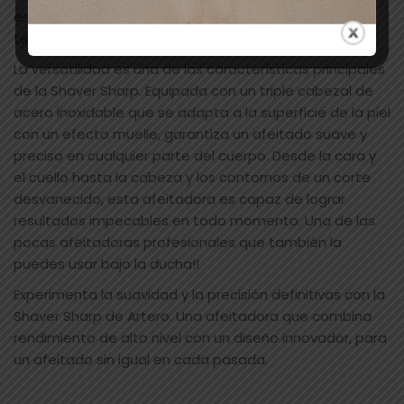
estilo, perfecto para aquellos que buscan lo mejor en
términos de rendimiento y estética.
La versatilidad es una de las características principales
de la Shaver Sharp. Equipada con un triple cabezal de
acero inoxidable que se adapta a la superficie de la piel
con un efecto muelle, garantiza un afeitado suave y
preciso en cualquier parte del cuerpo. Desde la cara y
el cuello hasta la cabeza y los contornos de un corte
desvanecido, esta afeitadora es capaz de lograr
resultados impecables en todo momento. Una de las
pocas afeitadoras profesionales que también la
puedes usar bajo la ducha!!
Experimenta la suavidad y la precisión definitivas con la
Shaver Sharp de Artero. Una afeitadora que combina
rendimiento de alto nivel con un diseño innovador, para
un afeitado sin igual en cada pasada.