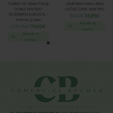
TORNO DE UÑAS POLLIE
LÁMPARA PARA UÑAS
DOBLE SENTIDO
UV/LED 24W. ALBI PRO
30.000RPM EUROSTIL -
51,00
€
33,85
€
manos y pies
Añadir al
278,34
€
179,00
€
carrito
Añadir al
carrito