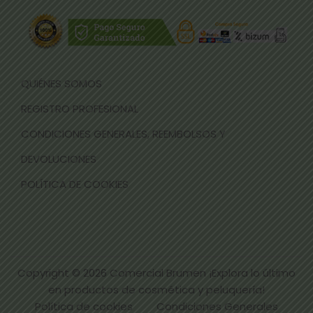
QUIÉNES SOMOS
REGISTRO PROFESIONAL
CONDICIONES GENERALES, REEMBOLSOS Y
DEVOLUCIONES
POLÍTICA DE COOKIES
Copyright © 2026
Comercial Brumen ¡Explora lo último
en productos de cosmética y peluquería!
Política de cookies
Condiciones Generales