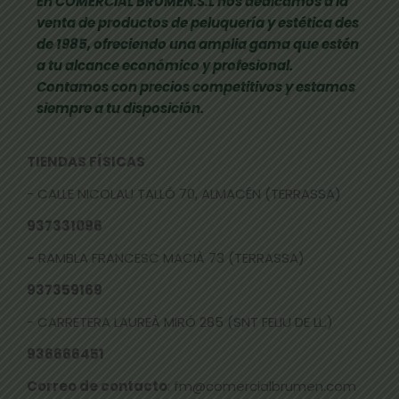
En COMERCIAL BRUMEN.S.L nos dedicamos a la
venta de productos de peluquería y estética des
de 1985, ofreciendo una amplia gama que estén
a tu alcance económico y profesional.
Contamos con precios competitivos y estamos
siempre a tu disposición.
TIENDAS FÍSICAS
- CALLE NICOLAU TALLÓ 70, ALMACÉN (TERRASSA)
937331096
-
RAMBLA FRANCESC MACIÀ 73 (TERRASSA)
937359169
- CARRETERA LAUREÀ MIRÓ 285 (SNT FELIU DE LL.)
936666451
Correo de contacto
: fm@comercialbrumen.com