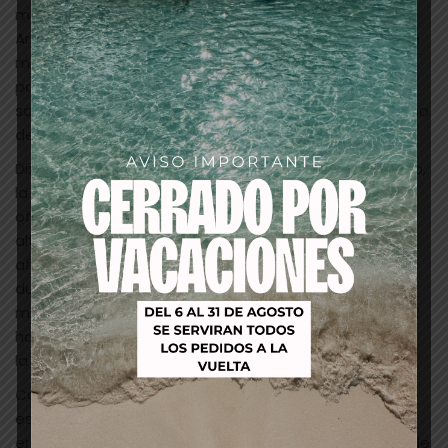
mundo del afeitado, diseñada y desarrollada por
Artero. La Shaver Sharp es mucho más que una simple
máquina de afeitar; es una combinación perfecta de
potencia, durabilidad y comodidad, diseñada para
satisfacer las necesidades tanto de particulares como
de profesionales de la barbería.
Disponible en dos elegantes colores, negro y plateado,
la Shaver Sharp es una afeitadora compacta que
ofrece un rendimiento excepcional. Con un motor de
alta velocidad de 7800 rpm +/- 200 rpm, garantiza un
afeitado rápido y preciso en cualquier momento. Su
durabilidad excepcional asegura un uso prolongado,
mientras que su tiempo de carga rápido de tan solo 2
horas, a través de un cable USB tipo C, la convierte en
la compañera ideal para el viaje y el uso diario.
Con un peso de tan solo 200 gramos, la Shaver Sharp
es increíblemente ligera y fácil de manejar. Su diseño
ergonómico y elegante la convierte en un accesorio de