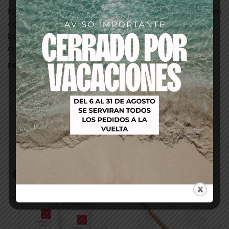
Baño de pies: Disolver completamente dos unidades en
agua tibia, sumergir ambos pies y dejar reposar en el
baño durante unos minutos antes de proceder a
realizar un suave masaje.
PRODUCTO UNISEX.
Productos relacionados
-11%
-32%