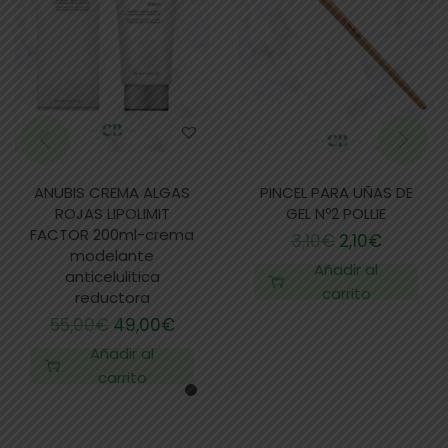
ANUBIS CREMA ALGAS
PINCEL PARA UÑAS DE
ROJAS LIPOLIMIT
GEL Nº2 POLLIE
FACTOR 200ml-crema
3,10
€
2,10
€
modelante
Añadir al
anticelulitica
carrito
reductora
55,00
€
49,00
€
Añadir al
carrito