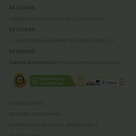
937331096
-
RAMBLA FRANCESC MACIÀ 73 (TERRASSA)
937359169
- CARRETERA LAUREÀ MIRÓ 285 (SNT FELIU DE LL.)
936666451
Correo de contacto
: fm@comercialbrumen.com
QUIÉNES SOMOS
REGISTRO PROFESIONAL
CONDICIONES GENERALES, REEMBOLSOS Y
DEVOLUCIONES