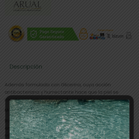
Descripción
Además formulada con Glicerina, cuya acción
antibacteriana y humectante hace que la piel se
mantenga hidratada y perfectamente nutrida.
Modo de empleo:
Baño de manos: Disolver completamente una unidad
en agua tibia, sumergir las manos y realizar un suave
masaje durante unos minutos.