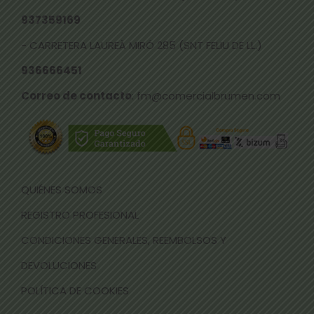
937359169
- CARRETERA LAUREÀ MIRÓ 285 (SNT FELIU DE LL.)
936666451
Correo de contacto
: fm@comercialbrumen.com
QUIÉNES SOMOS
REGISTRO PROFESIONAL
CONDICIONES GENERALES, REEMBOLSOS Y
DEVOLUCIONES
POLÍTICA DE COOKIES