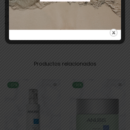
• Sin parabenos
• Sin sulfatos
• Sin parafinas
• Sin aceites minerales
Productos relacionados
-27%
-10%