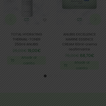
TOTAL HYDRATING
ANUBIS EXCELLENCE
THERMAL-TONER
MARINE ESSENCE
250ml ANUBIS
CREAM 60ml-crema
reafirmante
26,00
€
19,00
€
76,00
€
68,70
€
Añadir al
Añadir al
carrito
carrito