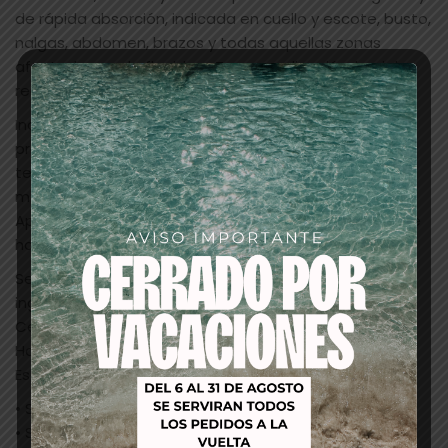
de rápida absorción, indicada en cuello y escote, busto,
nalgas, abdomen, brazos y todas aquellas zonas
afectadas por la flacidez . Tras su aplicación, la piel
recupera una apariencia más firme, elástica y suave.
Indicado para todo tipo de pieles que requieran
prevenir o tratar la falta de turgencia y firmeza en el
tejido.
modo de empleo
Aplicar en la zona a tratar realizando un suave masaje
hasta su completa absorción.
Se recomienda un uso diario 1 o 2 veces al día.
ingredientes
Centella asiática, Extracto de cola de caballo,
Hammamelis, Hiedra, Lúpulo, Péptidos de colágeno,
Escualeno, Alantoína, Si-Matrix
• Sin alcohol
• Sin kathon