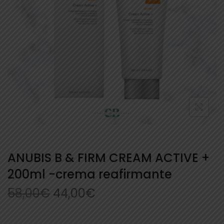
ANUBIS B & FIRM CREAM ACTIVE +
200ml -crema reafirmante
58,00
€
44,00
€