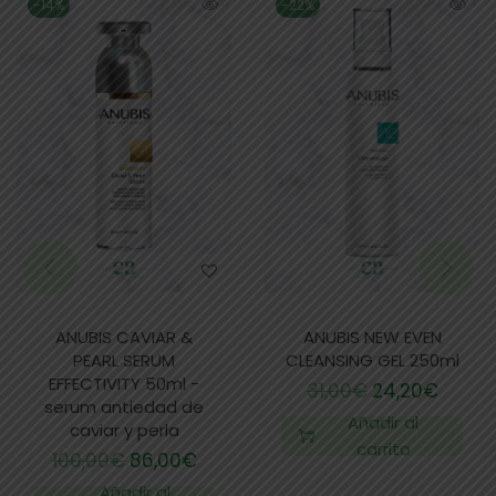
-14%
-22%
ANUBIS CAVIAR &
ANUBIS NEW EVEN
PEARL SERUM
CLEANSING GEL 250ml
EFFECTIVITY 50ml -
31,00
€
24,20
€
serum antiedad de
Añadir al
caviar y perla
carrito
100,00
€
86,00
€
Añadir al