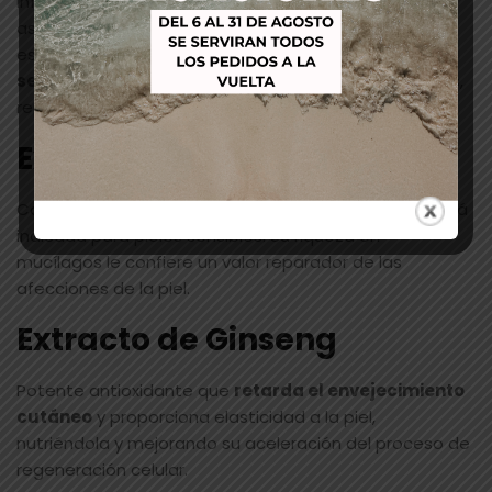
inflamatorios, implicados en las reacciones
asociadas a la hipersensibilidad cutánea, por lo tanto
es un excelente activo para calmar pieles
sensibles y reactivas.
Con propiedades protectoras,
reparadoras y anti-radicales libres.
Extracto de Manzanilla
Con propiedades
calmantes y descongestivas
, está
indicada para pieles sensibles. Su riqueza en
mucílagos le confiere un valor reparador de las
afecciones de la piel.
Extracto de Ginseng
Potente antioxidante que
retarda el envejecimiento
cutáneo
y proporciona elasticidad a la piel,
nutriéndola y mejorando su aceleración del proceso de
regeneración celular.