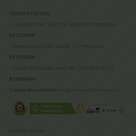
TIENDAS FÍSICAS
- CALLE NICOLAU TALLÓ 70, ALMACÉN (TERRASSA)
937331096
-
RAMBLA FRANCESC MACIÀ 73 (TERRASSA)
937359169
- CARRETERA LAUREÀ MIRÓ 285 (SNT FELIU DE LL.)
936666451
Correo de contacto
: fm@comercialbrumen.com
QUIÉNES SOMOS