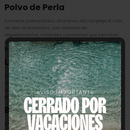
Polvo de Perla
Contiene polisacáridos, vitaminas del complejo B, más
de diez aminoácidos, una variedad de
oligoelementos, minerales y proteínas que permiten
que la piel se regenere.
Propiedades
iluminadoras y suavizantes.
Lipogard
Complejo formulado a base de ubiquinona (coenzima
Q10) y vitamina E. Poderoso
antioxidante
que actúa en sinergia contra la oxidación celular para
proteger la piel.
Bisabolol
Interviene limitando la liberación de mediadores pro-