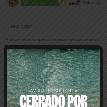
Descripción
Cepillo térmico de gama alta para cabellos medios y
gruesos.
Cerámico & Iónico & Antiestático.
Forma cónica.
Cuerpo de aluminio con baño de cerámica.
Púas de nylon en forma zigzageada para mejor agarre
al cabello.
Mango gomoso.
Facilita el manejo del cabello acortando su tiempo de
secado.