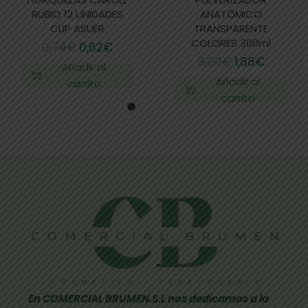
RUBIO 12 UNIDADES
ANATÓMICO
CLIP ASUER
TRANSPARENTE
COLORES 300ml
0,74
€
0,62
€
3,00
€
1,88
€
Añadir al
Añadir al
carrito
carrito
En COMERCIAL BRUMEN.S.L nos dedicamos a la