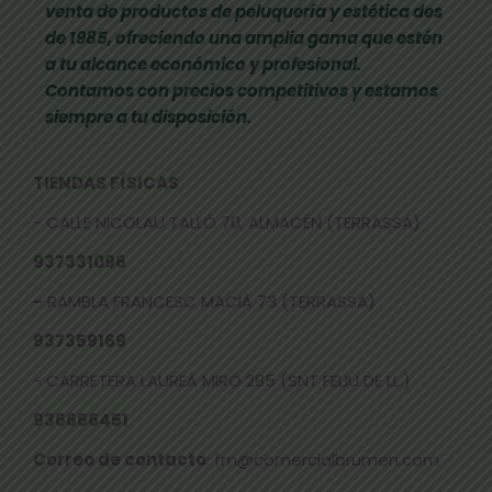
venta de productos de peluquería y estética des
de 1985, ofreciendo una amplia gama que estén
a tu alcance económico y profesional.
Contamos con precios competitivos y estamos
siempre a tu disposición.
TIENDAS FÍSICAS
- CALLE NICOLAU TALLÓ 70, ALMACÉN (TERRASSA)
937331096
-
RAMBLA FRANCESC MACIÀ 73 (TERRASSA)
937359169
- CARRETERA LAUREÀ MIRÓ 285 (SNT FELIU DE LL.)
936666451
Correo de contacto
: fm@comercialbrumen.com