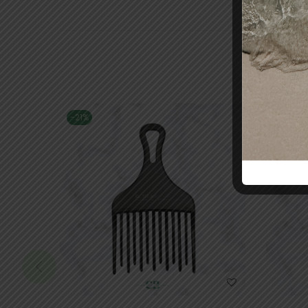
-21%
-16%