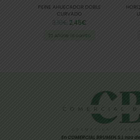
PEINE AHUECADOR DOBLE
HORQ
CURVADO
U
3,10
€
2,45
€
Añadir al carrito
En COMERCIAL BRUMEN.S.L nos de