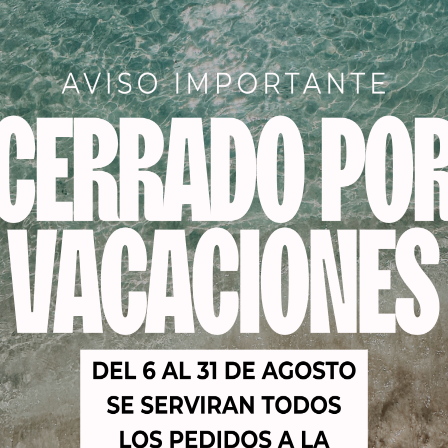
s de jabalí
Flex Vent de estructura curvada, fexible, ventilada y co
terísticas tiene el Cepillo T
úa de nylon con cerdas naturales de jabalí.
 con bola en la punta de dureza muy acertada, al mismo cep
ndo el crecimiento del cabello.
 el cuero cabelludo también es ideal para aplicar prod
100% naturales deja el cabello muy brillante.
.
tura ventilada acelera el secado ( Utilizar siempre aire fri
 cabello fino, medio, grueso, rizado o liso, seco o mojado
nsiones e incluso para niños.