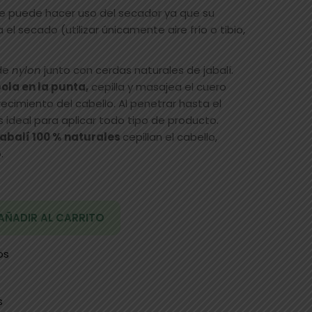
e puede hacer uso del secador ya que su
el secado (utilizar únicamente aire frío o tibio,
de
nylon
junto con cerdas naturales de jabalí.
ola en la punta,
cepilla y masajea el cuero
ecimiento del cabello. Al penetrar hasta el
 ideal para aplicar todo tipo de producto.
jabalí 100 % naturales
cepillan el cabello,
.
AÑADIR AL CARRITO
os
s