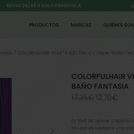
ENVIO 24/48 H SOLO PENINSULA
¿
PRODUCTOS
MARCAS
QUIÉNES SO
enadas
/
COLORFULHAIR VIOLETA ELÉCTRICO L´OREAL-BAÑO FAN
COLORFULHAIR VI
BAÑO FANTASIA
17,35
€
12,70
€
Es fácil de aplicar y aporta u
Se usa sin oxidante y no c