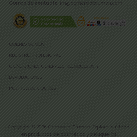
Correo de contacto
: fm@comercialbrumen.com
QUIÉNES SOMOS
REGISTRO PROFESIONAL
CONDICIONES GENERALES, REEMBOLSOS Y
DEVOLUCIONES
POLÍTICA DE COOKIES
Copyright © 2026
Comercial Brumen ¡Explora lo último
en productos de cosmética y peluquería!