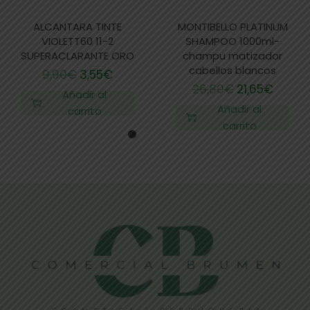
ALCANTARA TINTE
MONTIBELLO PLATINUM
VIOLETT60 11-2
SHAMPOO 1000ml-
SUPERACLARANTE ORO
champu matizador
cabellos blancos
9,90
€
3,55
€
26,80
€
21,65
€
Añadir al
Añadir al
carrito
carrito