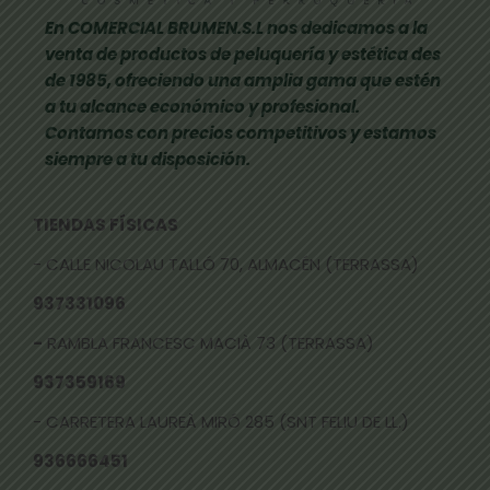
En COMERCIAL BRUMEN.S.L nos dedicamos a la
venta de productos de peluquería y estética des
de 1985, ofreciendo una amplia gama que estén
a tu alcance económico y profesional.
Contamos con precios competitivos y estamos
siempre a tu disposición.
TIENDAS FÍSICAS
- CALLE NICOLAU TALLÓ 70, ALMACÉN (TERRASSA)
937331096
-
RAMBLA FRANCESC MACIÀ 73 (TERRASSA)
937359169
- CARRETERA LAUREÀ MIRÓ 285 (SNT FELIU DE LL.)
936666451