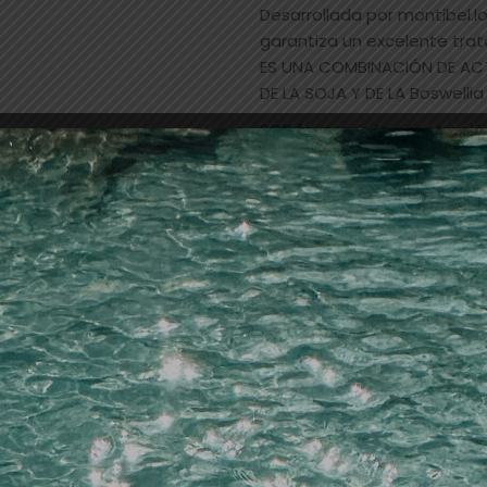
Desarrollada por montibel.lo
garantiza un excelente trat
ES UNA COMBINACIÓN DE ACT
DE LA SOJA Y DE LA Boswell
SCP favorece la penetración 
consiguiendo una mejor fijac
calidad e intensidad cromát
SCP forma un film que proteg
el proceso de coloración,au
Modo de aplicación:Mezcla: 
aclarantes 1 + 2
Tiempo de exposición:30 mi
Poder de aclaración:12,5 vo
30 vol = 2-3 tonos
Superaclarantes:30 vol = 3
Cobertura de canas :Hasta u