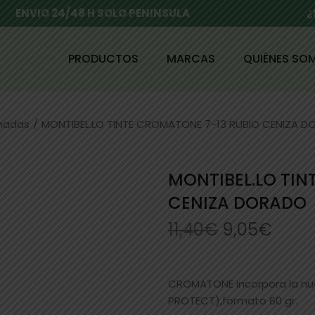
ENVIO 24/48 H SOLO PENINSULA
¿
PRODUCTOS
MARCAS
QUIÉNES SO
enadas
/
MONTIBEL.LO TINTE CROMATONE 7-13 RUBIO CENIZA 
MONTIBEL.LO TIN
CENIZA DORADO
11,40
€
9,05
€
CROMATONE incorpora la n
PROTECT),formato 60 gr.