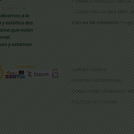
-
RAMBLA FRANCESC MACIÀ 
- CARRETERA LAUREÀ MIRÓ 285
dicamos a la
Correo de contacto
: fm@
 y estética des
gama que estén
onal.
vos y estamos
QUIÉNES SOMOS
REGISTRO PROFESIONAL
CONDICIONES GENERALES, R
POLÍTICA DE COOKIES