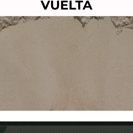
NTARA TINTE VIOLETT60
KINPERM SHAPING LOTIO
-6 PLATINO NACARADO
80ml-liquido perman
cabello teñido sensibil
9,90
€
3,40
€
14,40
€
11,00
€
Añadir al carrito
Añadir al carrito
TIENDAS FÍSICAS
- CALLE NICOLAU TALLÓ 70,