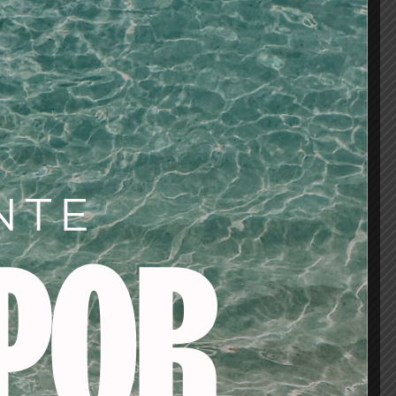
el tono deseado con ½ tubo del tono natural
AÑADIR AL CARRITO
os
tes/baño de color/oxigenadas