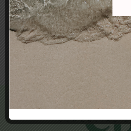
ALCANTARA TINTE SIN
ALCA
AMONIACO PREMIUM VIOLETT
10
6-83 RUBIO OSCURO MARRÓN
DORADO
10,50
€
4,90
€
Añadir al carrito