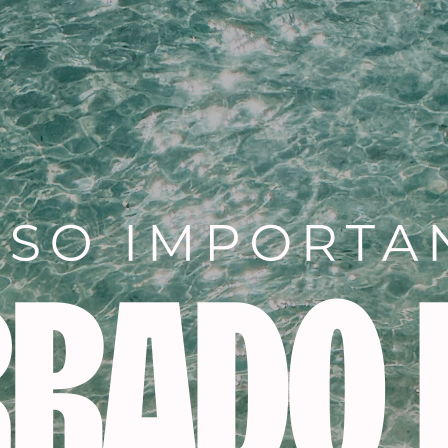
de canas, mezclar ½ tubo d
correspondiente.
Añadir a la lista de dese
SKU:
11874
Categorías:
PELUQUERIA
,
tin