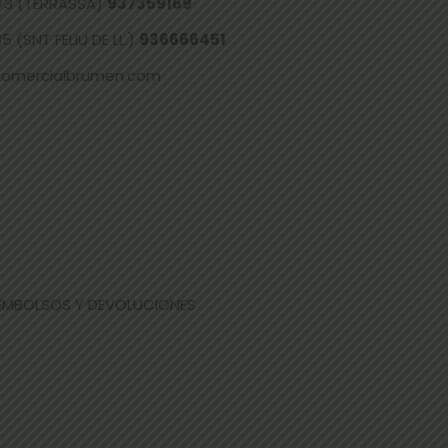
73 (TERRASSA)
937359169
 (SNT FELIU DE LL.)
936666451
comercialbrumen.com
EEMBOLSOS Y DEVOLUCIONES