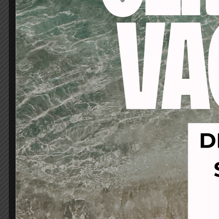
-53%
-66%