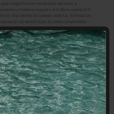
,que magnifica los resultados del color y
amiento y máximo respeto a la fibra capilar.SCP
IVOS TRATANTES DE ORIGEN VEGETAL (EXTRAIDOS
ia Serrata)Y DE MOLÉCULAS ACONDICIONADORAS.
de los colorantes en la fibra capilar,
ión y retención del color, y potenciando su
ica.
e el cuero cabelludo y la fibra capilar durante
mentando el confort de la aplicación.
1 parte de color + 1 parte de oxidante. Excepto
nutos . Excepto aclarantes 45 minutos
l = efecto tono sobre tono 20 vol = 1-2 tonos
-4 tonos 40 vol = 4-5 tonos
n 50% aplicar el tono deseado.Del 50 al 100%