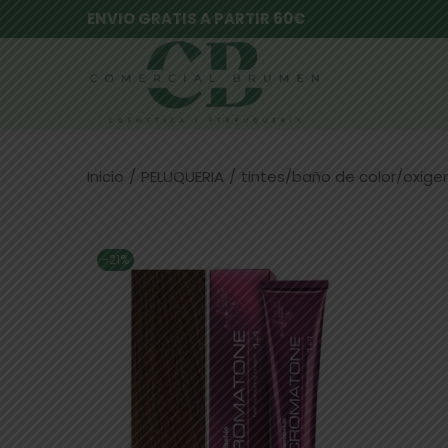
ENVIO GRATIS A PARTIR 60€
Inicio
/
PELUQUERIA
/
tintes/baño de color/oxig
-21%