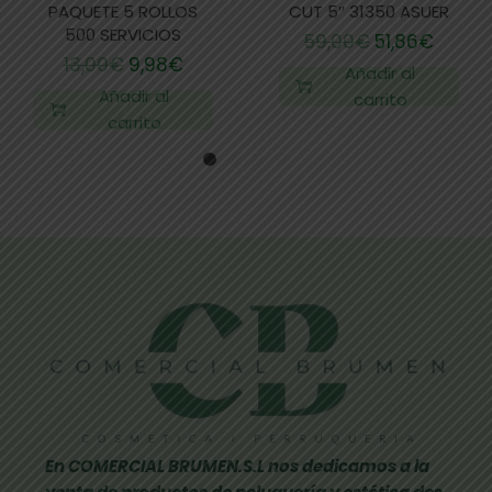
PAQUETE 5 ROLLOS
CUT 5″ 31350 ASUER
500 SERVICIOS
59,00
€
51,86
€
13,00
€
9,98
€
Añadir al
Añadir al
carrito
carrito
En COMERCIAL BRUMEN.S.L nos dedicamos a la