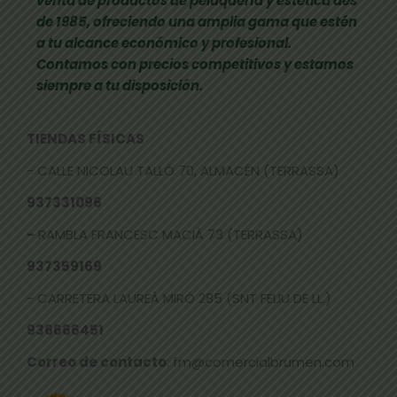
venta de productos de peluquería y estética des
de 1985, ofreciendo una amplia gama que estén
a tu alcance económico y profesional.
Contamos con precios competitivos y estamos
siempre a tu disposición.
TIENDAS FÍSICAS
- CALLE NICOLAU TALLÓ 70, ALMACÉN (TERRASSA)
937331096
-
RAMBLA FRANCESC MACIÀ 73 (TERRASSA)
937359169
- CARRETERA LAUREÀ MIRÓ 285 (SNT FELIU DE LL.)
936666451
Correo de contacto
: fm@comercialbrumen.com