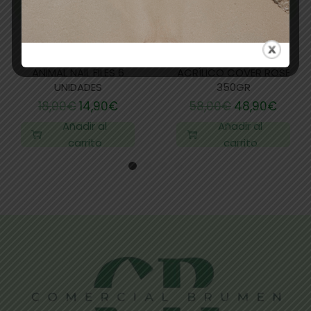
KIT LIMAS UÑAS AG
BRUMEN NAILS POLVO
ANIMAL NAIL FILES 6
ACRÍLICO COVER ROSE
UNIDADES
350GR
18,00
€
14,90
€
58,00
€
48,90
€
Añadir al
Añadir al
carrito
carrito