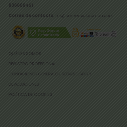
936666451
Correo de contacto
: fm@comercialbrumen.com
QUIÉNES SOMOS
REGISTRO PROFESIONAL
CONDICIONES GENERALES, REEMBOLSOS Y
DEVOLUCIONES
POLÍTICA DE COOKIES