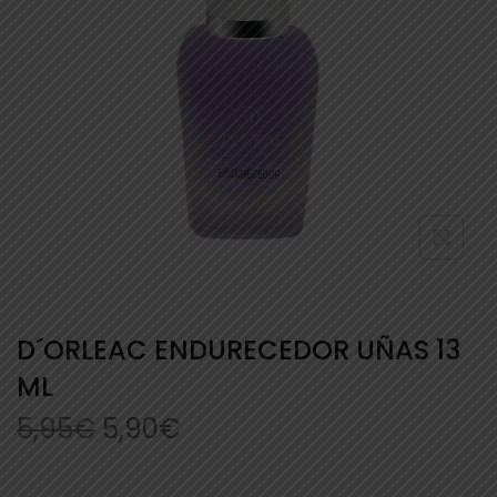
D´ORLEAC ENDURECEDOR UÑAS 13
ML
5,95
€
5,90
€