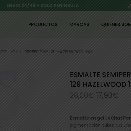
ENVIO 24/48 H SOLO PENINSULA
¿
PRODUCTOS
MARCAS
QUIÉNES SO
NTE LeChat PERFECT Nº 129 HAZELWOOD 15ML
ESMALTE SEMIPE
129 HAZELWOOD 
26,00
€
17,90
€
Esmalte en gel LeChat Pe
pigmentación cubre tus uñas