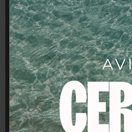
Sus beneficios de un
Armonía perfect
Fácil aplicación:
S
precisa.
Cobertura intens
Larga duración:
D
Acabado de alto b
espectacular.