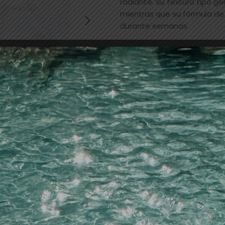
radiante. Su textura tipo gel
mientras que su fórmula de 
durante semanas.
Hay 4 existencias
Añadir a la lista de dese
SKU:
16802
Categorías:
esmaltes
,
UÑA
LECHAT