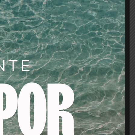
oso.
ite una aplicación
 y uniforme.
Perfect Match
el con un brillo