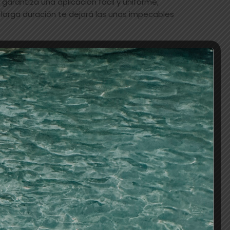
 garantiza una aplicación fácil y uniforme,
larga duración te dejará las uñas impecables
AÑADIR AL CARRITO
os
S