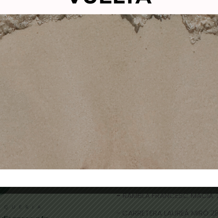
L ACRÍLICO KOLINSKY Nº2
BRUMEN NAILS POL
IE-pincel uñas acrílicas
ACRÍLICO CLEAR 40
3,50
€
2,69
€
15,00
€
11,90
€
Añadir al carrito
Añadir al carrito
TIENDAS FÍSICAS
- CALLE NICOLAU TALLÓ 70,
-
RAMBLA FRANCESC MACIÀ 
- CARRETERA LAUREÀ MIRÓ 285