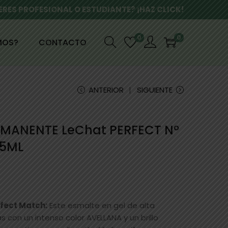
ERES PROFESIONAL O ESTUDIANTE? ¡HAZ CLICK!
0
0
MOS?
CONTACTO
ANTERIOR
SIGUIENTE
RMANENTE LeChat PERFECT Nº
15ML
rfect Match:
Este esmalte en gel de alta
 con un intenso color AVELLANA y un brillo