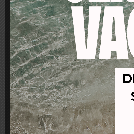
-17%
-23%