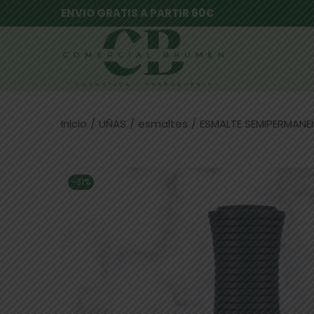
ENVIO GRATIS A PARTIR 60€
Inicio
/
UÑAS
/
esmaltes
/
ESMALTE SEMIPERMANE
-31%