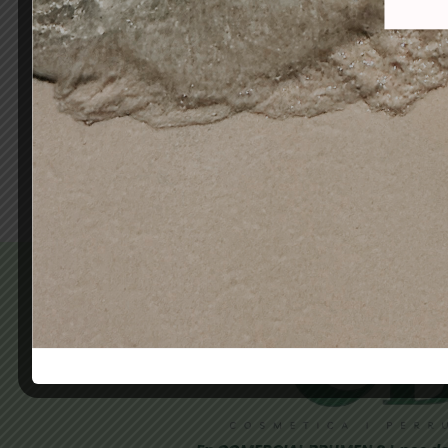
KIT LIMAS UÑAS AG ANIMAL
PINCE
NAIL FILES 6 UNIDADES
POLL
18,00
€
14,90
€
Añadir al carrito