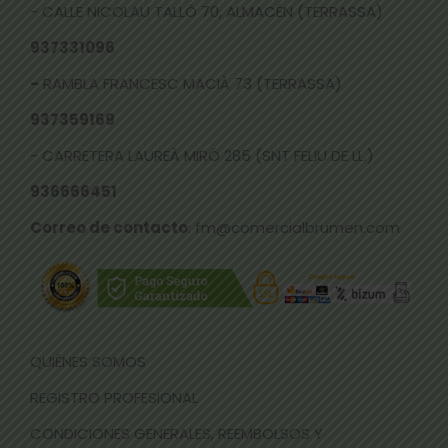
- CALLE NICOLAU TALLÓ 70, ALMACÉN (TERRASSA)
937331096
-
RAMBLA FRANCESC MACIÀ 73 (TERRASSA)
937359169
- CARRETERA LAUREÀ MIRÓ 285 (SNT FELIU DE LL.)
936666451
Correo de contacto
: fm@comercialbrumen.com
QUIÉNES SOMOS
REGISTRO PROFESIONAL
CONDICIONES GENERALES, REEMBOLSOS Y