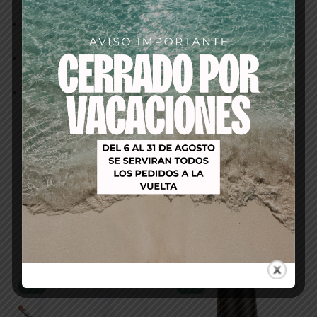
precisa.
Cobertura intensa:
Una sola capa es suficiente
para obtener un color intenso y uniforme.
Larga duración:
Disfruta de semanas de brillo y
color con el esmalte en gel Perfect Match
Acabado de alto brillo:
El esmalte le da a tus uñas
un irresistible aspecto de gel con un brillo
espectacular.
Productos relacionados
-32%
-40%