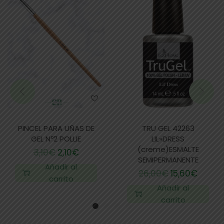
PINCEL PARA UÑAS DE
TRU GEL 42263
GEL Nº2 POLLIE
LIL»DRESS
(creme)ESMALTE
3,10
€
2,10
€
SEMIPERMANENTE
Añadir al
26,00
€
15,60
€
carrito
Añadir al
carrito