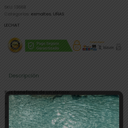
SKU:
13668
Categorías:
esmaltes
,
UÑAS
LECHAT
Descripción
Sus beneficios de un vistazo:
Armonía perfecta:
esmalte en gel para un
resultado absolutamente armonioso.
Fácil aplicación:
Su textura suave se desliza sin
esfuerzo sobre la uña y permite una aplicación