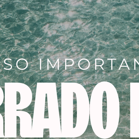
Descripción
 vistazo:
a:
esmalte en gel para un resultado absolutamente armoni
u textura suave se desliza sin esfuerzo sobre la uña y perm
a:
Una sola capa es suficiente para obtener un color intenso
isfruta de semanas de brillo y color con el esmalte en gel 
rillo:
El esmalte le da a tus uñas un irresistible aspecto de g