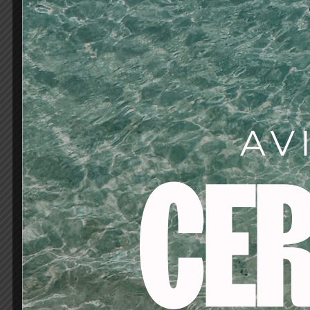
Sus beneficios de un
Armonía perfect
Fácil aplicación:
S
precisa.
Cobertura intens
Larga duración:
D
Acabado de alto b
espectacular.