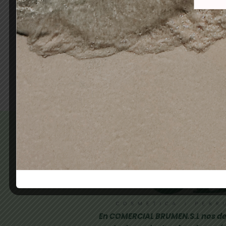
BRUMEN NAILS POLVO
B
ACRÍLICO EXTRA WHITE 40GR
ACR
15,00
€
11,90
€
Añadir al carrito
En COMERCIAL BRUMEN.S.L nos de