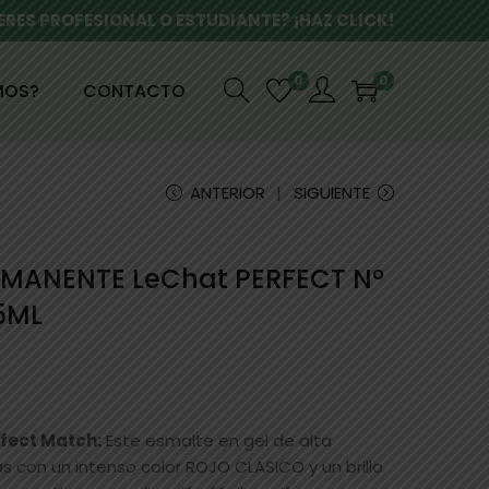
ERES PROFESIONAL O ESTUDIANTE? ¡HAZ CLICK!
0
0
MOS?
CONTACTO
ANTERIOR
SIGUIENTE
RMANENTE LeChat PERFECT Nº
15ML
rfect Match:
Este esmalte en gel de alta
 con un intenso color ROJO CLASICO y un brillo