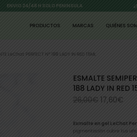
ENVIO 24/48 H SOLO PENINSULA
¿
PRODUCTOS
MARCAS
QUIÉNES SO
TE LeChat PERFECT Nº 188 LADY IN RED 15ML
ESMALTE SEMIPE
188 LADY IN RED 
26,00
€
17,60
€
Esmalte en gel LeChat Pe
pigmentación cubre tus uñas