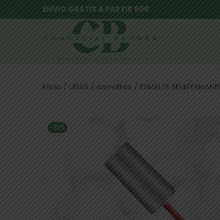
ENVIO GRATIS A PARTIR 60€
Inicio
/
UÑAS
/
esmaltes
/
ESMALTE SEMIPERMANEN
-32%