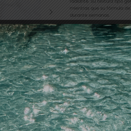
radiante. Su textura tipo gel
mientras que su fórmula de 
durante semanas.
Hay 2 existencias
Añadir a la lista de dese
SKU:
18837
Categorías:
esmaltes
,
UÑA
LECHAT