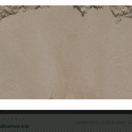
RUMEN NAILS POLVO
BRUMEN NAILS POL
ÍLICO SOFT PINK 40GR
ACRÍLICO DARK PINK 
15,00
€
10,90
€
15,00
€
11,90
€
Añadir al carrito
Añadir al carrito
TIENDAS FÍSICAS
- CALLE NICOLAU TALLÓ 70,
-
RAMBLA FRANCESC MACIÀ 
- CARRETERA LAUREÀ MIRÓ 285
dicamos a la