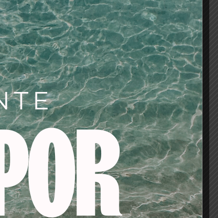
oso.
ite una aplicación
 y uniforme.
Perfect Match
el con un brillo