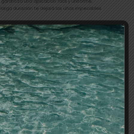
 garantiza una aplicación fácil y uniforme,
larga duración te dejará las uñas impecables
AÑADIR AL CARRITO
os
S