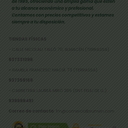
de 1985, ofreciendo una amplia gama que estén
a tu alcance económico y profesional.
Contamos con precios competitivos y estamos
siempre a tu disposición.
TIENDAS FÍSICAS
- CALLE NICOLAU TALLÓ 70, ALMACÉN (TERRASSA)
937331096
-
RAMBLA FRANCESC MACIÀ 73 (TERRASSA)
937359169
- CARRETERA LAUREÀ MIRÓ 285 (SNT FELIU DE LL.)
936666451
Correo de contacto
: fm@comercialbrumen.com