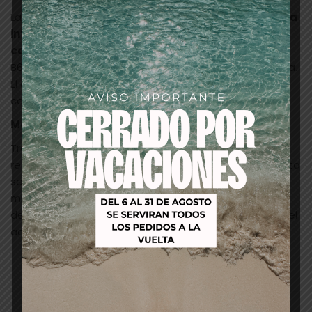
La
mascarilla anti-rotura INFORCER nutre e hidrata
intensamente al mismo tiempo que fortalece tu
cabello.
Fórmula fortificante enriquecida en vitamina
B6 y Biotina, para la reducción instantánea de la rotura.
El cabello es más resistente y más fuerte con el uso
continuo.
Modo de Empleo:
Trabajar uniformemente sobre el cabello húmedo,
recién lavado. Dejar actuar durante 5 minutos. El efecto
se puede intensificar si se aplica calor. Aclarar
minuciosamente. Utilizar cada tres o cuatro lavados,
dependiendo del estado del cabello, en sustitución del
acondicionador.