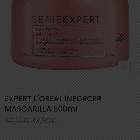
EXPERT L´OREAL INFORCER
MASCARILLA 500ml
40,15
€
33,90
€