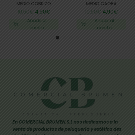
MEDIO COBRIZO
MEDIO CAOBA
10,50
€
4,90
€
10,50
€
4,90
€
Añadir al
Añadir al
carrito
carrito
En COMERCIAL BRUMEN.S.L nos dedicamos a la
venta de productos de peluquería y estética des