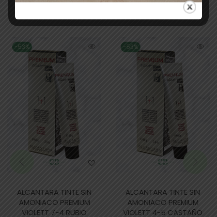
Productos relacionados
-53%
-53%
ALCANTARA TINTE SIN
ALCANTARA TINTE SIN
AMONIACO PREMIUM
AMONIACO PREMIUM
VIOLETT 7-4 RUBIO
VIOLETT 4-5 CASTAÑO