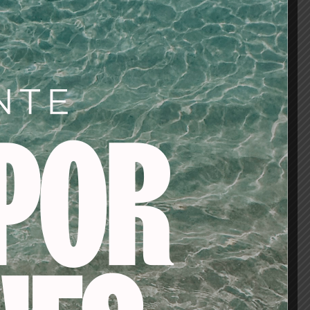
os
IONES