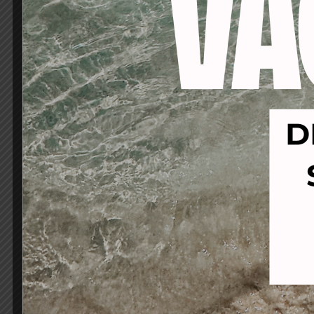
-15%
-19%
SENS HAIR EXTENSIÓN CLIP
SEN
PELO NATURAL 100GR 6 PIEZAS
PELO 
N 2
113,15
€
96,00
€