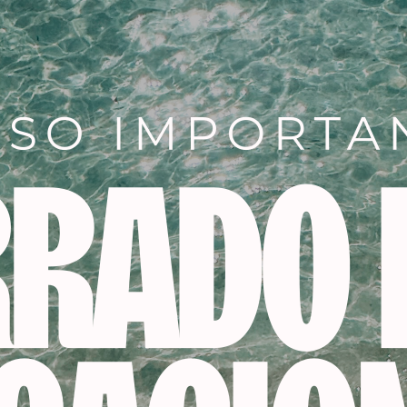
Añadir a la lista de dese
SKU:
21640
Categorías:
cabello
,
EXTENS
Productos relacionados