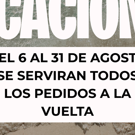
-26%
S HAIR EXTENSIÓN CLIP
ANILLAS/ CÁNULAS P
NATURAL 100GR 6 PIEZAS
EXTENSIONES DE PELO 
N22/9
CASTAÑO OSCURO 100 
121,00
€
98,20
€
4,73
€
3,50
€