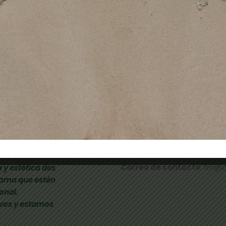
Añadir al carrito
Añadir al carrito
TIENDAS FÍSICAS
- CALLE NICOLAU TALLÓ 70,
-
RAMBLA FRANCESC MACIÀ 
- CARRETERA LAUREÀ MIRÓ 285
dicamos a la
Correo de contacto
: fm@
 y estética des
gama que estén
onal.
vos y estamos