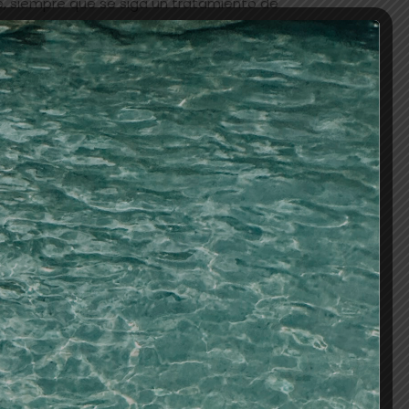
, siempre que se siga un tratamiento de
o de colocar, en tan solo 20 minutos, y de
ntacto y sin residuos.Colócalo sin inversión y
u salón de peluquería.
 es decir, que conserva toda su cutí­cula y en
cm de ancho x 50 cm de largo, con el adhesivo
el público más exigente, que quiera disfrutar
completamente invisible.Este sistema también
 problemas de alopecia y cabellos especialmente
n a los otros sistemas de extensiones.Numero
AÑADIR AL CARRITO