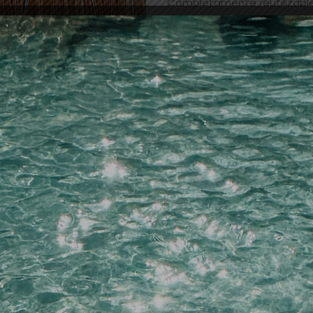
Completamente reutilizable
cuidado adecuado.Muy rápid
retirar, dejando un cabello i
ahorra tiempo y dinero en t
Cabello 100% Human Remy,
la misma dirección.
Medidas: 12 piezas de 4 
ya incorporado.
Sin duda recomendado para 
de una melena de ensueño 
nos permite incluso tratar
finos que no responden bie
22/15.