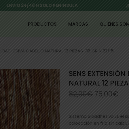
ENVIO 24/48 H SOLO PENINSULA
¿
PRODUCTOS
MARCAS
QUIÉNES SO
BIOADHESIVA CABELLO NATURAL 12 PIEZAS-36 GR N 22/15
SENS EXTENSIÓN
NATURAL 12 PIEZA
82,00
€
75,00
€
Sistema Bioadhesivo.Es el 
colocación en frío sin calor,