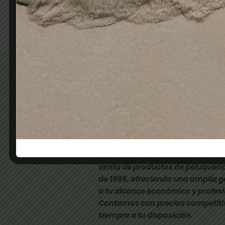
Añadir al carrito
En COMERCIAL BRUMEN.S.L nos de
venta de productos de peluquería
de 1985, ofreciendo una amplia 
a tu alcance económico y profesi
Contamos con precios competiti
siempre a tu disposición.