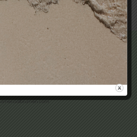
 ALMACÉN (TERRASSA)
937331096
73 (TERRASSA)
937359169
 (SNT FELIU DE LL.)
936666451
comercialbrumen.com