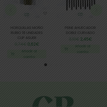
HORQUILLAS MOÑO
PEINE AHUECADOR
RUBIO 18 UNIDADES
DOBLE CURVADO
CLIP ASUER
3,10
€
2,45
€
0,74
€
0,62
€
Añadir al
Añadir al
carrito
carrito