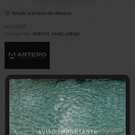
Añadir a la lista de deseos
SKU:
16109
Categorías:
ANEXOS
,
textil
,
utillaje
Descripción