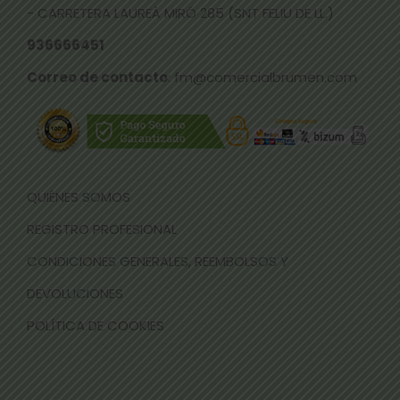
- CARRETERA LAUREÀ MIRÓ 285 (SNT FELIU DE LL.)
936666451
Correo de contacto
: fm@comercialbrumen.com
QUIÉNES SOMOS
REGISTRO PROFESIONAL
CONDICIONES GENERALES, REEMBOLSOS Y
DEVOLUCIONES
POLÍTICA DE COOKIES