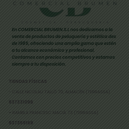
En COMERCIAL BRUMEN.S.L nos dedicamos a la
venta de productos de peluquería y estética des
de 1985, ofreciendo una amplia gama que estén
a tu alcance económico y profesional.
Contamos con precios competitivos y estamos
siempre a tu disposición.
TIENDAS FÍSICAS
- CALLE NICOLAU TALLÓ 70, ALMACÉN (TERRASSA)
937331096
-
RAMBLA FRANCESC MACIÀ 73 (TERRASSA)
937359169