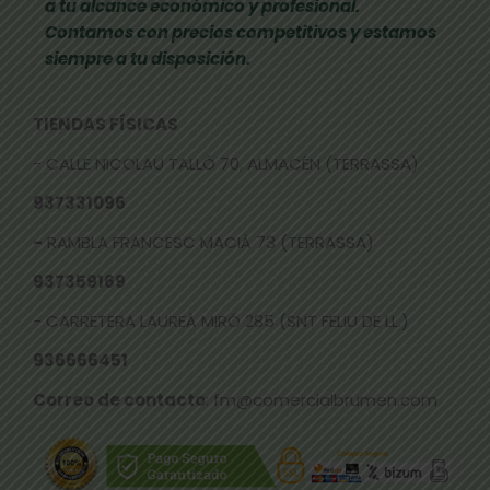
a tu alcance económico y profesional.
Contamos con precios competitivos y estamos
siempre a tu disposición.
TIENDAS FÍSICAS
- CALLE NICOLAU TALLÓ 70, ALMACÉN (TERRASSA)
937331096
-
RAMBLA FRANCESC MACIÀ 73 (TERRASSA)
937359169
- CARRETERA LAUREÀ MIRÓ 285 (SNT FELIU DE LL.)
936666451
Correo de contacto
: fm@comercialbrumen.com