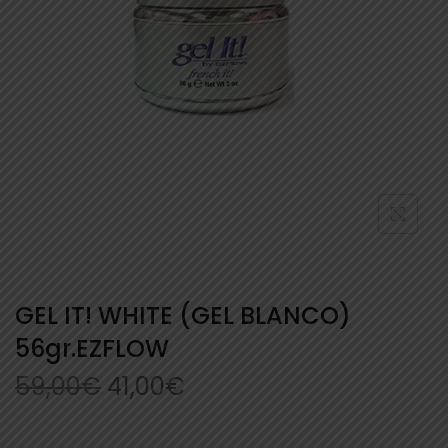
GEL IT! WHITE (GEL BLANCO)
56gr.EZFLOW
59,00
€
41,00
€