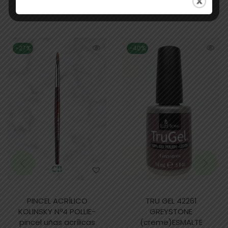
Productos relacionados
-27%
-40%
PINCEL ACRÍLICO
TRU GEL 42261
KOLINSKY Nº4 POLLIE-
GREYSTONE
pincel uñas acrílicas
(creme)ESMALTE