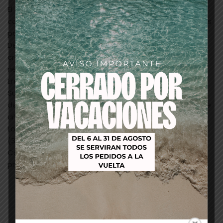
El completo Sistema Gel it! ha ampliado sus geles de
cobertura para ofrecer una gran variedad de opciones
para la Manicura Francesa.
Desde el blanco más brillante “Bright White it!” para
crear la línea de la sonrisa perfecta, transparente,
neutros y tonalidades de rosas intensos y cálidos.
Encontrarás un tono acorde con la piel de tu cliente.
Su cobertura opaca nivela las uñas dañadas y
descoloridas y también permite largas extensiones de
uña.
Los nuevos colores curan bajo LED (60 segundos) y UV
(3 minutos).
Con el aspecto del acabado en gel pero las
propiedades de trabajo del acrílico