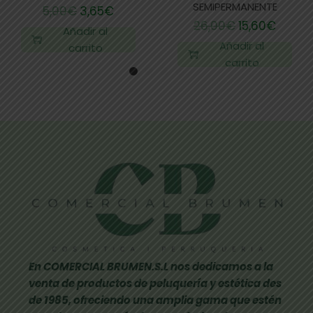
SEMIPERMANENTE
5,00
€
3,65
€
26,00
€
15,60
€
Añadir al
Añadir al
carrito
carrito
En COMERCIAL BRUMEN.S.L nos dedicamos a la
venta de productos de peluquería y estética des
de 1985, ofreciendo una amplia gama que estén