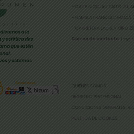
- CALLE NICOLAU TALLÓ 70,
-
RAMBLA FRANCESC MACIÀ 
- CARRETERA LAUREÀ MIRÓ 285
dicamos a la
Correo de contacto
: fm@
 y estética des
gama que estén
onal.
vos y estamos
QUIÉNES SOMOS
REGISTRO PROFESIONAL
CONDICIONES GENERALES, R
POLÍTICA DE COOKIES