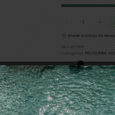
Añadir a la lista de dese
SKU:
207066
Categorías:
PELUQUERIA
,
tin