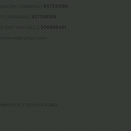
 ALMACÉN (TERRASSA)
937331096
73 (TERRASSA)
937359169
 (SNT FELIU DE LL.)
936666451
comercialbrumen.com
EEMBOLSOS Y DEVOLUCIONES