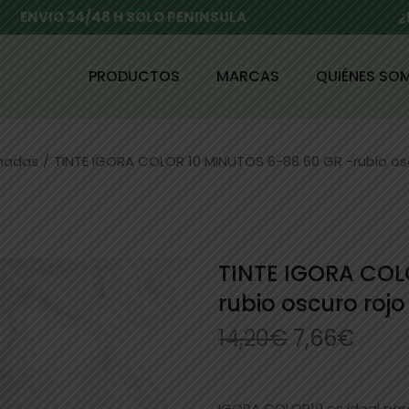
ENVIO 24/48 H SOLO PENINSULA
¿
PRODUCTOS
MARCAS
QUIÉNES SO
enadas
/
TINTE IGORA COLOR 10 MINUTOS 6-88 60 GR -rubio os
TINTE IGORA COL
rubio oscuro roj
14,20
€
7,66
€
IGORA COLOR10 es ideal para