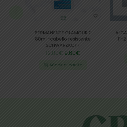
PERMANENTE GLAMOUR 0
ALCA
80ml -cabello resistente
11-
SCHWARZKOPF
12,00
€
9,60
€
Añadir al carrito