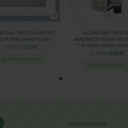
NTARA TINTE VIOLETT60
ALCANTARA TINTE S
2 SUPERACLARANTE ORO
AMONIACO PREMIUM VI
7-8 RUBIO MEDIO MA
9,90
€
3,55
€
10,50
€
4,90
€
Añadir al carrito
Añadir al carrito
TIENDAS FÍSICAS