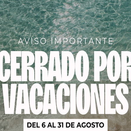
Descripción
O INTENSO
oácidos transportadores-aceleradores ayudan a potenciar
nstruir más rápidamente el cabello. Gracias a los aminoácido
n más rápido a través de la cutícula del cabello.
opf Igora Color10 debe ser mezclado a partes iguales con l
Igora Royal, normalmente de 20 volúmenes.Para una perfec
de base natural como de color con pigmento.
llo seco sin lavar inicio con las raíces y las longitudes y las 
s de 10 minutos de descanso enjuague con agua limpiaAcon
e de sulfatos.
 tienen una cobertura de canas de hasta el 50%. Para más