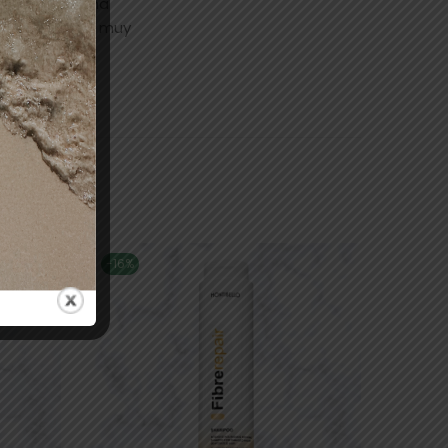
0, 9-0) con una
 Para cabellos muy
 10 minutos.
-16%
-53%