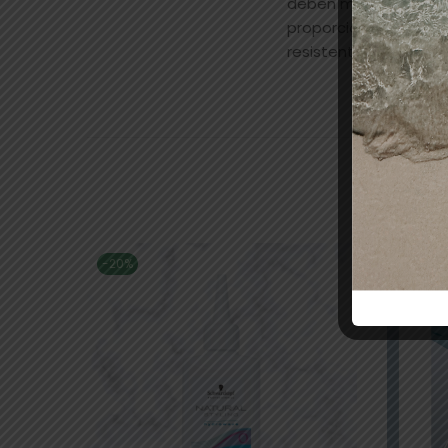
deben mezclar los to
proporción de mezcla 
resistentes mezclar e
-20%
-64%