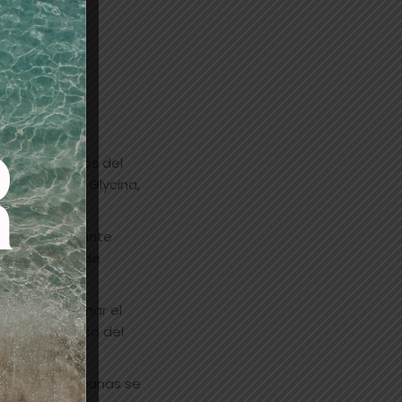
 los pigmentos del
s Arginina y Glycina,
a loción oxidante
ta cobertura de
puntas Emulsionar el
sejamos el uso del
 del 50% de canas se