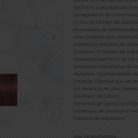
así como para aplicaciones 
consiguiendo el mismo resu
¡Y con un tiempo de exposic
innovadora de Aminoácidos 
color bonitos, una cobertur
cobertura: retoque de raíces
Producto: El tiempo de expo
Cobertura perfecta de las c
duraderas. Resultados de col
duradero. Oportunidades de 
retoque. Clientes que se de
los servicios de color rápid
clientes masculinos.
Schwarzkopf Igora Color10 p
cobertura de canas y un exc
minutos de exposición
Hay 59 existencias