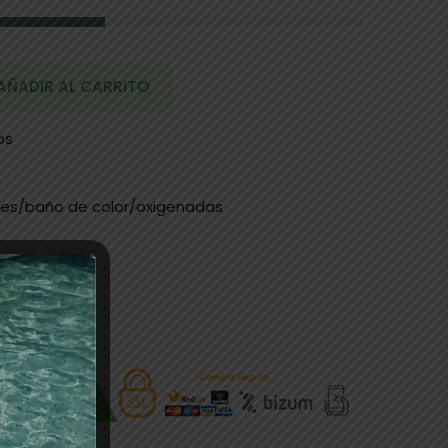
AÑADIR AL CARRITO
os
tes/baño de color/oxigenadas