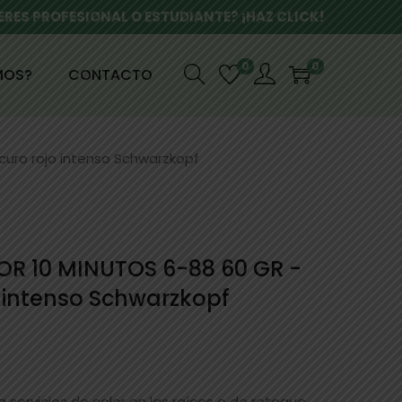
ERES PROFESIONAL O ESTUDIANTE? ¡HAZ CLICK!
0
0
MOS?
CONTACTO
curo rojo intenso Schwarzkopf
OR 10 MINUTOS 6-88 60 GR -
o intenso Schwarzkopf
 servicios de color en las raíces o de retoque,