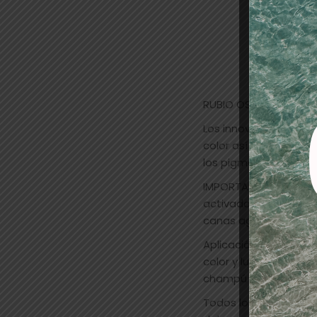
RUBIO OSCURO ROJIZ
Los innovadores amin
color así como a reco
los pigmentos penetra
IMPORTANTE: Schwarzk
activadora tratante 
canas agregar tanto 
Aplicación: en el cabe
color y luego despué
champú Bonacure libr
Todos los tonos moda