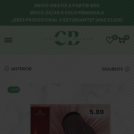
ENVIO GRATIS A PARTIR 60€
ENVIO 24/48 H SOLO PENINSULA
¿ERES PROFESIONAL O ESTUDIANTE? ¡HAZ CLICK!
0
0
ANTERIOR
SIGUIENTE
-45%