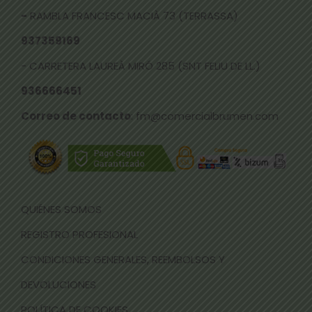
-
RAMBLA FRANCESC MACIÀ 73 (TERRASSA)
937359169
- CARRETERA LAUREÀ MIRÓ 285 (SNT FELIU DE LL.)
936666451
Correo de contacto
: fm@comercialbrumen.com
QUIÉNES SOMOS
REGISTRO PROFESIONAL
CONDICIONES GENERALES, REEMBOLSOS Y
DEVOLUCIONES
POLÍTICA DE COOKIES