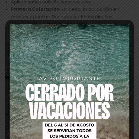
Aplicar sobre cabello seco sin lavar
Primera Coloración
: Empezar la aplicación en
medios y puntas. Después de 10-15 minutos,
continuar la aplicación en la raíz
Recrecimiento:
Empezar la aplicación en la raíz.
Después de 15-30 minutos continuar la aplicación
dual* en medios y puntas.
Hay 21 existencias
AÑADIR AL CARRITO
Añadir a la lista de deseos
SKU:
3038
Categorías:
PELUQUERIA
,
tintes/baño de