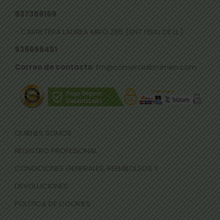
937359169
- CARRETERA LAUREÀ MIRÓ 285 (SNT FELIU DE LL.)
936666451
Correo de contacto
: fm@comercialbrumen.com
QUIÉNES SOMOS
REGISTRO PROFESIONAL
CONDICIONES GENERALES, REEMBOLSOS Y
DEVOLUCIONES
POLÍTICA DE COOKIES