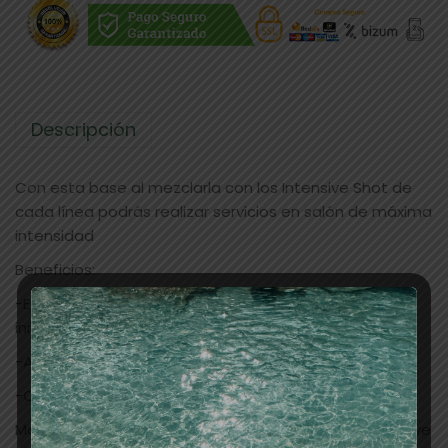
Descripción
Con esta base al mezclarla con los Intensive Shot de
cada línea podrás realizar servicios en salón de máxima
intensidad
Beneficios:
-Efecto suavizante y antiencrespamiento profundo e
inmediato de la fibra capilar.
-Alisa la cutícula.
-Cabello brillante con puntas selladas
Modo de empleo: Mezclar conjuntamente con Intensive