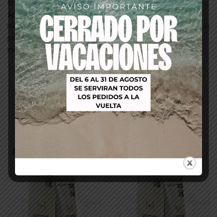
Shot en proporción 1:1 hasta obtener una emulsión.
Aplicar sobre cabello lavado y secado con toalla.
Repartir uniformemente el producto con la ayuda de un
pincel, efectuando un suave masaje. Dejar actuar 10
minutos. Aclarar con abundante agua
Productos relacionados
-53%
-53%