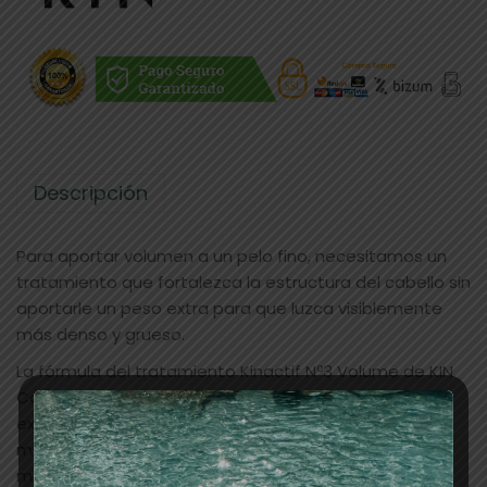
Descripción
Para aportar volumen a un pelo fino, necesitamos un
tratamiento que fortalezca la estructura del cabello sin
aportarle un peso extra para que luzca visiblemente
más denso y grueso.
La fórmula del tratamiento Kinactif Nº3 Volume de KIN
Cosmetics, se basa en prebióticos combinados con
extracto de nenúfar, procedente de las raíces del
mismo, que mejoran el volumen, la definición y la
manejabilidad del cabello gracias a su contenido rico