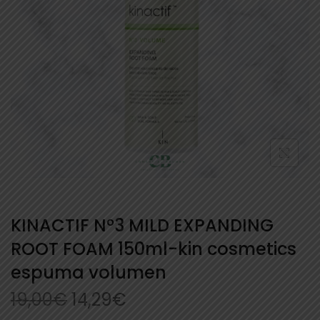
KINACTIF Nº3 MILD EXPANDING
ROOT FOAM 150ml-kin cosmetics
espuma volumen
19,00
€
14,29
€