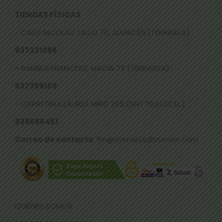
TIENDAS FÍSICAS
- CALLE NICOLAU TALLÓ 70, ALMACÉN (TERRASSA)
937331096
-
RAMBLA FRANCESC MACIÀ 73 (TERRASSA)
937359169
- CARRETERA LAUREÀ MIRÓ 285 (SNT FELIU DE LL.)
936666451
Correo de contacto
: fm@comercialbrumen.com
QUIÉNES SOMOS