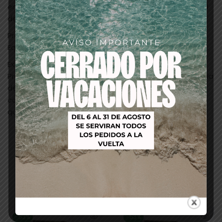
en antioxidantes y reforzantes de la queratina natural
de la fibra capilar.
Prebióticos
Equilibran el microbioma de la piel del cuero cabelludo.
Extracto de Nenúfar
Procedente de la raíz del Nenúfar, mejora el volumen, la
definición y la manejabilidad del cabello gracias su
contenido rico en antioxidantes y reforzantes de la
queratina.
Productos relacionados
-53%
-53%