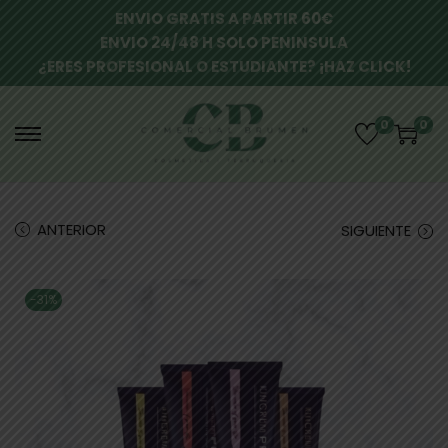
ENVIO GRATIS A PARTIR 60€
ENVIO 24/48 H SOLO PENINSULA
¿ERES PROFESIONAL O ESTUDIANTE? ¡HAZ CLICK!
0
0
ANTERIOR
SIGUIENTE
-31%