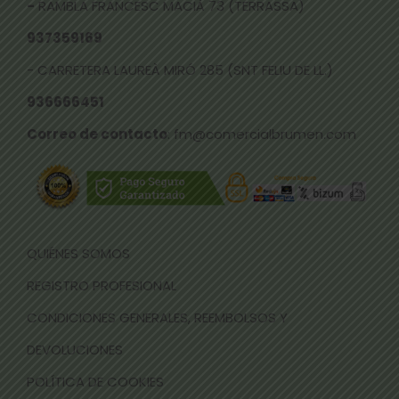
-
RAMBLA FRANCESC MACIÀ 73 (TERRASSA)
937359169
- CARRETERA LAUREÀ MIRÓ 285 (SNT FELIU DE LL.)
936666451
Correo de contacto
: fm@comercialbrumen.com
QUIÉNES SOMOS
REGISTRO PROFESIONAL
CONDICIONES GENERALES, REEMBOLSOS Y
DEVOLUCIONES
POLÍTICA DE COOKIES