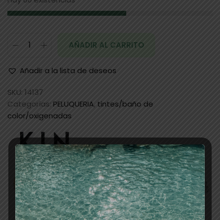
AÑADIR AL CARRITO
Añadir a la lista de deseos
SKU:
14137
Categorías:
PELUQUERIA
,
tintes/baño de
color/oxigenadas