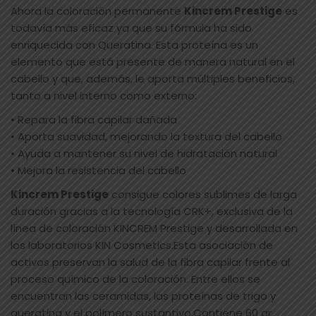
Ahora la coloración permanente
Kincrem Prestige
es
todavía más eficaz ya que su fórmula ha sido
enriquecida con Queratina. Esta proteína es un
elemento que está presente de manera natural en el
cabello y que, además, le aporta múltiples beneficios,
tanto a nivel interno como externo:
• Repara la fibra capilar dañada
• Aporta suavidad, mejorando la textura del cabello
• Ayuda a mantener su nivel de hidratación natural
• Mejora la resistencia del cabello
Kincrem Prestige
consigue colores sublimes de larga
duración gracias a la tecnología CRK+, exclusiva de la
línea de coloración KINCREM Prestige y desarrollada en
los laboratorios KIN Cosmetics.Esta asociación de
activos preservan la salud de la fibra capilar frente al
proceso químico de la coloración. Entre ellos se
encuentran las ceramidas, las proteínas de trigo y
queratina y el polímero sustantivo.Contiene 60 gr.