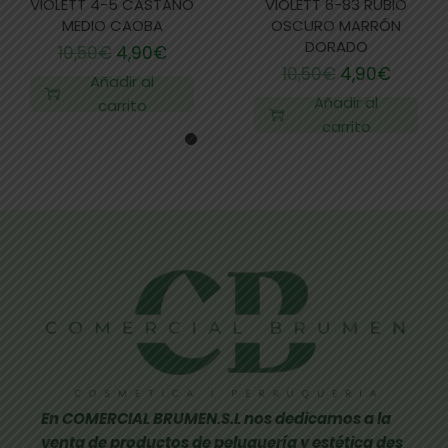
VIOLETT 4-5 CASTAÑO
VIOLETT 6-83 RUBIO
MEDIO CAOBA
OSCURO MARRÓN
DORADO
10,50
€
4,90
€
10,50
€
4,90
€
Añadir al
Añadir al
carrito
carrito
En COMERCIAL BRUMEN.S.L nos dedicamos a la
venta de productos de peluquería y estética des