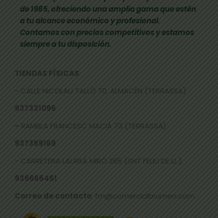
de 1985, ofreciendo una amplia gama que estén
a tu alcance económico y profesional.
Contamos con precios competitivos y estamos
siempre a tu disposición.
TIENDAS FÍSICAS
- CALLE NICOLAU TALLÓ 70, ALMACÉN (TERRASSA)
937331096
-
RAMBLA FRANCESC MACIÀ 73 (TERRASSA)
937359169
- CARRETERA LAUREÀ MIRÓ 285 (SNT FELIU DE LL.)
936666451
Correo de contacto
: fm@comercialbrumen.com