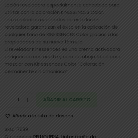
Loción reveladora especialmente concebida para
utilizar con la coloración KINESSENCES Color.
Las excelentes cualidades de esta loción
reveladora garantizan el éxito en la aplicación de
cualquier tono de KINESSENCES Color gracias a las
propiedades de su nueva fórmula.
El revelador Kinessences es una crema activadora
enriquecida con aceite y cera de abeja. Ideal para
mezclar con Kinessences Color “Coloración
permanente sin amoniaco”.
AÑADIR AL CARRITO
Añadir a la lista de deseos
SKU:
17689
Categorías:
PELUQUERIA
,
tintes/baño de