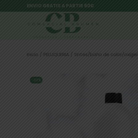
ENVIO GRATIS A PARTIR 60€
Inicio
/
PELUQUERIA
/
tintes/baño de color/oxig
-30%