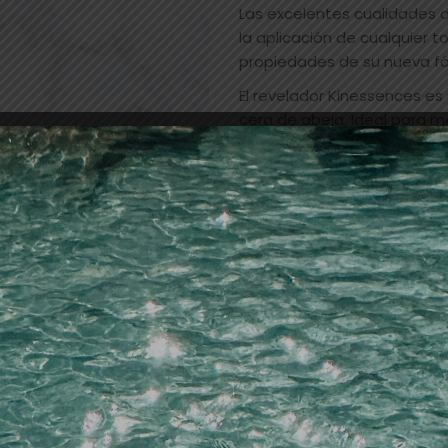
Las excelentes cualidades d
la aplicación de cualquier t
propiedades de su nueva fó
El revelador Kinessences es
cera de abeja. Ideal para m
permanente sin amoniaco”.
Su composición está libre 
alergénico en las coloracio
parafinas, aceites minerale
formaldehido que pueden pr
por sí solos. Todo ello da 
y saludable para el cabello 
actuación de las moléculas 
vibrante e intenso en el cab