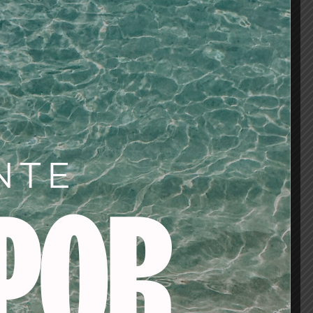
os
tes/baño de color/oxigenadas