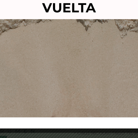
TIBELLO FIBRE REPAIR
ALCANTARA TINTE S
AMPOO 300ml-champu
AMONIACO PREMIUM VI
reparador
7-2 RUBIO MEDIO IRI
13,00
€
10,90
€
10,50
€
4,90
€
Añadir al carrito
Añadir al carrito
TIENDAS FÍSICAS
- CALLE NICOLAU TALLÓ 70,