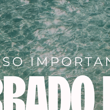
Añadir a la lista de dese
SKU:
18884
Categorías:
PELUQUERIA
,
tin
Descripción