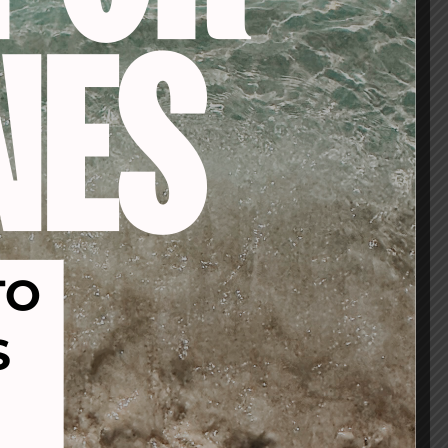
es
-19%
-53%