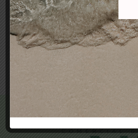
ALCANTARA TINTE SIN
MON
AMONIACO PREMIUM VIOLETT
SH
3-7 CASTAÑO OSCURO VIOLÍN
10,50
€
4,90
€
Añadir al carrito