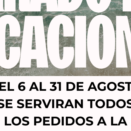
enriquecida con aceite y cera de abeja, especial Kinessec
Productos relacionados
-53%