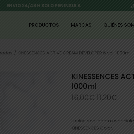
ENVIO 24/48 H SOLO PENINSULA
¿
PRODUCTOS
MARCAS
QUIÉNES SO
enadas
/
KINESSENCES ACTIVE CREAM DEVELOPER 6 vol. 1000ml
KINESSENCES ACT
1000ml
16,00
€
11,20
€
Loción reveladora especialm
KINESSENCES Color.