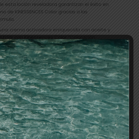
e esta loción reveladora garantizan el éxito en
ono de KINESSENCES Color gracias a las
rmula.
 una crema activadora enriquecida con aceite y
ezclar con Kinessences Color “Coloración
de amoníaco y PPD, agente con alto potencial
nes para el cabello. Tampoco contiene siliconas,
s, parabenos, alcohol y derivados del
oducir algunos activos o unión de los mismos
como resultado una coloración de lo más delicada
de los clientes. Sin afectar a la potente
de alta intensidad que desarrollan un color
ello.
AÑADIR AL CARRITO