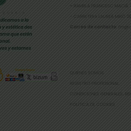
-
RAMBLA FRANCESC MACIÀ 
- CARRETERA LAUREÀ MIRÓ 285
dicamos a la
Correo de contacto
: fm@
 y estética des
gama que estén
onal.
vos y estamos
QUIÉNES SOMOS
REGISTRO PROFESIONAL
CONDICIONES GENERALES, R
POLÍTICA DE COOKIES