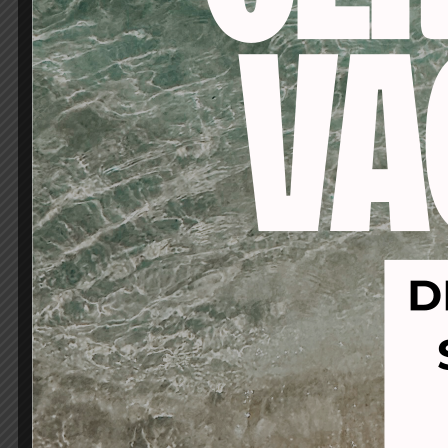
Crema activadora 6V 
-53%
-16%