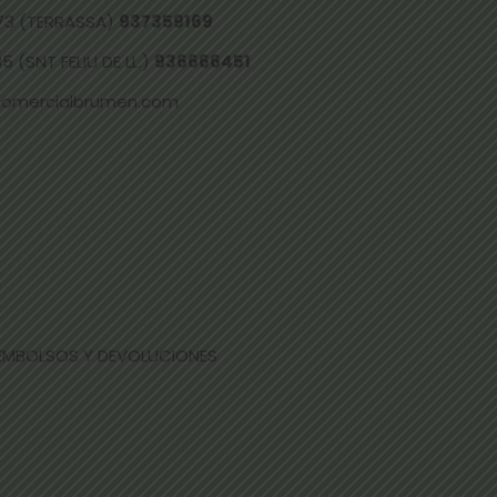
73 (TERRASSA)
937359169
 (SNT FELIU DE LL.)
936666451
comercialbrumen.com
EEMBOLSOS Y DEVOLUCIONES