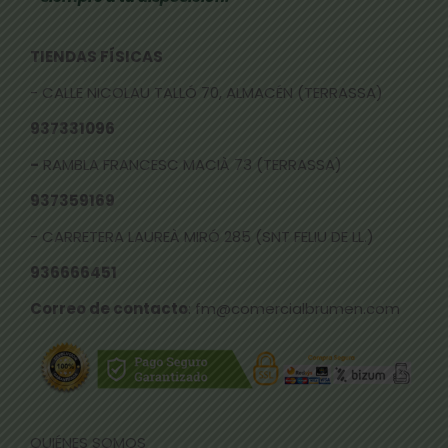
TIENDAS FÍSICAS
- CALLE NICOLAU TALLÓ 70, ALMACÉN (TERRASSA)
937331096
-
RAMBLA FRANCESC MACIÀ 73 (TERRASSA)
937359169
- CARRETERA LAUREÀ MIRÓ 285 (SNT FELIU DE LL.)
936666451
Correo de contacto
: fm@comercialbrumen.com
QUIÉNES SOMOS