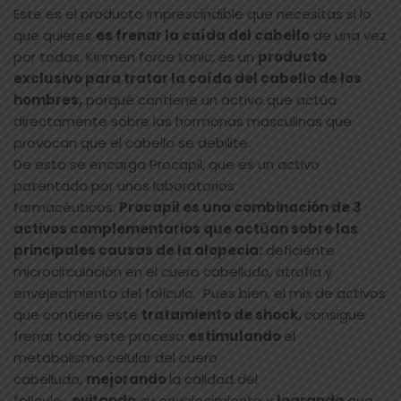
Este es el producto imprescindible que necesitas si lo
que quieres
es frenar la caída del cabello
de una vez
por todas. Kinmen force tonic, es un
producto
exclusivo para tratar la caída del cabello de los
hombres,
porqué contiene un activo que actúa
directamente sobre las hormonas masculinas que
provocan que el cabello se debilite.
De esto se encarga Procapil, que es un activo
patentado por unos laboratorios
farmacéuticos.
Procapil es una combinación de 3
activos complementarios que actúan sobre las
principales causas de la alopecia:
deficiente
microcirculación en el cuero cabelludo, atrofia y
envejecimiento del folículo. Pues bien, el mix de activos
que contiene este
tratamiento de shock,
consigue
frenar todo este proceso
estimulando
el
metabolismo celular del cuero
cabelludo,
mejorando
la calidad del
folículo,
evitando
su envejecimiento y
logrando
que