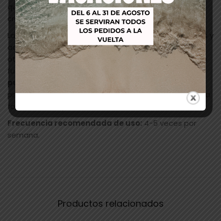
que combate la caída del cabello y favorece su
crecimiento.
La Línea Kinmen es la línea masculina de tratamientos y
acabados formulados con
extracto de alga roja
y
otros activos de origen natural que aportan al cabello
fuerza y vitalidad sin precedentes. Con
propiedades
purificantes, antipolución y antiestrés,
los
productos KINMEN ayudan a superar el día a día de una
forma sencilla y eficaz.
Frecuencia recomendada de uso:
4-5 veces por
semana.
Productos relacionados