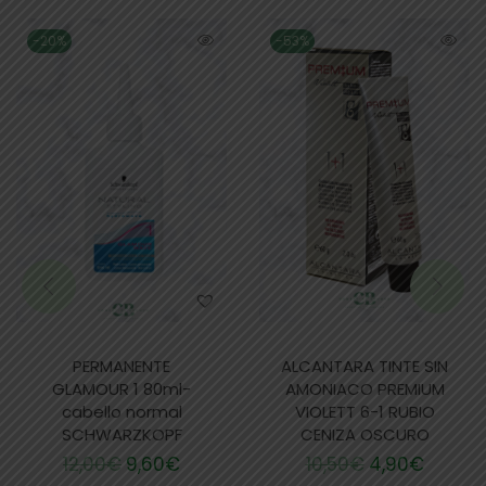
-20%
-53%
PERMANENTE
ALCANTARA TINTE SIN
GLAMOUR 1 80ml-
AMONIACO PREMIUM
cabello normal
VIOLETT 6-1 RUBIO
SCHWARZKOPF
CENIZA OSCURO
12,00
€
9,60
€
10,50
€
4,90
€