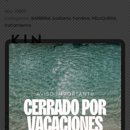
SKU:
19902
Categorías:
BARBERIA
,
barberia
,
hombre
,
PELUQUERIA
,
tratamiento
Descripción
Tratamiento intensivo de uso frecuente para cabellos
frágiles y debilitados.
Contiene Procapil
, un complejo
multifuncional rico en vitaminas, minerales y nutrientes