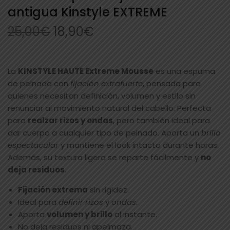
antigua Kinstyle EXTREME
25,00
€
18,90
€
La
KINSTYLE HAUTE Extreme Mousse
es una espuma
de peinado con
fijación extrafuerte
, pensada para
quienes necesitan definición, volumen y estilo sin
renunciar al movimiento natural del cabello. Perfecta
para
realzar rizos y ondas
, pero también ideal para
dar cuerpo a cualquier tipo de peinado. Aporta un
brillo
espectacular
y mantiene el look intacto durante horas.
Además, su textura ligera se reparte fácilmente y
no
deja residuos
.
Fijación extrema
sin rigidez.
Ideal para
definir rizos
y
ondas
.
Aporta
volumen y brillo
al instante.
No deja residuos ni apelmaza.