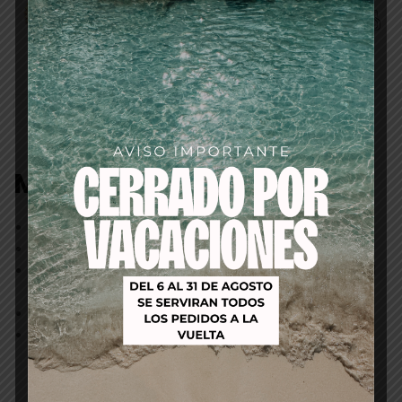
Descripción
Modo de empleo
Agita bien el envase antes de usar.
Aplica sobre el cabello limpio y secado con toalla.
Coloca el envase boca abajo y dosifica la cantidad
deseada.
Distribuye de forma uniforme por todo el cabello.
Para
más volumen
, aplica desde la raíz y seca el
cabello boca abajo.