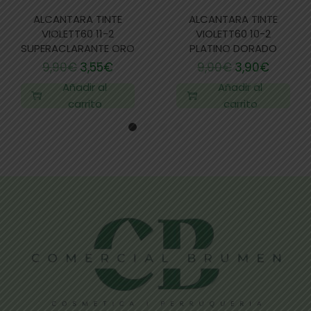
ALCANTARA TINTE
ALCANTARA TINTE
VIOLETT60 11-2
VIOLETT60 10-2
SUPERACLARANTE ORO
PLATINO DORADO
9,90
€
3,55
€
9,90
€
3,90
€
Añadir al
Añadir al
carrito
carrito