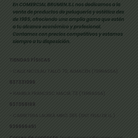
En COMERCIAL BRUMEN.S.L nos dedicamos a la
venta de productos de peluquería y estética des
de 1985, ofreciendo una amplia gama que estén
a tu alcance económico y profesional.
Contamos con precios competitivos y estamos
siempre a tu disposición.
TIENDAS FÍSICAS
- CALLE NICOLAU TALLÓ 70, ALMACÉN (TERRASSA)
937331096
-
RAMBLA FRANCESC MACIÀ 73 (TERRASSA)
937359169
- CARRETERA LAUREÀ MIRÓ 285 (SNT FELIU DE LL.)
936666451
Correo de contacto
: fm@comercialbrumen.com