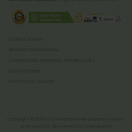
QUIÉNES SOMOS
REGISTRO PROFESIONAL
CONDICIONES GENERALES, REEMBOLSOS Y
DEVOLUCIONES
POLÍTICA DE COOKIES
Copyright © 2026
Comercial Brumen ¡Explora lo último
en productos de cosmética y peluquería!