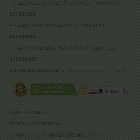
- CALLE NICOLAU TALLÓ 70, ALMACÉN (TERRASSA)
937331096
-
RAMBLA FRANCESC MACIÀ 73 (TERRASSA)
937359169
- CARRETERA LAUREÀ MIRÓ 285 (SNT FELIU DE LL.)
936666451
Correo de contacto
: fm@comercialbrumen.com
QUIÉNES SOMOS
REGISTRO PROFESIONAL
CONDICIONES GENERALES, REEMBOLSOS Y