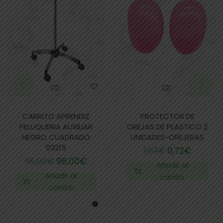
CARRITO APRENDIZ
PROTECTOR DE
PELUQUERIA AUXILIAR
OREJAS DE PLASTICO 2
NEGRO CUADRADO
UNIDADES-OREJERAS
03215
1,62
€
0,72
€
115,00
€
96,00
€
Añadir al
Añadir al
carrito
carrito