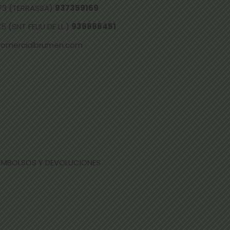
73 (TERRASSA)
937359169
 (SNT FELIU DE LL.)
936666451
comercialbrumen.com
EEMBOLSOS Y DEVOLUCIONES