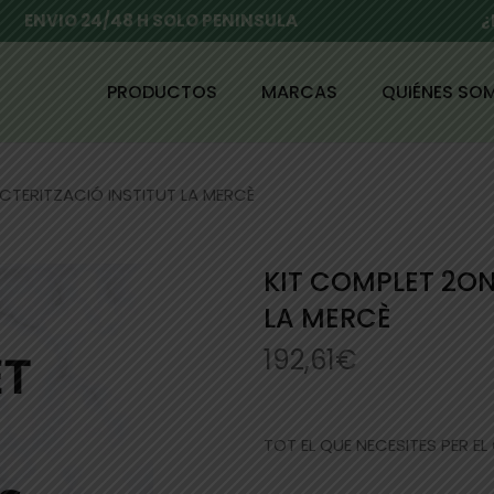
ENVIO 24/48 H SOLO PENINSULA
¿
PRODUCTOS
MARCAS
QUIÉNES SO
CTERITZACIÓ INSTITUT LA MERCÈ
KIT COMPLET 2ON
LA MERCÈ
192,61
€
TOT EL QUE NECESITES PER EL