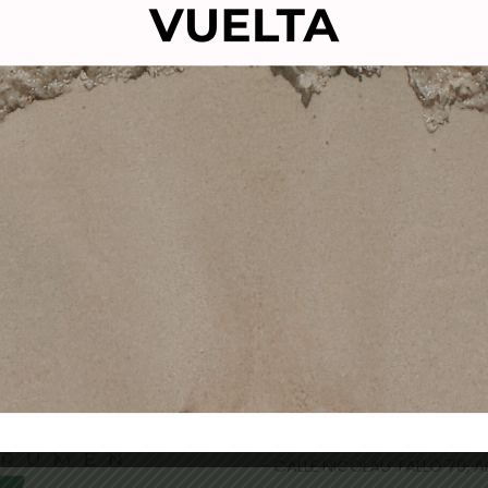
WHITENING K MASK
MALETA TROLLEY ALUM
MASCARILLA
NEGRA EUROSTIL 0381
SPIGMENTANTE 200ml
230,00
€
180,00
ANUBIS
52,00
€
44,95
€
Añadir al carrito
Añadir al carrito
TIENDAS FÍSICAS
- CALLE NICOLAU TALLÓ 70,