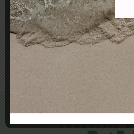
KIT COMPLERT 1ER GRAU
MITJÀ D’ESTÈTICA I BELLESA
VALL D’HEBRON
DE
300,00
€
197,04
€
Añadir al carrito