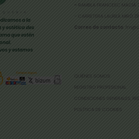
-
RAMBLA FRANCESC MACIÀ 
- CARRETERA LAUREÀ MIRÓ 285
dicamos a la
Correo de contacto
: fm@
 y estética des
gama que estén
onal.
vos y estamos
QUIÉNES SOMOS
REGISTRO PROFESIONAL
CONDICIONES GENERALES, R
POLÍTICA DE COOKIES