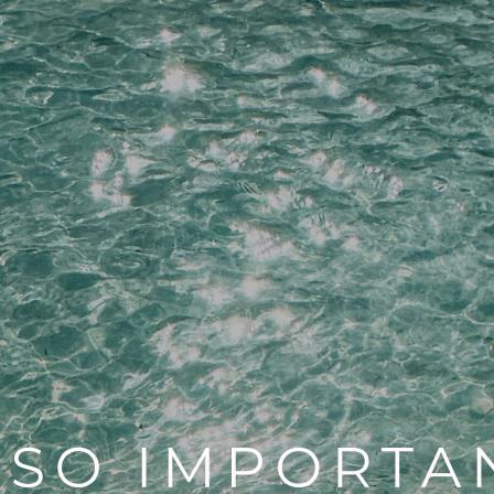
Añadir a la lista de dese
SKU:
203023
Categorías:
ANEXOS
,
utillaje