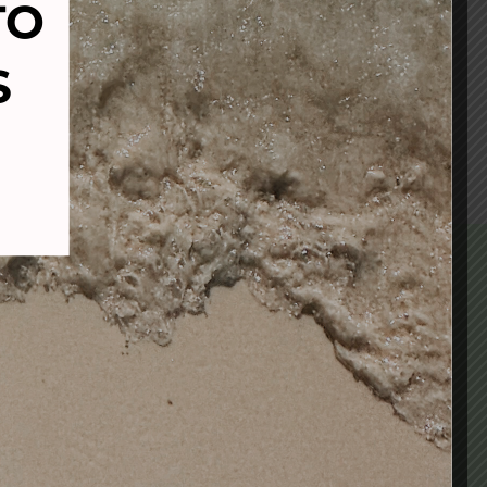
DESECHABLES EN BLOQUE
ROJO 50 unidades
8,95
€
6,70
€
Añadir al carrito
 ALMACÉN (TERRASSA)
937331096
73 (TERRASSA)
937359169
 (SNT FELIU DE LL.)
936666451
comercialbrumen.com