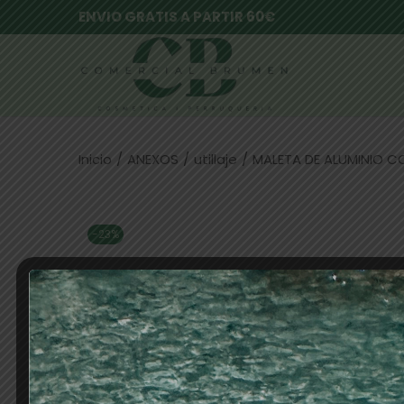
ENVIO GRATIS A PARTIR 60€
Inicio
/
ANEXOS
/
utillaje
/
MALETA DE ALUMINIO C
-23%