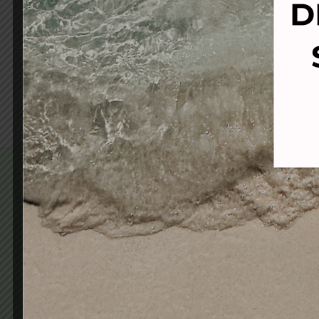
DESECHABLES EN BLOQUE
AMARILLO 50 unidades
8,95
€
6,70
€
Añadir al carrito
En COMERCIAL BRUMEN.S.L nos de
venta de productos de peluquería