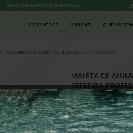
ENVIO 24/48 H SOLO PENINSULA
¿
PRODUCTOS
MARCAS
QUIÉNES SO
ON CAJONES PARA ESTETICA PROFESIONAL EUROSTIL2317
MALETA DE ALUM
ESTETICA PROFES
102,00
€
79,00
€
Maleta de aluminio con caj
32 x 25 x26 cm.