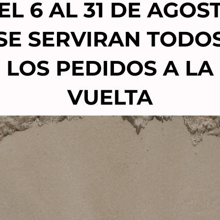
DE DOBLE CUCHILLA
31350 ASUER
6,20
€
4,95
€
59,00
€
51,86
€
Añadir al carrito
Añadir al carrito
TIENDAS FÍSICAS
- CALLE NICOLAU TALLÓ 70,
-
RAMBLA FRANCESC MACIÀ 
- CARRETERA LAUREÀ MIRÓ 285
dicamos a la
Correo de contacto
: fm@
 y estética des