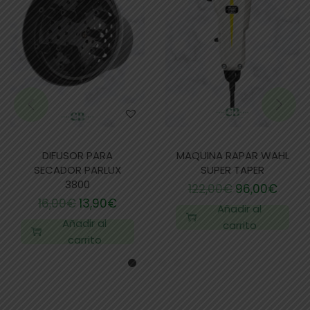
DIFUSOR PARA
MAQUINA RAPAR WAHL
SECADOR PARLUX
SUPER TAPER
3800
122,00
€
96,00
€
16,00
€
13,90
€
Añadir al
Añadir al
carrito
carrito