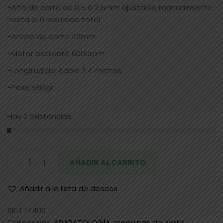
-Alto de corte de 0,5 a 2.5mm ajustable manualmente
hasta el 0 rasurado total
-Ancho de corte 40mm
-Motor oscilante 6000rpm
-Longitud del cable 2.4 metros
-Peso 590gr
Hay 2 existencias
AÑADIR AL CARRITO
Añadir a la lista de deseos
SKU:
17400
Categorías:
APARATOLOGÍA
,
maquinas de corte