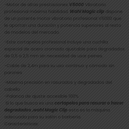
-Motor de altas prestaciones
V5000
Vibratorio
profesional máxima fiabilidad.
Wahl Magic clip
dispone
de un potente motor vibratorio profesional V5000 que
le aportan una duración y potencia superiores al resto
de modelos del mercado.
-Este cortapelos profesional incluye una cuchilla
especial de acero cromado ajustable para degradados
de 0,5 a 2,5 mm sin necesidad de usar peines.
-Cable de 2,4m para su uso continuo y cómodo sin
parones
-Máxima precisión en rasurados y degradados del
cabello
-Palanca de ajuste accesible 100%
Si lo que busca es una
cortapelos para rasurar o hacer
degradados ,wahl Magic Clip
esta es la máquina
adecuada para su salón o barbería.
Caracteristicas: