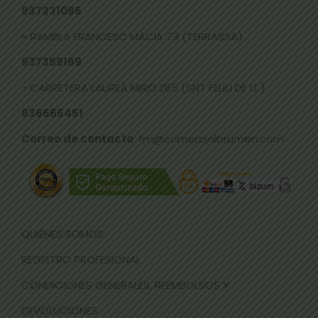
937331096
-
RAMBLA FRANCESC MACIÀ 73 (TERRASSA)
937359169
- CARRETERA LAUREÀ MIRÓ 285 (SNT FELIU DE LL.)
936666451
Correo de contacto
: fm@comercialbrumen.com
QUIÉNES SOMOS
REGISTRO PROFESIONAL
CONDICIONES GENERALES, REEMBOLSOS Y
DEVOLUCIONES