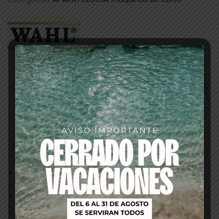
Descripción
Alto de corte:
0,5 – 2,5 mm.
Ancho de corte:
40 mm.
Cuchilla:
Cromada plana especial para degradados
«Fades» y con palanca de ajuste.