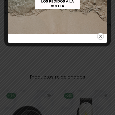
Peso:
590 gr.
Longitud del cable:
2,4 metros.
Accesorios incluidos:
8 peines de #0.5 (1.5 mm), #1
(3 mm), #1.5 (4,5 mm), #2 (6 mm), #3 (10 mm), #4
(13 mm), #6 (19 mm), #8 (25 mm) – peine con punta
plana – cepillo de limpieza – aceite – protector de
cuchilla.
Productos relacionados
-13%
-21%