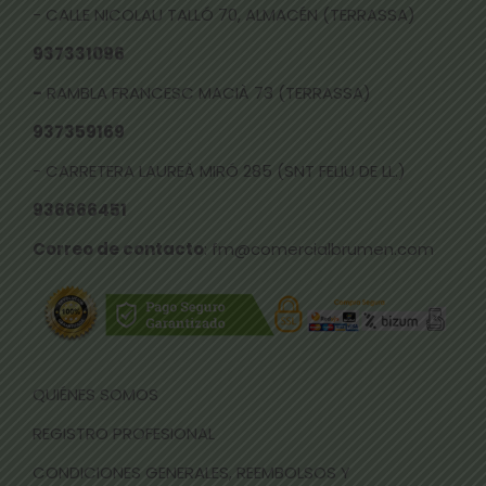
- CALLE NICOLAU TALLÓ 70, ALMACÉN (TERRASSA)
937331096
-
RAMBLA FRANCESC MACIÀ 73 (TERRASSA)
937359169
- CARRETERA LAUREÀ MIRÓ 285 (SNT FELIU DE LL.)
936666451
Correo de contacto
: fm@comercialbrumen.com
QUIÉNES SOMOS
REGISTRO PROFESIONAL
CONDICIONES GENERALES, REEMBOLSOS Y