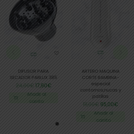
DIFUSOR PARA
ARTERO MAQUINA
SECADOR PARLUX 385
CORTE BAMBINA-
especial
24,00
€
17,90
€
contornos,nucas y
Añadir al
patillas
carrito
111,00
€
95,00
€
Añadir al
carrito