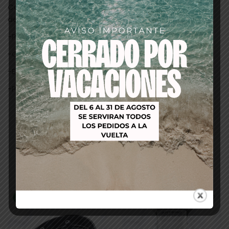
Contiene: 1 juego de cuchillas 1mm STAR BLADE, cepillo
de limpieza y aceite.
-Potencia 45W máx.
-Cable de 3 metros.
-Excéntrica, 2400/3000 rpm, 2 niveles de potencia.
-Peso 520 grs.
Productos relacionados
-25%
-14%