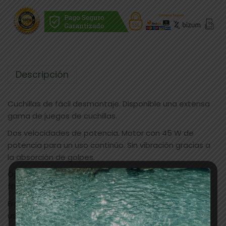
Descripción
Cuchillas de fácil desmontaje. Disponible una extensa
gama de juegos de cuchillas.
Dos velocidades de potencia. Motor con 45 W de
potencia para un uso continúo. Sin vibración gracias a
la absorción de golpes.
Óptimo enfriamiento y simple limpieza gracias a su
filtro de aire sustituible.
Ergonómica, convenientemente diseñada y fácil de
usar según las demandas del profesional.