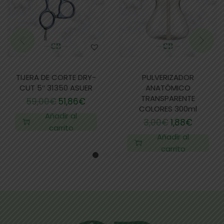
TIJERA DE CORTE DRY-
PULVERIZADOR
CUT 5″ 31350 ASUER
ANATÓMICO
TRANSPARENTE
59,00
€
51,86
€
COLORES 300ml
Añadir al
3,00
€
1,88
€
carrito
Añadir al
carrito