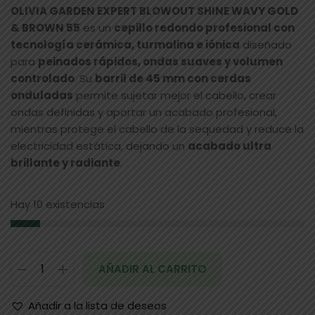
OLIVIA GARDEN EXPERT BLOWOUT SHINE WAVY GOLD
& BROWN 55
es un
cepillo redondo profesional con
tecnología cerámica, turmalina e iónica
diseñado
para
peinados rápidos, ondas suaves y volumen
controlado
. Su
barril de 45 mm con cerdas
onduladas
permite sujetar mejor el cabello, crear
ondas definidas y aportar un acabado profesional,
mientras protege el cabello de la sequedad y reduce la
electricidad estática, dejando un
acabado ultra
brillante y radiante
.
Hay 10 existencias
AÑADIR AL CARRITO
Añadir a la lista de deseos