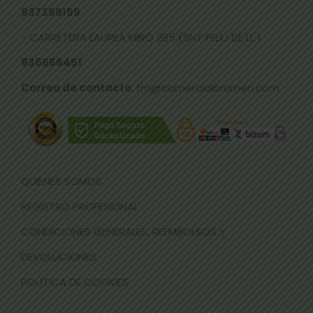
937359169
- CARRETERA LAUREÀ MIRÓ 285 (SNT FELIU DE LL.)
936666451
Correo de contacto
: fm@comercialbrumen.com
QUIÉNES SOMOS
REGISTRO PROFESIONAL
CONDICIONES GENERALES, REEMBOLSOS Y
DEVOLUCIONES
POLÍTICA DE COOKIES