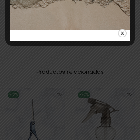
Resultado:
Cabello
suave, brillante y con ondas naturales
,
protegido frente a la electricidad estática y daños
por calor, con acabado profesional y radiante.
Productos relacionados
-12%
-37%