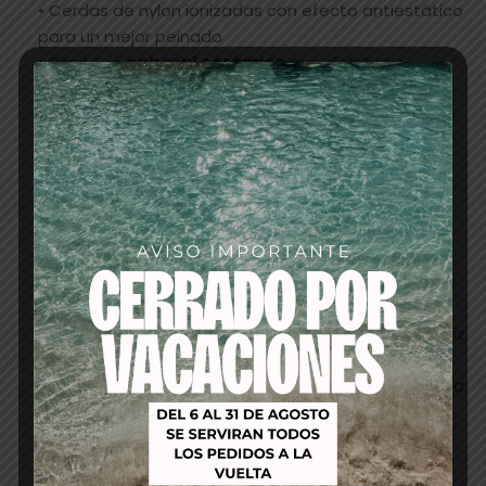
• Cerdas de nylon ionizadas con efecto antiestático
para un mejor peinado
• Barril con
cabezal cerámico
que distribuye
uniformemente el calor
• Cerdas onduladas que recogen el cabello para un
control óptimo
• Diseño ergonómico para crear cualquier look con
facilidad
• Cabello
suave, brillante y con ondas definidas
,
con aspecto sano y cuidado
Modo de uso:
Colocar el cabello húmedo o ligeramente seco y
desenredar suavemente con el cepillo
Usar con secador, pasando el cepillo desde la raíz
hasta las puntas
Repetir el movimiento según sea necesario hasta
lograr el estilo deseado
Para mantenimiento diario, usar el cepillo para
peinar y dar forma al cabello seco