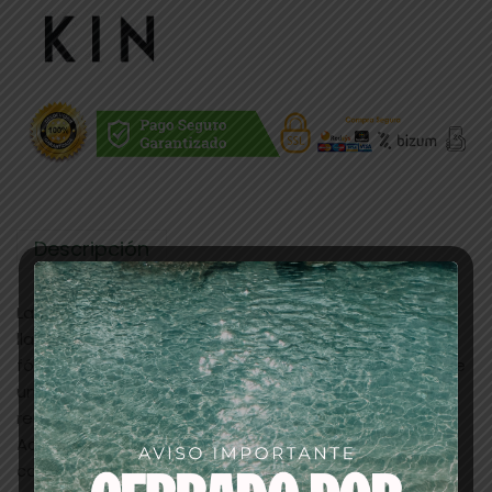
Descripción
La nueva crema oxidante de Kincrem (también se le
llama agua oxigenada para tinte) tiene una nueva
fórmula vegana y con textura más fluida que consigue
un mayor rendimiento de la mezcla y una mayor
rentabilidad sin modificar la ratio de mezcla 1+1.
Además, su nueva textura facilita la penetración del
color durante la aplicación, lo que proporciona