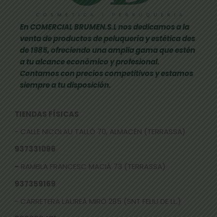
En COMERCIAL BRUMEN.S.L nos dedicamos a la
venta de productos de peluquería y estética des
de 1985, ofreciendo una amplia gama que estén
a tu alcance económico y profesional.
Contamos con precios competitivos y estamos
siempre a tu disposición.
TIENDAS FÍSICAS
- CALLE NICOLAU TALLÓ 70, ALMACÉN (TERRASSA)
937331096
-
RAMBLA FRANCESC MACIÀ 73 (TERRASSA)
937359169
- CARRETERA LAUREÀ MIRÓ 285 (SNT FELIU DE LL.)