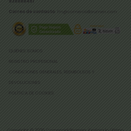
936666451
Correo de contacto
: fm@comercialbrumen.com
QUIÉNES SOMOS
REGISTRO PROFESIONAL
CONDICIONES GENERALES, REEMBOLSOS Y
DEVOLUCIONES
POLÍTICA DE COOKIES
Copyright © 2026
Comercial Brumen ¡Explora lo último