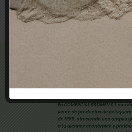
26,00
€
15,60
€
Añadir al carrito
En COMERCIAL BRUMEN.S.L nos de
venta de productos de peluquería
de 1985, ofreciendo una amplia 
a tu alcance económico y profesi