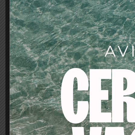
Producto reservado p
PRECAUCIONES DE US
Sólo para uso profess
artificiales.Evitar tod