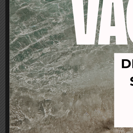
-40%
-40%
TRU GEL 42264 BLACK OPAL
TR
(nacarado)ESMALTE
SEMIPERMANENTE