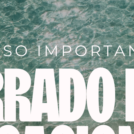
Descripción
ara profesionales
O
ional. No aplicar directamente sobre la uña natural. Utiliza
o contacto con los ojos, la piel o la ropa.