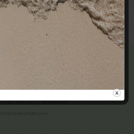
Añadir al carrito
 ALMACÉN (TERRASSA)
937331096
73 (TERRASSA)
937359169
 (SNT FELIU DE LL.)
936666451
comercialbrumen.com