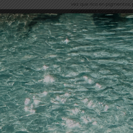
vez que rica en pigmentos,
creatividad. Revele su alma
matices sutiles y realizar t
Añadir a la lista de dese
Categorías:
esmaltes
,
UÑA