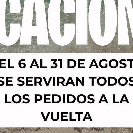
Productos relacionados
-23%
U GEL 42263 LIL»DRESS
PINCEL ACRÍLICO KOLINS
(creme)ESMALTE
POLLIE-pincel uñas acrí
SEMIPERMANENTE
3,50
€
2,69
€