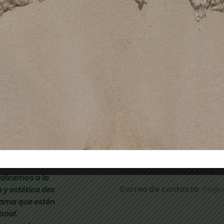
26,00
€
15,60
€
Añadir al carrito
Añadir al carrito
TIENDAS FÍSICAS
- CALLE NICOLAU TALLÓ 70,
-
RAMBLA FRANCESC MACIÀ 
- CARRETERA LAUREÀ MIRÓ 285
dicamos a la
Correo de contacto
: fm@
 y estética des
gama que estén
onal.