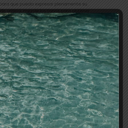
 para que pueda expresar plenamente su
 de artista, mezcle los tonos para obtener
odos los motivos de su elección. 12 ml
AÑADIR AL CARRITO
os
S