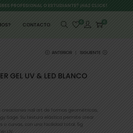
ERES PROFESIONAL O ESTUDIANTE? ¡HAZ CLICK!
0
0
MOS?
CONTACTO
ANTERIOR
SIGUIENTE
ER GEL UV & LED BLANCO
 o creaciones nail art de formas geométricas,
ggy Sage. Su textura elástica permite crear
s o curvas, con una facilidad total. 5g
min UV