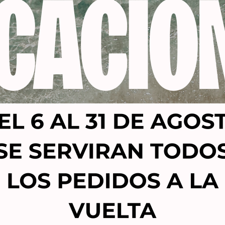
Productos relacionados
-40%
CEL ACRÍLICO KOLINSKY
TRU GEL 42262 BLACK V