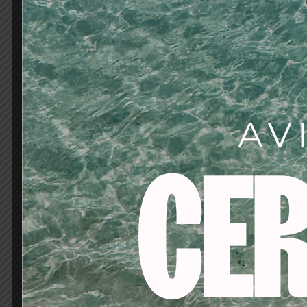
Producto reservado p
PRECAUCIONES DE US
Sólo para uso professi
de uso. Mantener fuer
inmediatamente y ab
piel, lavar con abundan
producto en uñas estr
consultar a un médic
provocar una reacción