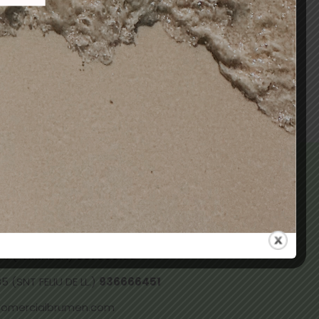
ACRÍLICO DARK PINK 80GR
23,00
€
18,95
€
Añadir al carrito
 ALMACÉN (TERRASSA)
937331096
73 (TERRASSA)
937359169
 (SNT FELIU DE LL.)
936666451
comercialbrumen.com