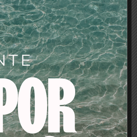
anse las instrucciones
s, lávense
e contacto con la
. No utilizar el
errumpir su uso y
soles. Puede