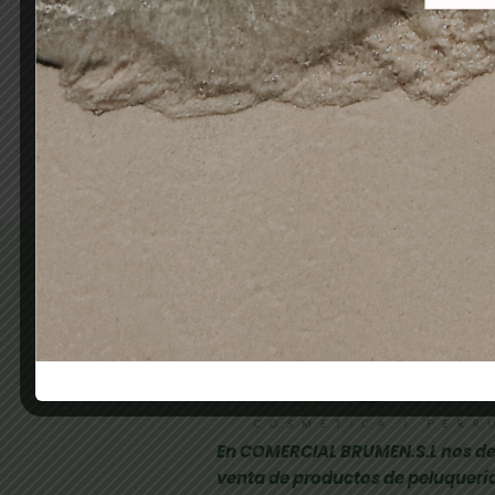
ABRILLANTADOR 4 CARAS
Nº
1,90
€
1,26
€
Añadir al carrito
En COMERCIAL BRUMEN.S.L nos de
venta de productos de peluquería