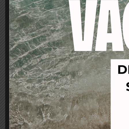
-34%
-27%
LIMA PULIDOR-
PIN