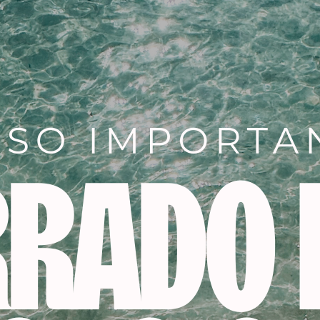
Descripción
ara profesionales
O
onal. Evitar todo contacto con los ojos, la piel o la ropa. Lé
a del alcance de los niños. En caso de contacto con los ojo
undantemente con agua y acúdase a un médico. En caso d
te agua. Utilizar sólo al aire libre o en un lugar bien ventilado
opeadas o lesionadas. Si se produce cualquier irritación, int
o. Evitar respirar polvos/humos/gases/nieblas/vapores/aero
 alérgica.