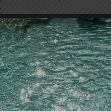
Añadir a la lista de dese
Categorías:
UÑAS
,
uñas artif