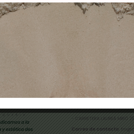
4 POLLIE-pincel uñas
(creme)ESMALTE
acrílicas
SEMIPERMANENTE
5,00
€
3,65
€
26,00
€
15,60
€
Añadir al carrito
Añadir al carrito
TIENDAS FÍSICAS
- CALLE NICOLAU TALLÓ 70,
-
RAMBLA FRANCESC MACIÀ 
- CARRETERA LAUREÀ MIRÓ 285
dicamos a la
Correo de contacto
: fm@
 y estética des