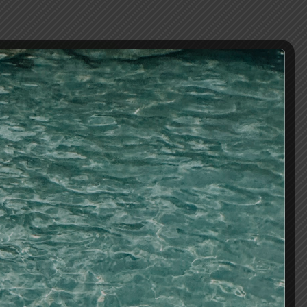
AÑADIR AL CARRITO
os
iciales