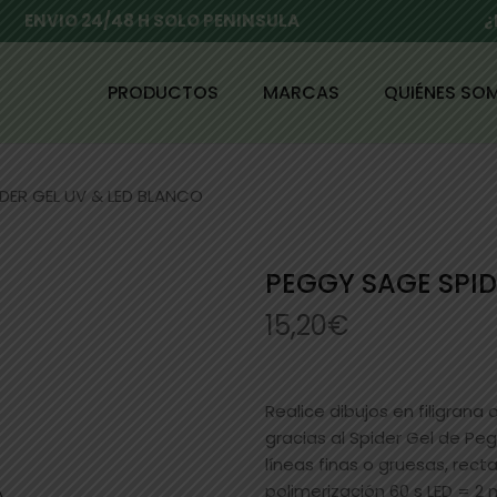
ENVIO 24/48 H SOLO PENINSULA
¿
PRODUCTOS
MARCAS
QUIÉNES SO
DER GEL UV & LED BLANCO
PEGGY SAGE SPID
15,20
€
Realice dibujos en filigrana
gracias al Spider Gel de Pe
líneas finas o gruesas, recta
polimerización 60 s LED = 2 