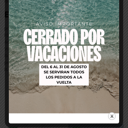
que aportan fuerza y ​​definición a los rizos.
Evondil Quaternium «2»
para cabello decolorado o teñido
Fórmula sin silicona.
Acción acondicionadora y suavizante.
Volumen sensual, tacto suave y brillo vibrante.
Su fórmula avanzada da como resultado ondas
permanentes energéticas y duraderas.
EL ENVASE DEL PRODUCTO PUEDE VARIAR SEGÚN STOCK
Productos relacionados