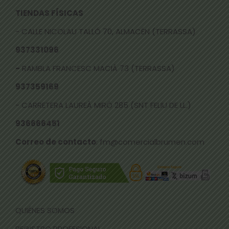
TIENDAS FÍSICAS
- CALLE NICOLAU TALLÓ 70, ALMACÉN (TERRASSA)
937331096
-
RAMBLA FRANCESC MACIÀ 73 (TERRASSA)
937359169
- CARRETERA LAUREÀ MIRÓ 285 (SNT FELIU DE LL.)
936666451
Correo de contacto
: fm@comercialbrumen.com
QUIÉNES SOMOS
REGISTRO PROFESIONAL