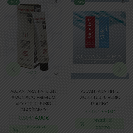
-53%
-61%
ALCANTARA TINTE SIN
ALCANTARA TINTE
AMONIACO PREMIUM
VIOLETT60 10 RUBIO
VIOLETT 10 RUBIO
PLATINO
CLARÍSSIMO
9,90
€
3,90
€
10,50
€
4,90
€
Añadir al
Añadir al
carrito