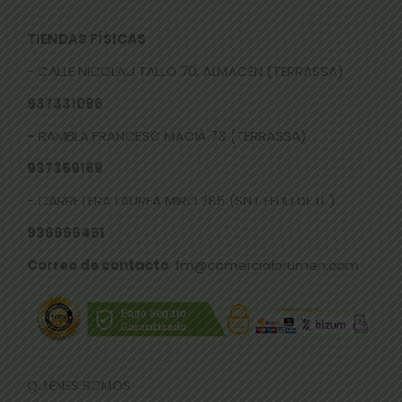
TIENDAS FÍSICAS
- CALLE NICOLAU TALLÓ 70, ALMACÉN (TERRASSA)
937331096
-
RAMBLA FRANCESC MACIÀ 73 (TERRASSA)
937359169
- CARRETERA LAUREÀ MIRÓ 285 (SNT FELIU DE LL.)
936666451
Correo de contacto
: fm@comercialbrumen.com
QUIÉNES SOMOS