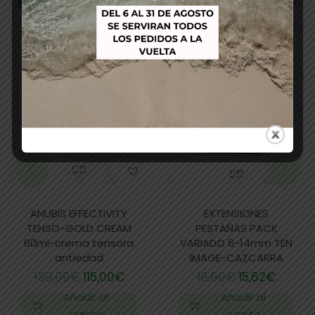
-12%
-8%
ANUBIS EFFECTIVITY
EXTENSIONES
TENSO-GOLD CREAM
PESTAÑAS PACK
60ml-crema tensora
VARIADO 6-14mm TEN
antiedad
IMAGE-CAZCARRA
130,00
€
115,00
€
16,90
€
15,62
€
Añadir al
Añadir al
carrito
carrito