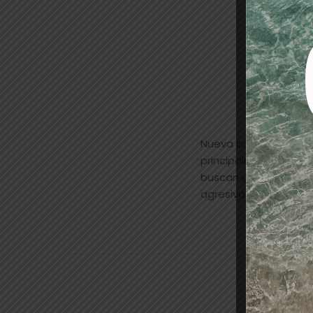
Nueva coloración per
principalmente hacia 
buscan una coloració
agresivo.