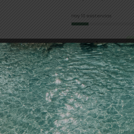
Hay 10 existencias
Añadir a la lista de dese
SKU:
15286
Categorías:
PELUQUERIA
,
tin