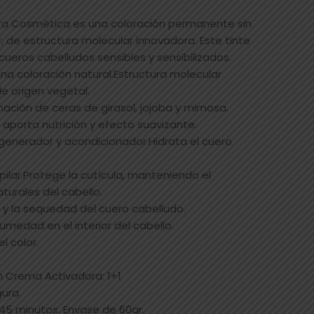
ra Cosmética es una coloración permanente sin
or, de estructura molecular innovadora. Este tinte
cueros cabelludos sensibles y sensibilizados.
na coloración natural.Estructura molecular
 origen vegetal.
ación de ceras de girasol, jojoba y mimosa.
porta nutrición y efecto suavizante.
generador y acondicionador.Hidrata el cuero
pilar.Protege la cutícula, manteniendo el
aturales del cabello.
cor y la sequedad del cuero cabelludo.
 humedad en el interior del cabello.
l color.
m Crema Activadora: 1+1
ura.
45 minutos. Envase de 60gr.