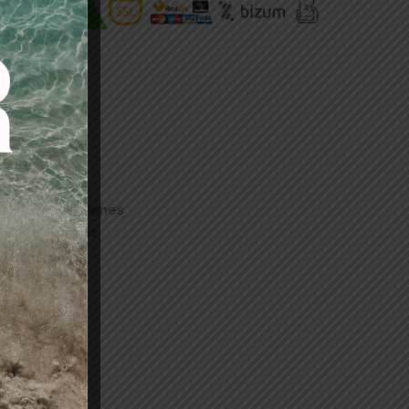
. Enfocada
mbién para quienes
so técnico más