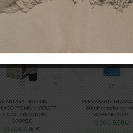
-20%
LCANTARA TINTE SIN
PERMANENTE GLAMOU
IACO PREMIUM VIOLETT
80ml-cabello norm
-4 CASTAÑO CLARO
SCHWARZKOPF
COBRIZO
12,00
€
9,60
€
10,50
€
4,90
€