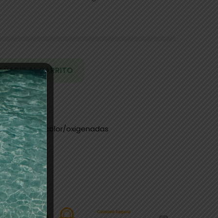
AÑADIR AL CARRITO
os
tes/baño de color/oxigenadas