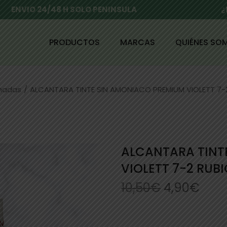
ENVIO 24/48 H SOLO PENINSULA
¿
PRODUCTOS
MARCAS
QUIÉNES SO
enadas
/
ALCANTARA TINTE SIN AMONIACO PREMIUM VIOLETT 7-2
ALCANTARA TINT
VIOLETT 7-2 RUB
10,50
€
4,90
€