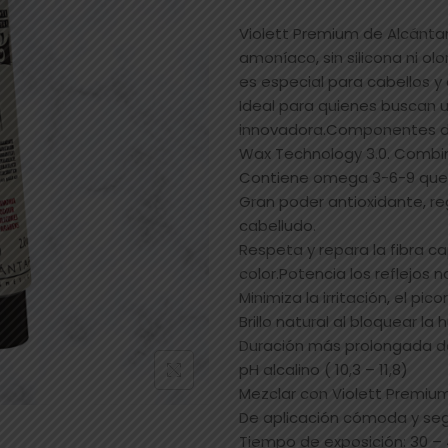
Violett Premium de Alcánta
amoníaco, sin silicona ni ol
es especial para cabellos y 
Ideal para quienes buscan u
innovadora.Componentes de
Wax Technology 3.0. Combin
Contiene omega 3-6-9 que a
Gran poder antioxidante, re
cabelludo.
Respeta y repara la fibra ca
color.Potencia los reflejos n
Minimiza la irritación, el pi
Brillo natural al bloquear la
Duración más prolongada de
pH alcalino ( 10,3 – 11,8)
Mezclar con Violett Premiu
De aplicación cómoda y seg
Tiempo de exposición: 30 – 