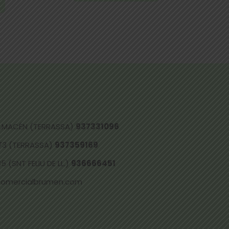
 ALMACÉN (TERRASSA)
937331096
73 (TERRASSA)
937359169
 (SNT FELIU DE LL.)
936666451
comercialbrumen.com