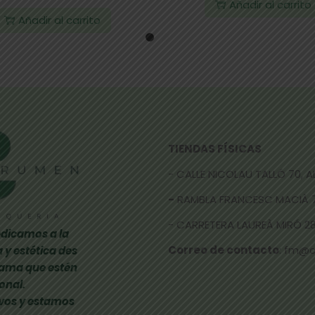
Añadir al carrito
Añadir al carrito
TIENDAS FÍSICAS
- CALLE NICOLAU TALLÓ 70,
-
RAMBLA FRANCESC MACIÀ 
- CARRETERA LAUREÀ MIRÓ 285
dicamos a la
Correo de contacto
: fm@
 y estética des
gama que estén
onal.
vos y estamos