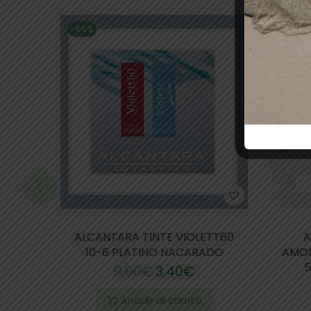
-66%
-53%
ALCANTARA TINTE VIOLETT60
A
10-6 PLATINO NACARADO
AMON
5
9,90
€
3,40
€
Añadir al carrito