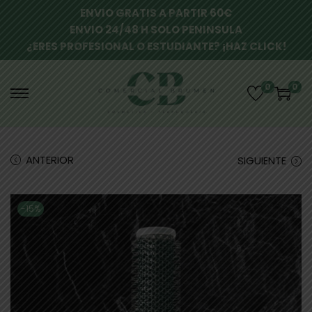
ENVIO GRATIS A PARTIR 60€
ENVIO 24/48 H SOLO PENINSULA
¿ERES PROFESIONAL O ESTUDIANTE? ¡HAZ CLICK!
0
0
ANTERIOR
SIGUIENTE
-15%