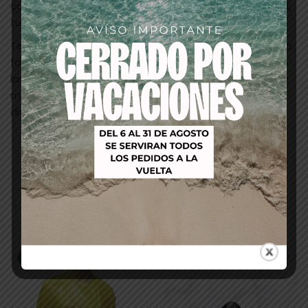
calidad de tu peinado. Y gracias a la tecnología iónica,
tu pelo se mantiene protegido, con brillo y suave.
Termix Evolution es una innovadora empresa líder en la
fabricación de utensilios de peluquería. Basándose en
las nuevas tecnologías y aportando su experiencia de
más de 10 años como fabricantes, cuentan con
distribuidores en más de 50 países en todo el mundo.
Productos relacionados
-25%
-5%