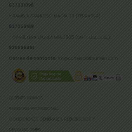
937331096
-
RAMBLA FRANCESC MACIÀ 73 (TERRASSA)
937359169
- CARRETERA LAUREÀ MIRÓ 285 (SNT FELIU DE LL.)
936666451
Correo de contacto
: fm@comercialbrumen.com
QUIÉNES SOMOS
REGISTRO PROFESIONAL
CONDICIONES GENERALES, REEMBOLSOS Y
DEVOLUCIONES