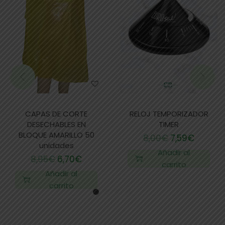
CAPAS DE CORTE
RELOJ TEMPORIZADOR
DESECHABLES EN
TIMER
BLOQUE AMARILLO 50
8,00
€
7,59
€
unidades
Añadir al
8,95
€
6,70
€
carrito
Añadir al
carrito