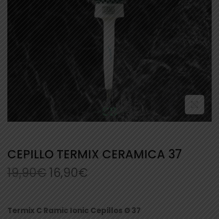
CEPILLO TERMIX CERAMICA 37
19,90
€
16,90
€
Termix C Ramic Ionic Cepillos Ø 37