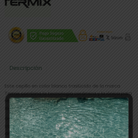
Descripción
Este cepillo en color blanco traslúcido de la marca
Termix combina la tecnología cerámica y la iónica para
realizar peinados más duraderos, sin roturas, daños ni
signos de encrespamiento.
Gracias a la tecnología cerámica, la temperatura se
conserva y se reparte de manera uniforme, reduciendo
así el tiempo de secado y mejorando la duración y