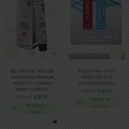
ALCANTARA TINTE SIN
ALCANTARA TINTE
AMONIACO PREMIUM
VIOLETT60 10-2
VIOLETT 7-4 RUBIO
PLATINO DORADO
MEDIO COBRIZO
9,90
€
3,90
€
10,50
€
4,90
€
Añadir al
Añadir al
carrito
carrito