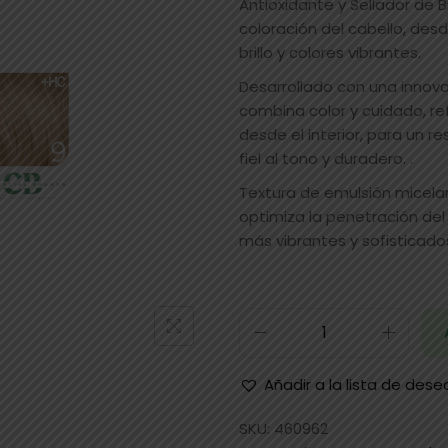
Antioxidante y Sellador de Br
coloración del cabello, desd
brillo y colores vibrantes.
Desarrollado con una inno
combina color y cuidado, ref
desde el interior, para un re
fiel al tono y duradero. .
Textura de emulsión micelar
optimiza la penetración del
más vibrantes y sofisticado
Añadir a la lista de dese
SKU:
460962