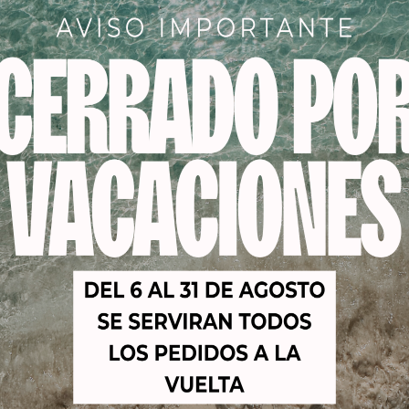
es e irritaciones. De origen natural.
oteínas de soja: Aporta al cabello los elementos nutritivos
na vegetal.
pidos: Sellan las distintas capas de la cutícula y las unen al
.
ransportan los colorantes y facilitan su fijación en el cabello.
so:
 ml de color + 75 ml de Creme Peroxide. puede ser de 10v,20v,
: 30 min. + 10 min. para cabellos resistentes sin calor, con 
es.
Productos relacionados