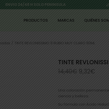
ENVIO 24/48 H SOLO PENINSULA
¿
PRODUCTOS
MARCAS
QUIÉNES SO
enadas
/
TINTE REVLONISSIMO 9 RUBIO MUY CLARO 60ML
TINTE REVLONISS
14,40
€
9,32
€
Una coloración permanente 
ciencia y belleza.
Su fórmula con Ácido Hialur