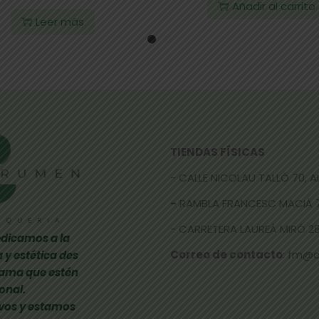
Añadir al carrito
Leer más
TIENDAS FÍSICAS
- CALLE NICOLAU TALLÓ 70,
-
RAMBLA FRANCESC MACIÀ 
- CARRETERA LAUREÀ MIRÓ 285
dicamos a la
Correo de contacto
: fm@
 y estética des
gama que estén
onal.
vos y estamos