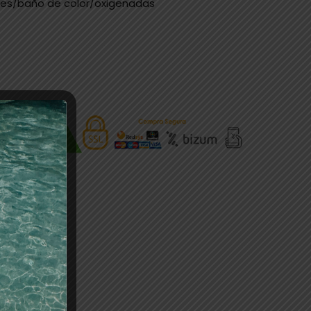
tes/baño de color/oxigenadas
ege el cuero