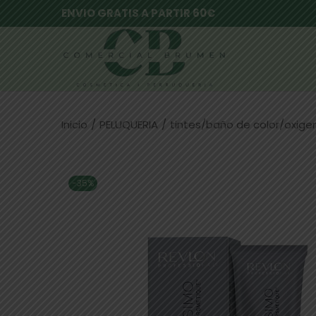
ENVIO GRATIS A PARTIR 60€
Inicio
/
PELUQUERIA
/
tintes/baño de color/oxig
-35%