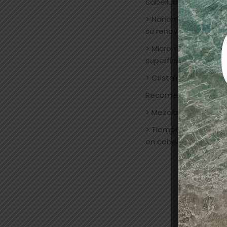
cabelludo, evita picor
> Nanomoléculas de pr
su renovación. Proteí
> Micromoléculas de lí
superficie del cabello
> Cristales líquidos: T
Recomendación de u
> Mezclar: 1+1 1/2. 50
> Tiempo de exposición
en cabellos resistent