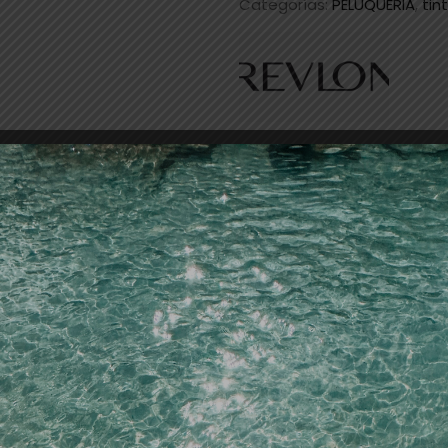
Categorías:
PELUQUERIA
,
tin
Descripción
drobetaína: Hidrata tanto el córtex como la cutícula. Prot