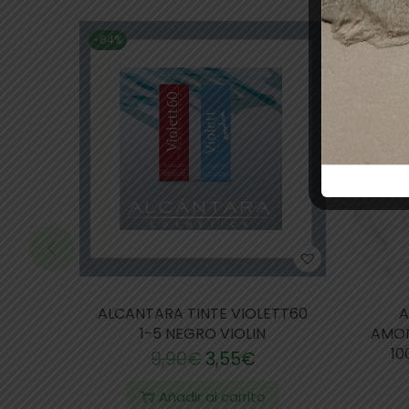
-64%
FUERA 
ALCANTARA TINTE VIOLETT60
A
1-5 NEGRO VIOLIN
AMON
10
9,90
€
3,55
€
Añadir al carrito