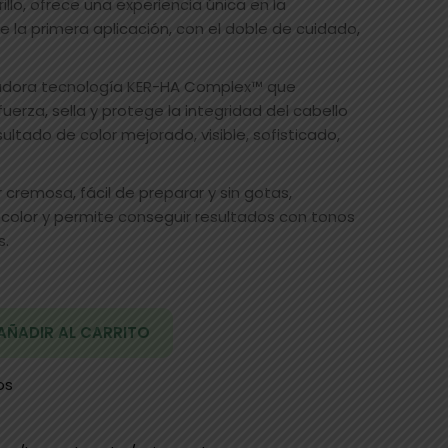
illo, ofrece una experiencia única en la
e la primera aplicación, con el doble de cuidado,
vadora tecnología KER-HA Complex™ que
uerza, sella y protege la integridad del cabello
sultado de color mejorado, visible, sofisticado,
 cremosa, fácil de preparar y sin gotas,
 color y permite conseguir resultados con tonos
s.
AÑADIR AL CARRITO
os