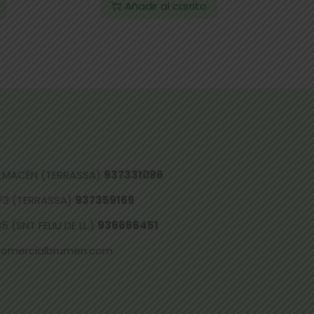
Añadir al carrito
 ALMACÉN (TERRASSA)
937331096
73 (TERRASSA)
937359169
 (SNT FELIU DE LL.)
936666451
comercialbrumen.com