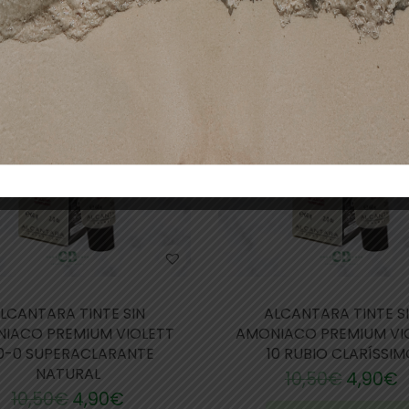
DE STOCK
-53%
LCANTARA TINTE SIN
ALCANTARA TINTE S
IACO PREMIUM VIOLETT
AMONIACO PREMIUM VI
0-0 SUPERACLARANTE
10 RUBIO CLARÍSSIM
NATURAL
10,50
€
4,90
€
10,50
€
4,90
€