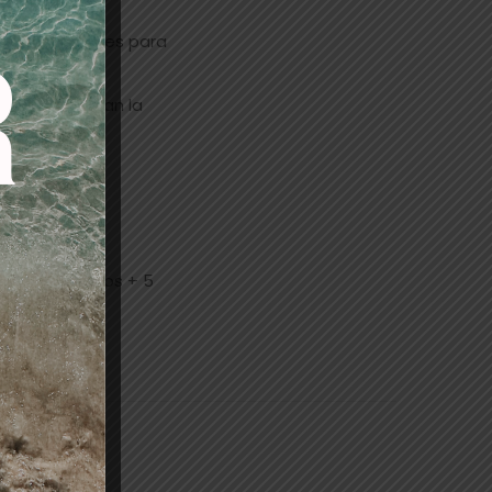
 indispensables para
 córtex. Reparan la
30v,40v.
calor 15 minutos + 5